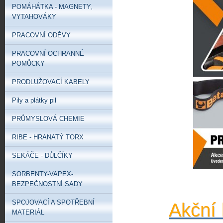
POMÁHÁTKA - MAGNETY‚
VYTAHOVÁKY
PRACOVNÍ ODĚVY
PRACOVNÍ OCHRANNÉ
POMŮCKY
PRODLUŽOVACÍ KABELY
Pily a plátky pil
PRŮMYSLOVÁ CHEMIE
RIBE - HRANATÝ TORX
SEKÁČE - DŮLČÍKY
SORBENTY-VAPEX-
BEZPEČNOSTNÍ SADY
SPOJOVACÍ A SPOTŘEBNÍ
Akční 
MATERIÁL