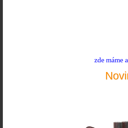
zde máme ak
Novi