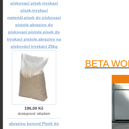
pískovací písek,tryskací
písek,tryskací
materiál,písek do pískovací
pistole,abrazivo do
pískovací pistole,písek do
tryskací pistole,abrazivo na
pískování tryskání 25kg
BETA WOR
196,00 Kč
dostupnost: skladem
abrazivo korund Písek do