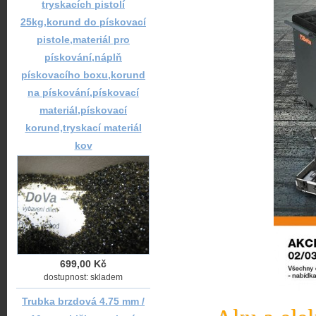
tryskacích pistolí
25kg,korund do pískovací
pistole,materiál pro
pískování,náplň
pískovacího boxu,korund
na pískování,pískovací
materiál,pískovací
korund,tryskací materiál
kov
699,00 Kč
dostupnost: skladem
Trubka brzdová 4.75 mm /