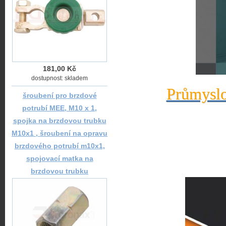
181,00 Kč
dostupnost: skladem
Průmyslo
šroubení pro brzdové
potrubí MEE, M10 x 1,
spojka na brzdovou trubku
M10x1 , šroubení na opravu
brzdového potrubí m10x1,
spojovací matka na
brzdovou trubku