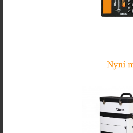
Nyní m