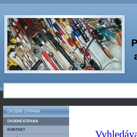
P
ÚVODNÍ STRANA
ÚVODNÍ STRANA
KONTAKT
Vyhledáva