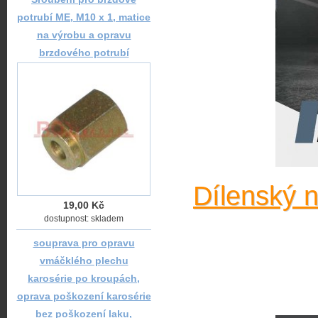
potrubí ME, M10 x 1, matice
na výrobu a opravu
brzdového potrubí
Dílenský 
19,00 Kč
dostupnost: skladem
souprava pro opravu
vmáčklého plechu
karosérie po kroupách,
oprava poškození karosérie
bez poškození laku,