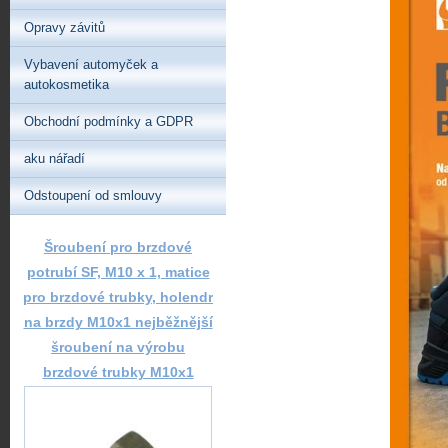
Opravy závitů
Vybavení automyček a
autokosmetika
Obchodní podmínky a GDPR
aku nářadí
Odstoupení od smlouvy
Šroubení pro brzdové
potrubí SF, M10 x 1, matice
pro brzdové trubky, holendr
na brzdy M10x1 nejběžnější
šroubení na výrobu
brzdové trubky M10x1