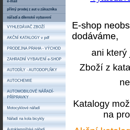
e-mail
přímý prodej z aut u zákazníka
nářadí a dílenské vybavení
E-shop neobsa
VYHLEDÁVAČ ZBOŽÍ
dodáváme,
AKČNÍ KATALOGY v pdf
PRODEJNA PRAHA - VÝCHOD
ani který
ZAHRADNÍ VYBAVENÍ e-SHOP
Zboží z kat
AUTODÍLY - AUTODOPLŇKY
ne
AUTOCHEMIE
AUTOMOBILOVÉ NÁŘADÍ-
PŘÍPRAVKY
Katalogy mož
Motocyklové nářadí
na pro
Nářadí na kola bicykly
Autoklempířské nářadí