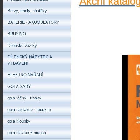
Akční katalo
Barvy‚ tmely‚ nástřiky
BATERIE - AKUMULÁTORY
BRUSIVO
Dílenské vozíky
DÍLENSKÝ NÁBYTEK A
VYBAVENÍ
ELEKTRO NÁŘADÍ
GOLA SADY
gola ráčny - trháky
gola nástavce - redukce
gola kloubky
gola hlavice 6 hranná