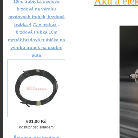
Aku a elek
10m, trubička ocelová
brzdová na výrobu
brzdových trubek, brzdová
trubka 4,75 v metráži,
brzdová trubka 10m
metráž,brzdová trubička na
výrobu trubek na osobní
auta
601,00 Kč
dostupnost: skladem
Šroubení pro brzdové