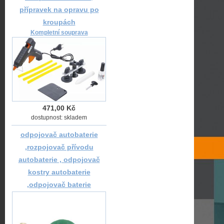
přípravek na opravu po
kroupách
Kompletní souprava
471,00 Kč
dostupnost: skladem
odpojovač autobaterie
,rozpojovač přívodu
autobaterie , odpojovač
kostry autobaterie
,odpojovač baterie