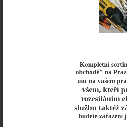
Kompletní sorti
obchodě" na Praz
aut na vašem pra
všem, kteří p
rozesíláním e
službu taktéž z
budete zařazeni 