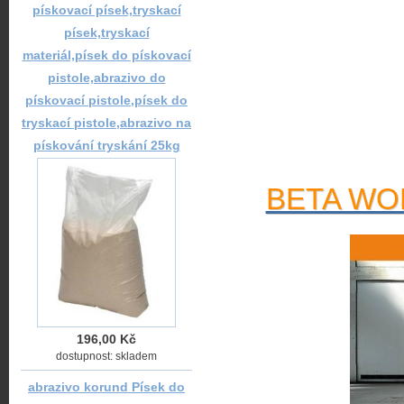
pískovací písek,tryskací
písek,tryskací
materiál,písek do pískovací
pistole,abrazivo do
pískovací pistole,písek do
tryskací pistole,abrazivo na
pískování tryskání 25kg
BETA WOR
196,00 Kč
dostupnost: skladem
abrazivo korund Písek do