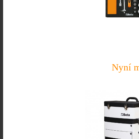
Nyní m