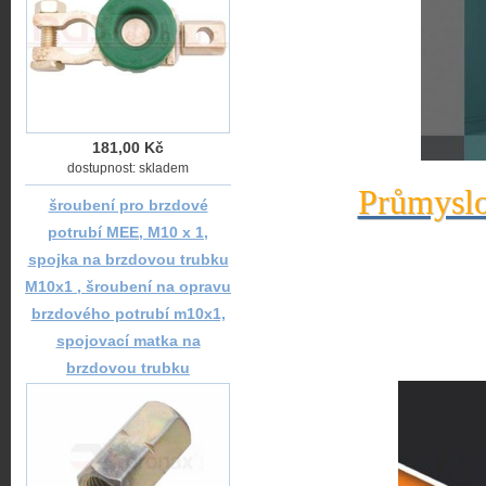
181,00 Kč
dostupnost: skladem
Průmyslo
šroubení pro brzdové
potrubí MEE, M10 x 1,
spojka na brzdovou trubku
M10x1 , šroubení na opravu
brzdového potrubí m10x1,
spojovací matka na
brzdovou trubku