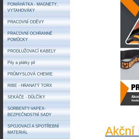
POMÁHÁTKA - MAGNETY‚
VYTAHOVÁKY
PRACOVNÍ ODĚVY
PRACOVNÍ OCHRANNÉ
POMŮCKY
PRODLUŽOVACÍ KABELY
Pily a plátky pil
PRŮMYSLOVÁ CHEMIE
RIBE - HRANATÝ TORX
SEKÁČE - DŮLČÍKY
SORBENTY-VAPEX-
BEZPEČNOSTNÍ SADY
SPOJOVACÍ A SPOTŘEBNÍ
Akční 
MATERIÁL