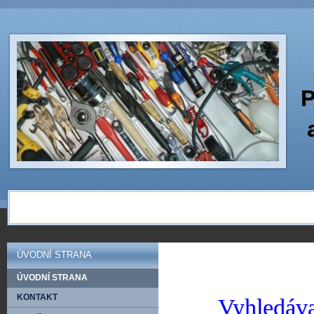
P
ÚVODNÍ STRANA
ÚVODNÍ STRANA
KONTAKT
Vyhledáva