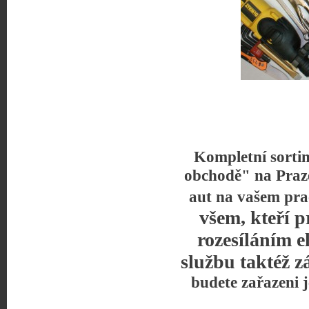
Kompletní sorti
obchodě" na Praz
aut na vašem pra
všem, kteří p
rozesíláním e
službu taktéž z
budete zařazeni 