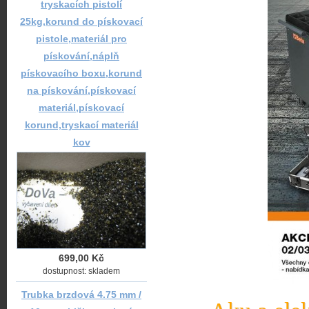
tryskacích pistolí
25kg,korund do pískovací
pistole,materiál pro
pískování,náplň
pískovacího boxu,korund
na pískování,pískovací
materiál,pískovací
korund,tryskací materiál
kov
699,00 Kč
dostupnost: skladem
Trubka brzdová 4.75 mm /