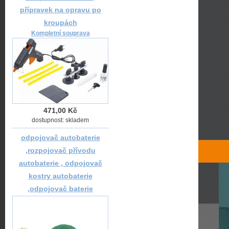
přípravek na opravu po
kroupách
Kompletní souprava
471,00 Kč
dostupnost: skladem
odpojovač autobaterie
,rozpojovač přívodu
autobaterie , odpojovač
kostry autobaterie
,odpojovač baterie