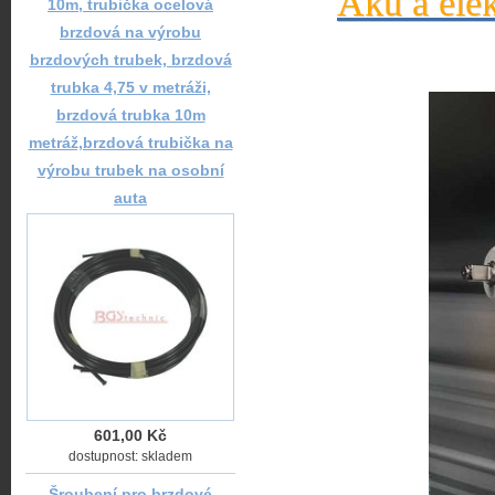
Aku a elek
10m, trubička ocelová
brzdová na výrobu
brzdových trubek, brzdová
trubka 4,75 v metráži,
brzdová trubka 10m
metráž,brzdová trubička na
výrobu trubek na osobní
auta
601,00 Kč
dostupnost: skladem
Šroubení pro brzdové