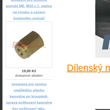
potrubí ME, M10 x 1, matice
na výrobu a opravu
brzdového potrubí
Dílenský 
19,00 Kč
dostupnost: skladem
souprava pro opravu
vmáčklého plechu
karosérie po kroupách,
oprava poškození karosérie
bez poškození laku,