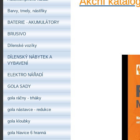
Akční katalo
Barvy‚ tmely‚ nástřiky
BATERIE - AKUMULÁTORY
BRUSIVO
Dílenské vozíky
DÍLENSKÝ NÁBYTEK A
VYBAVENÍ
ELEKTRO NÁŘADÍ
GOLA SADY
gola ráčny - trháky
gola nástavce - redukce
gola kloubky
gola hlavice 6 hranná