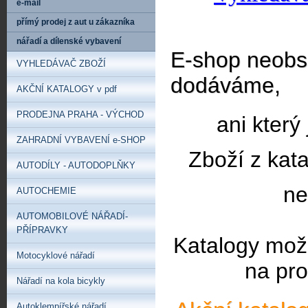
e-mail
přímý prodej z aut u zákazníka
nářadí a dílenské vybavení
E-shop neobsa
VYHLEDÁVAČ ZBOŽÍ
dodáváme,
AKČNÍ KATALOGY v pdf
PRODEJNA PRAHA - VÝCHOD
ani který
ZAHRADNÍ VYBAVENÍ e-SHOP
Zboží z kat
AUTODÍLY - AUTODOPLŇKY
ne
AUTOCHEMIE
AUTOMOBILOVÉ NÁŘADÍ-
PŘÍPRAVKY
Katalogy mož
Motocyklové nářadí
na pro
Nářadí na kola bicykly
Autoklempířské nářadí