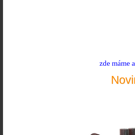
zde máme ak
Novi