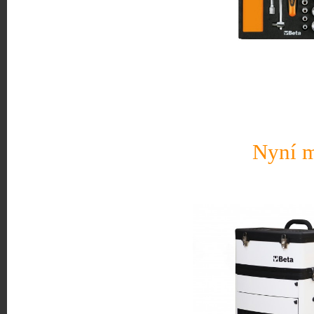
Nyní m