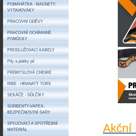
POMÁHÁTKA - MAGNETY‚
VYTAHOVÁKY
PRACOVNÍ ODĚVY
PRACOVNÍ OCHRANNÉ
POMŮCKY
PRODLUŽOVACÍ KABELY
Pily a plátky pil
PRŮMYSLOVÁ CHEMIE
RIBE - HRANATÝ TORX
SEKÁČE - DŮLČÍKY
SORBENTY-VAPEX-
BEZPEČNOSTNÍ SADY
SPOJOVACÍ A SPOTŘEBNÍ
Akční 
MATERIÁL