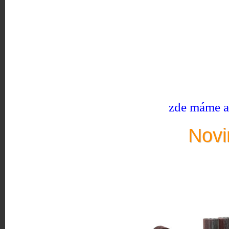
zde máme ak
Novi