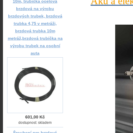
Aku a elek
10m, trubička ocelová
brzdová na výrobu
brzdových trubek, brzdová
trubka 4,75 v metráži,
brzdová trubka 10m
metráž,brzdová trubička na
výrobu trubek na osobní
auta
601,00 Kč
dostupnost: skladem
Šroubení pro brzdové