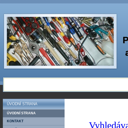
P
ÚVODNÍ STRANA
ÚVODNÍ STRANA
KONTAKT
Vyhledáva