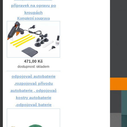
přípravek na opravu po
kroupách
Kompletní souprava
471,00 Kč
dostupnost: skladem
odpojovač autobaterie
,rozpojovač přívodu
autobaterie , odpojovač
kostry autobaterie
,odpojovač baterie