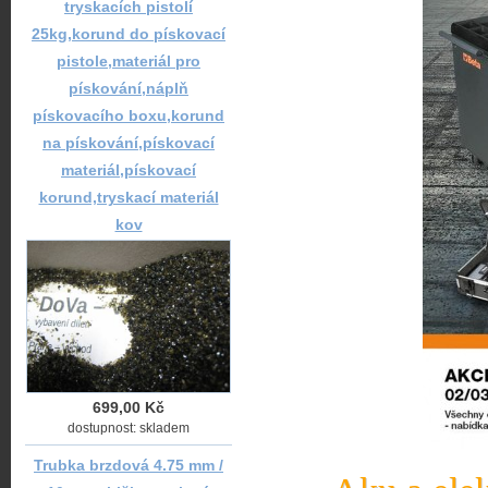
tryskacích pistolí
25kg,korund do pískovací
pistole,materiál pro
pískování,náplň
pískovacího boxu,korund
na pískování,pískovací
materiál,pískovací
korund,tryskací materiál
kov
699,00 Kč
dostupnost: skladem
Trubka brzdová 4.75 mm /