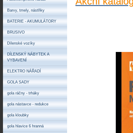
Akční katalo
Barvy‚ tmely‚ nástřiky
BATERIE - AKUMULÁTORY
BRUSIVO
Dílenské vozíky
DÍLENSKÝ NÁBYTEK A
VYBAVENÍ
ELEKTRO NÁŘADÍ
GOLA SADY
gola ráčny - trháky
gola nástavce - redukce
gola kloubky
gola hlavice 6 hranná