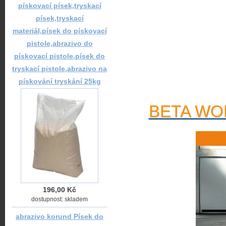
pískovací písek,tryskací
písek,tryskací
materiál,písek do pískovací
pistole,abrazivo do
pískovací pistole,písek do
tryskací pistole,abrazivo na
pískování tryskání 25kg
BETA WOR
196,00 Kč
dostupnost: skladem
abrazivo korund Písek do