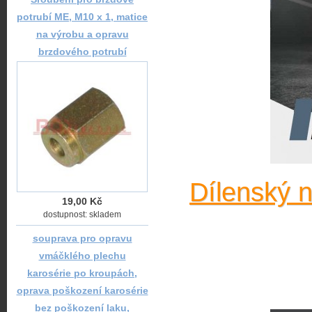
potrubí ME, M10 x 1, matice
na výrobu a opravu
brzdového potrubí
Dílenský 
19,00 Kč
dostupnost: skladem
souprava pro opravu
vmáčklého plechu
karosérie po kroupách,
oprava poškození karosérie
bez poškození laku,