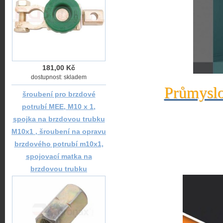
181,00 Kč
dostupnost: skladem
Průmyslo
šroubení pro brzdové
potrubí MEE, M10 x 1,
spojka na brzdovou trubku
M10x1 , šroubení na opravu
brzdového potrubí m10x1,
spojovací matka na
brzdovou trubku