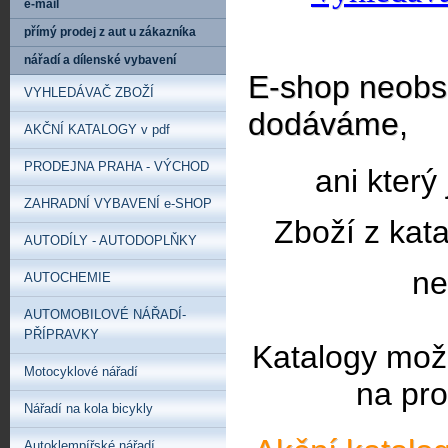
e-mail
přímý prodej z aut u zákazníka
nářadí a dílenské vybavení
E-shop neobsa
VYHLEDÁVAČ ZBOŽÍ
dodáváme,
AKČNÍ KATALOGY v pdf
PRODEJNA PRAHA - VÝCHOD
ani který
ZAHRADNÍ VYBAVENÍ e-SHOP
Zboží z kat
AUTODÍLY - AUTODOPLŇKY
ne
AUTOCHEMIE
AUTOMOBILOVÉ NÁŘADÍ-
PŘÍPRAVKY
Katalogy mož
Motocyklové nářadí
na pro
Nářadí na kola bicykly
Autoklempířské nářadí