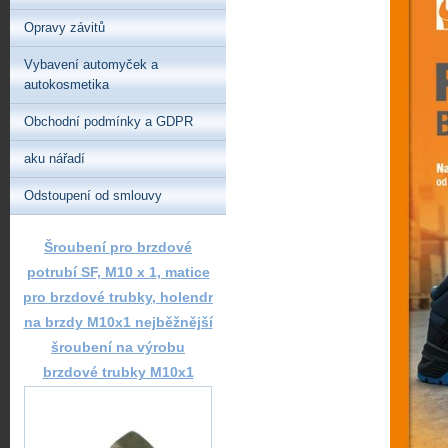
Opravy závitů
Vybavení automyček a
autokosmetika
Obchodní podmínky a GDPR
aku nářadí
Odstoupení od smlouvy
Šroubení pro brzdové
potrubí SF, M10 x 1, matice
pro brzdové trubky, holendr
na brzdy M10x1 nejběžnější
šroubení na výrobu
brzdové trubky M10x1