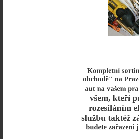
Kompletní sorti
obchodě" na Praz
aut na vašem pra
všem, kteří p
rozesíláním e
službu taktéž z
budete zařazeni 