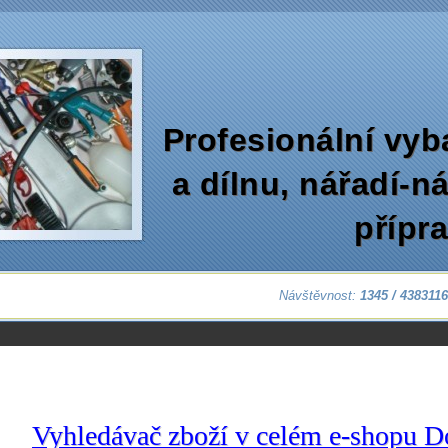
Profesionální vyb
a dílnu‚ nářadí-n
přípr
Návštěvnost:
1345 / 438311
Vyhledávač zboží v celém e-shopu D