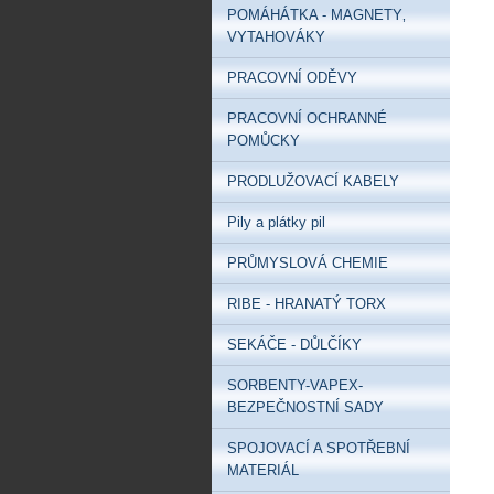
POMÁHÁTKA - MAGNETY‚
VYTAHOVÁKY
PRACOVNÍ ODĚVY
PRACOVNÍ OCHRANNÉ
POMŮCKY
PRODLUŽOVACÍ KABELY
Pily a plátky pil
PRŮMYSLOVÁ CHEMIE
RIBE - HRANATÝ TORX
SEKÁČE - DŮLČÍKY
SORBENTY-VAPEX-
BEZPEČNOSTNÍ SADY
SPOJOVACÍ A SPOTŘEBNÍ
MATERIÁL