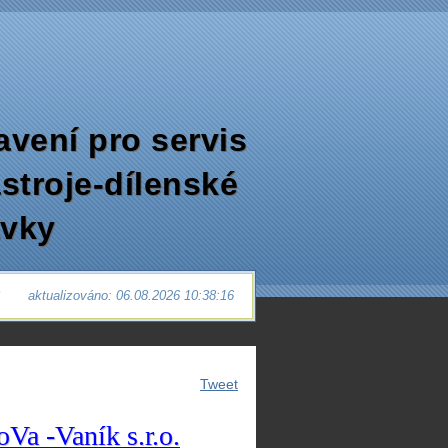
avení pro servis
ástroje-dílenské
avky
6
aktualizováno: 06.08.2026 10:38:16
Tweet
oVa -Vaník
s.r.o.