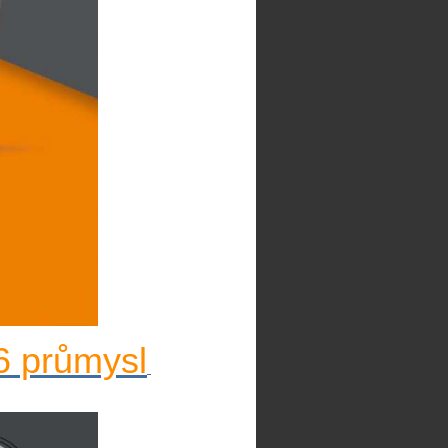
6 průmysl