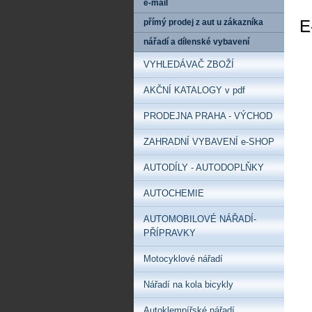
e-mail
E
přímý prodej z aut u zákazníka
nářadí a dílenské vybavení
VYHLEDÁVAČ ZBOŽÍ
AKČNÍ KATALOGY v pdf
PRODEJNA PRAHA - VÝCHOD
ZAHRADNÍ VYBAVENÍ e-SHOP
AUTODÍLY - AUTODOPLŇKY
AUTOCHEMIE
AUTOMOBILOVÉ NÁŘADÍ-
PŘÍPRAVKY
Motocyklové nářadí
Nářadí na kola bicykly
Autoklempířské nářadí