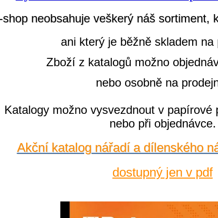
-shop neobsahuje veškerý náš sortiment, 
ani který je běžně skladem na 
Zboží z katalogů možno objedná
nebo osobně na prodej
Katalogy možno vysvezdnout v papírové 
nebo při objednávce.
Akční katalog nářadí a dílenského n
dostupný jen v pdf