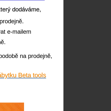
který dodáváme,
prodejně.
vat e-mailem
ně.
podobě na prodejně,
ábytku Beta tools