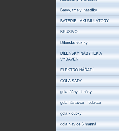
Barvy‚ tmely‚ nástřiky
BATERIE - AKUMULÁTORY
BRUSIVO
Dílenské vozíky
DÍLENSKÝ NÁBYTEK A
VYBAVENÍ
ELEKTRO NÁŘADÍ
GOLA SADY
gola ráčny - trháky
gola nástavce - redukce
gola kloubky
gola hlavice 6 hranná