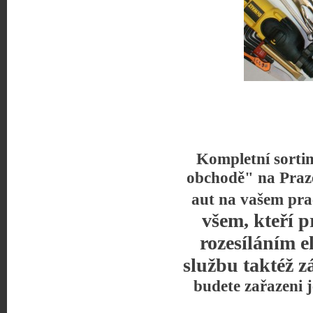
Kompletní sorti
obchodě" na Praz
aut na vašem pra
všem, kteří p
rozesíláním e
službu taktéž z
budete zařazeni 