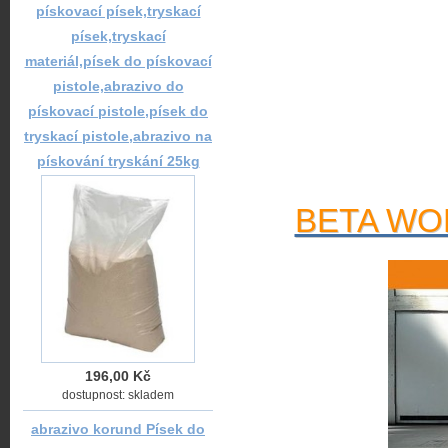
pískovací písek,tryskací
písek,tryskací
materiál,písek do pískovací
pistole,abrazivo do
pískovací pistole,písek do
tryskací pistole,abrazivo na
pískování tryskání 25kg
BETA WOR
196,00 Kč
dostupnost: skladem
abrazivo korund Písek do