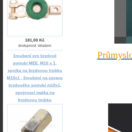
181,00 Kč
dostupnost: skladem
Průmyslo
šroubení pro brzdové
potrubí MEE, M10 x 1,
spojka na brzdovou trubku
M10x1 , šroubení na opravu
brzdového potrubí m10x1,
spojovací matka na
brzdovou trubku