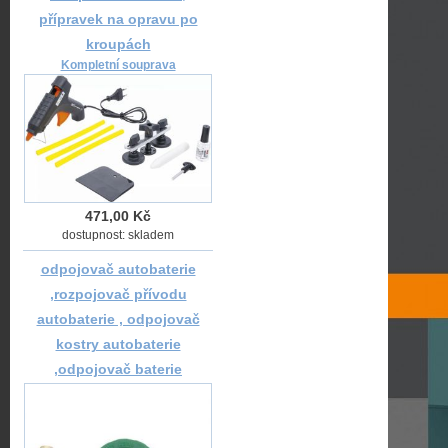
přípravek na opravu po
kroupách
Kompletní souprava
471,00 Kč
dostupnost: skladem
odpojovač autobaterie
,rozpojovač přívodu
autobaterie , odpojovač
kostry autobaterie
,odpojovač baterie