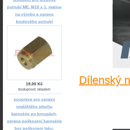
potrubí ME, M10 x 1, matice
na výrobu a opravu
brzdového potrubí
Dílenský 
19,00 Kč
dostupnost: skladem
souprava pro opravu
vmáčklého plechu
karosérie po kroupách,
oprava poškození karosérie
bez poškození laku,