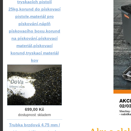
tryskacích pistolí
25kg,korund do pískovací
pistole,materiál pro
pískování,náplň
pískovacího boxu,korund
na pískování,pískovací
materiál,pískovací
korund,tryskací materiál
kov
699,00 Kč
dostupnost: skladem
Trubka brzdová 4.75 mm /