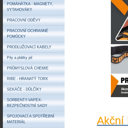
POMÁHÁTKA - MAGNETY‚
VYTAHOVÁKY
PRACOVNÍ ODĚVY
PRACOVNÍ OCHRANNÉ
POMŮCKY
PRODLUŽOVACÍ KABELY
Pily a plátky pil
PRŮMYSLOVÁ CHEMIE
RIBE - HRANATÝ TORX
SEKÁČE - DŮLČÍKY
SORBENTY-VAPEX-
BEZPEČNOSTNÍ SADY
SPOJOVACÍ A SPOTŘEBNÍ
Akční 
MATERIÁL