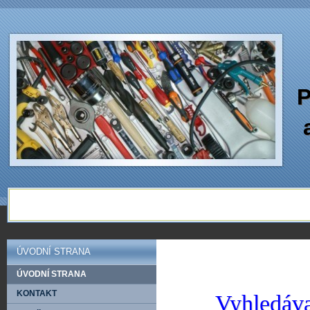
P
ÚVODNÍ STRANA
ÚVODNÍ STRANA
KONTAKT
Vyhledáva