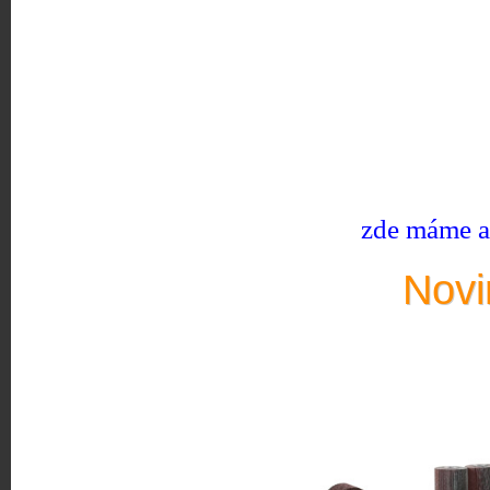
zde máme ak
Novi