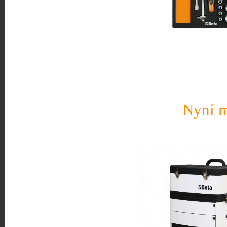
Nyní m