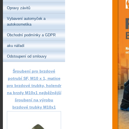
Opravy závitů
Vybavení automyček a
autokosmetika
Obchodní podmínky a GDPR
aku nářadí
Odstoupení od smlouvy
Šroubení pro brzdové
potrubí SF, M10 x 1, matice
pro brzdové trubky, holendr
na brzdy M10x1 nejběžnější
šroubení na výrobu
brzdové trubky M10x1