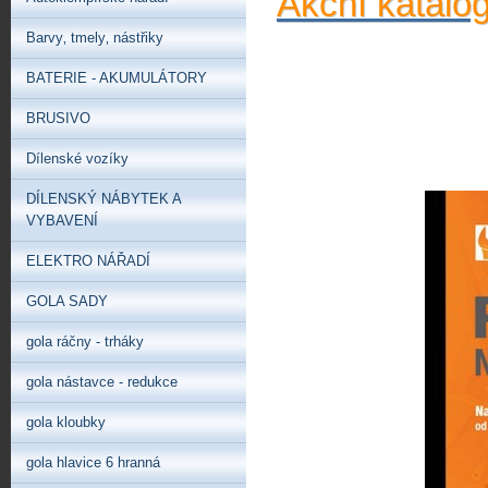
Akční katalo
Barvy‚ tmely‚ nástřiky
BATERIE - AKUMULÁTORY
BRUSIVO
Dílenské vozíky
DÍLENSKÝ NÁBYTEK A
VYBAVENÍ
ELEKTRO NÁŘADÍ
GOLA SADY
gola ráčny - trháky
gola nástavce - redukce
gola kloubky
gola hlavice 6 hranná