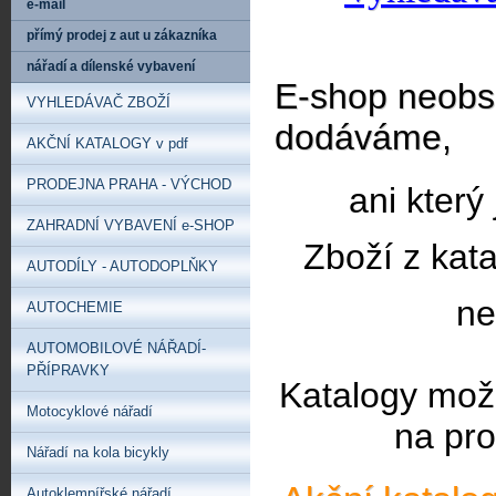
e-mail
přímý prodej z aut u zákazníka
nářadí a dílenské vybavení
E-shop neobsa
VYHLEDÁVAČ ZBOŽÍ
dodáváme,
AKČNÍ KATALOGY v pdf
PRODEJNA PRAHA - VÝCHOD
ani který
ZAHRADNÍ VYBAVENÍ e-SHOP
Zboží z kat
AUTODÍLY - AUTODOPLŇKY
ne
AUTOCHEMIE
AUTOMOBILOVÉ NÁŘADÍ-
PŘÍPRAVKY
Katalogy mož
Motocyklové nářadí
na pro
Nářadí na kola bicykly
Autoklempířské nářadí