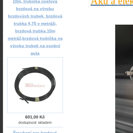
Aku a elek
10m, trubička ocelová
brzdová na výrobu
brzdových trubek, brzdová
trubka 4,75 v metráži,
brzdová trubka 10m
metráž,brzdová trubička na
výrobu trubek na osobní
auta
601,00 Kč
dostupnost: skladem
Šroubení pro brzdové