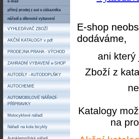
e-mail
přímý prodej z aut u zákazníka
nářadí a dílenské vybavení
E-shop neobsa
VYHLEDÁVAČ ZBOŽÍ
dodáváme,
AKČNÍ KATALOGY v pdf
PRODEJNA PRAHA - VÝCHOD
ani který
ZAHRADNÍ VYBAVENÍ e-SHOP
Zboží z kat
AUTODÍLY - AUTODOPLŇKY
ne
AUTOCHEMIE
AUTOMOBILOVÉ NÁŘADÍ-
PŘÍPRAVKY
Katalogy mož
Motocyklové nářadí
na pro
Nářadí na kola bicykly
Autoklempířské nářadí