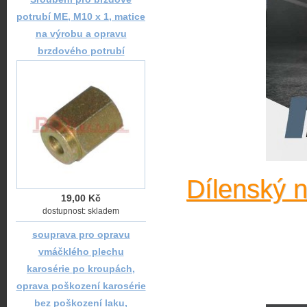
potrubí ME, M10 x 1, matice
na výrobu a opravu
brzdového potrubí
Dílenský 
19,00 Kč
dostupnost: skladem
souprava pro opravu
vmáčklého plechu
karosérie po kroupách,
oprava poškození karosérie
bez poškození laku,