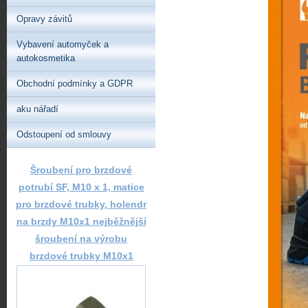
Opravy závitů
Vybavení automyček a
autokosmetika
Obchodní podmínky a GDPR
aku nářadí
Odstoupení od smlouvy
Šroubení pro brzdové
potrubí SF, M10 x 1, matice
pro brzdové trubky, holendr
na brzdy M10x1 nejběžnější
šroubení na výrobu
brzdové trubky M10x1