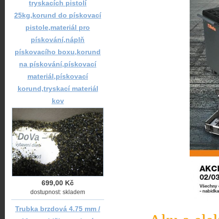
tryskacích pistolí
25kg,korund do pískovací
pistole,materiál pro
pískování,náplň
pískovacího boxu,korund
na pískování,pískovací
materiál,pískovací
korund,tryskací materiál
kov
699,00 Kč
dostupnost: skladem
Trubka brzdová 4.75 mm /