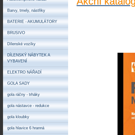
Akční katalo
Barvy‚ tmely‚ nástřiky
BATERIE - AKUMULÁTORY
BRUSIVO
Dílenské vozíky
DÍLENSKÝ NÁBYTEK A
VYBAVENÍ
ELEKTRO NÁŘADÍ
GOLA SADY
gola ráčny - trháky
gola nástavce - redukce
gola kloubky
gola hlavice 6 hranná