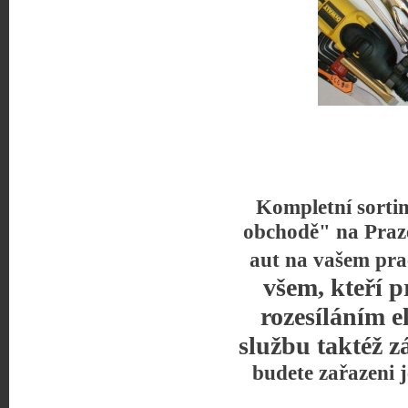
Kompletní sorti
obchodě" na Praz
aut na vašem pra
všem, kteří p
rozesíláním e
službu taktéž z
budete zařazeni 