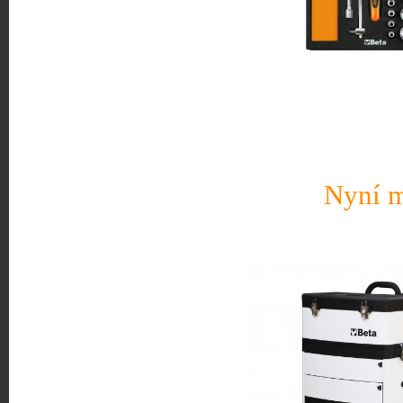
Nyní m