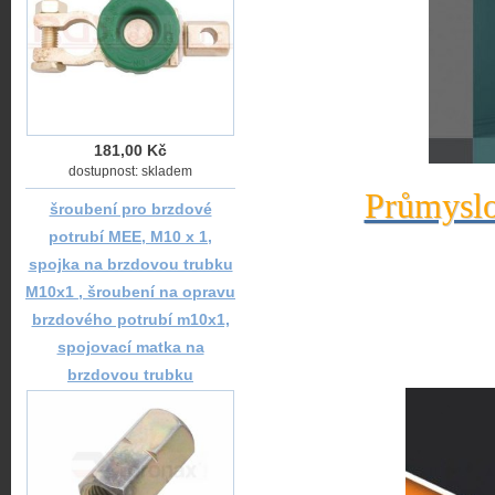
181,00 Kč
dostupnost: skladem
Průmyslo
šroubení pro brzdové
potrubí MEE, M10 x 1,
spojka na brzdovou trubku
M10x1 , šroubení na opravu
brzdového potrubí m10x1,
spojovací matka na
brzdovou trubku