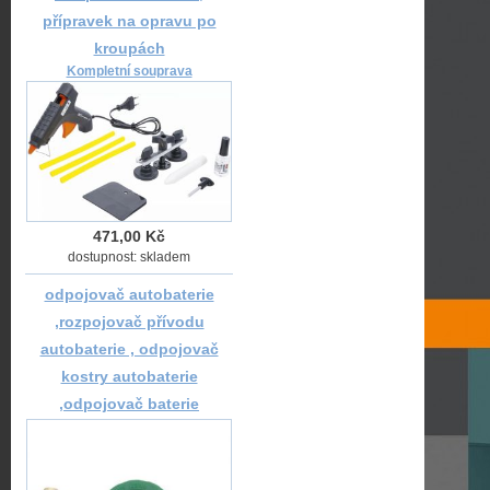
přípravek na opravu po
kroupách
Kompletní souprava
471,00 Kč
dostupnost: skladem
odpojovač autobaterie
,rozpojovač přívodu
autobaterie , odpojovač
kostry autobaterie
,odpojovač baterie