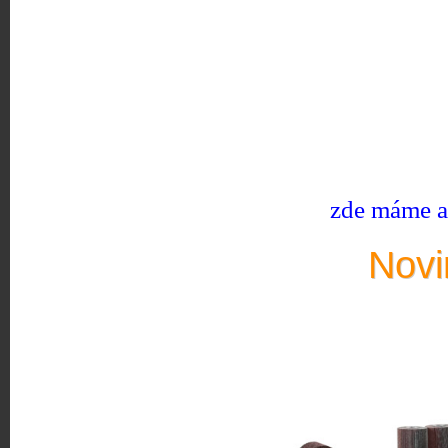
zde máme ak
Novi