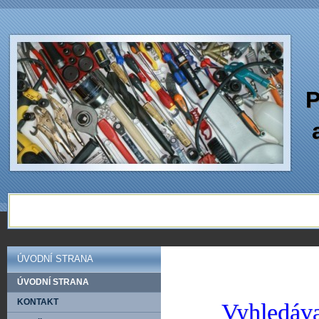
P
ÚVODNÍ STRANA
ÚVODNÍ STRANA
KONTAKT
Vyhledáva