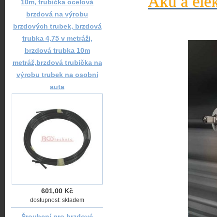
Aku a elek
10m, trubička ocelová
brzdová na výrobu
brzdových trubek, brzdová
trubka 4,75 v metráži,
brzdová trubka 10m
metráž,brzdová trubička na
výrobu trubek na osobní
auta
601,00 Kč
dostupnost: skladem
Šroubení pro brzdové