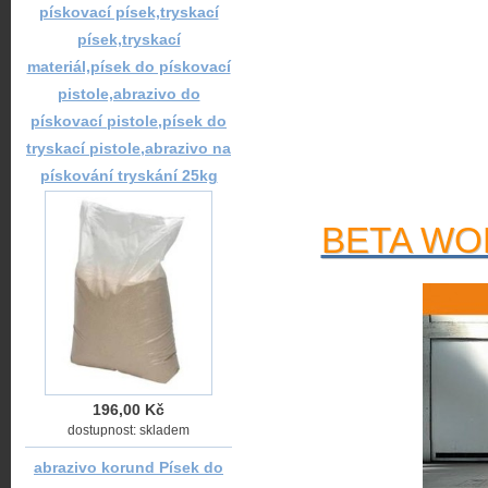
pískovací písek,tryskací
písek,tryskací
materiál,písek do pískovací
pistole,abrazivo do
pískovací pistole,písek do
tryskací pistole,abrazivo na
pískování tryskání 25kg
BETA WOR
196,00 Kč
dostupnost: skladem
abrazivo korund Písek do