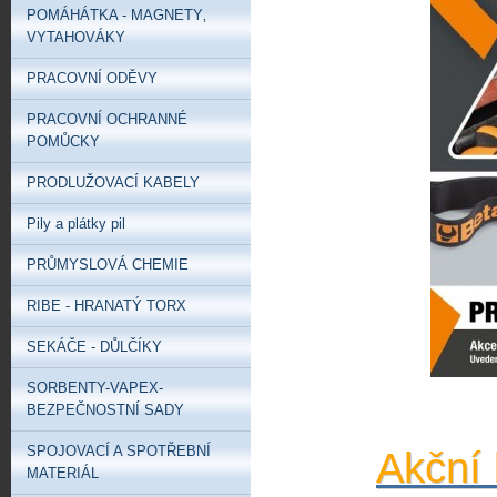
POMÁHÁTKA - MAGNETY‚
VYTAHOVÁKY
PRACOVNÍ ODĚVY
PRACOVNÍ OCHRANNÉ
POMŮCKY
PRODLUŽOVACÍ KABELY
Pily a plátky pil
PRŮMYSLOVÁ CHEMIE
RIBE - HRANATÝ TORX
SEKÁČE - DŮLČÍKY
SORBENTY-VAPEX-
BEZPEČNOSTNÍ SADY
SPOJOVACÍ A SPOTŘEBNÍ
Akční 
MATERIÁL