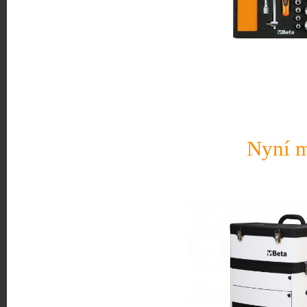
Nyní m