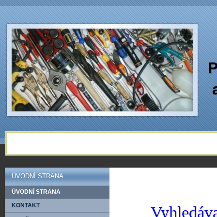
P
ÚVODNÍ STRANA
ÚVODNÍ STRANA
KONTAKT
Vyhledáva