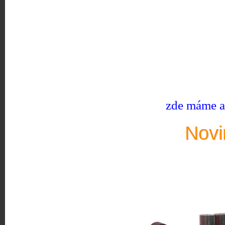
zde máme ak
Novi