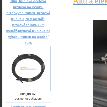
Aku a elek
10m, trubička ocelová
brzdová na výrobu
brzdových trubek, brzdová
trubka 4,75 v metráži,
brzdová trubka 10m
metráž,brzdová trubička na
výrobu trubek na osobní
auta
601,00 Kč
dostupnost: skladem
Šroubení pro brzdové