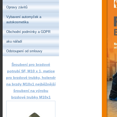
Opravy závitů
Vybavení automyček a
autokosmetika
Obchodní podmínky a GDPR
aku nářadí
Odstoupení od smlouvy
Šroubení pro brzdové
potrubí SF, M10 x 1, matice
pro brzdové trubky, holendr
na brzdy M10x1 nejběžnější
šroubení na výrobu
brzdové trubky M10x1