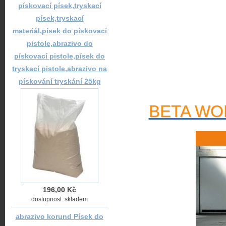
pískovací písek,tryskací
písek,tryskací
materiál,písek do pískovací
pistole,abrazivo do
pískovací pistole,písek do
tryskací pistole,abrazivo na
pískování tryskání 25kg
BETA WOR
196,00 Kč
dostupnost: skladem
abrazivo korund Písek do