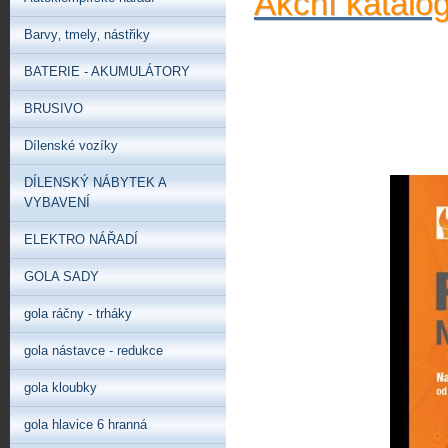
Akční katalo
Barvy‚ tmely‚ nástřiky
BATERIE - AKUMULÁTORY
BRUSIVO
Dílenské vozíky
DÍLENSKÝ NÁBYTEK A
VYBAVENÍ
ELEKTRO NÁŘADÍ
GOLA SADY
gola ráčny - trháky
gola nástavce - redukce
gola kloubky
gola hlavice 6 hranná