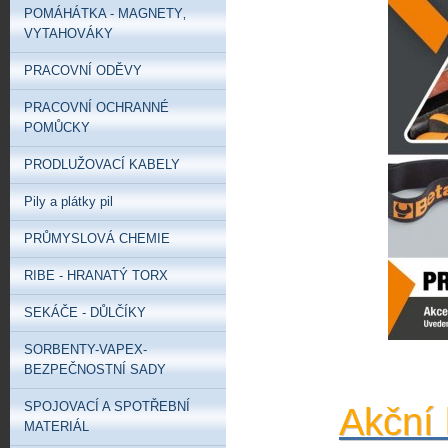
POMÁHÁTKA - MAGNETY‚
VYTAHOVÁKY
PRACOVNÍ ODĚVY
PRACOVNÍ OCHRANNÉ
POMŮCKY
PRODLUŽOVACÍ KABELY
Pily a plátky pil
PRŮMYSLOVÁ CHEMIE
RIBE - HRANATÝ TORX
SEKÁČE - DŮLČÍKY
SORBENTY-VAPEX-
BEZPEČNOSTNÍ SADY
SPOJOVACÍ A SPOTŘEBNÍ
Akční 
MATERIÁL