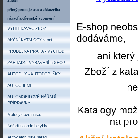
e-mail
přímý prodej z aut u zákazníka
nářadí a dílenské vybavení
E-shop neobsa
VYHLEDÁVAČ ZBOŽÍ
dodáváme,
AKČNÍ KATALOGY v pdf
PRODEJNA PRAHA - VÝCHOD
ani který
ZAHRADNÍ VYBAVENÍ e-SHOP
Zboží z kat
AUTODÍLY - AUTODOPLŇKY
ne
AUTOCHEMIE
AUTOMOBILOVÉ NÁŘADÍ-
PŘÍPRAVKY
Katalogy mož
Motocyklové nářadí
na pro
Nářadí na kola bicykly
Autoklempířské nářadí