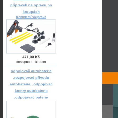
přípravek na opravu po
kroupách
Kompletní souprava
471,00 Kč
dostupnost: skladem
odpojovač autobaterie
,rozpojovač přívodu
autobaterie , odpojovač
kostry autobaterie
,odpojovač baterie