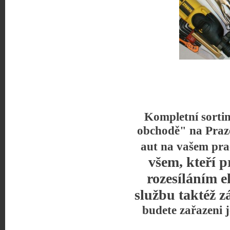
Kompletní sorti
obchodě" na Praz
aut na vašem pra
všem, kteří p
rozesíláním e
službu taktéž z
budete zařazeni 