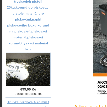
tryskacích pistolí
25kg,korund do pískovací
pistole,materiál pro
pískování,náplň
pískovacího boxu,korund
na pískování,pískovací
materiál,pískovací
korund,tryskací materiál
kov
699,00 Kč
dostupnost: skladem
Trubka brzdová 4.75 mm /