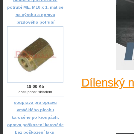
potrubí ME, M10 x 1, matice
na výrobu a opravu
brzdového potrubí
Dílenský 
19,00 Kč
dostupnost: skladem
souprava pro opravu
vmáčklého plechu
karosérie po kroupách,
oprava poškození karosérie
bez poškození laku,