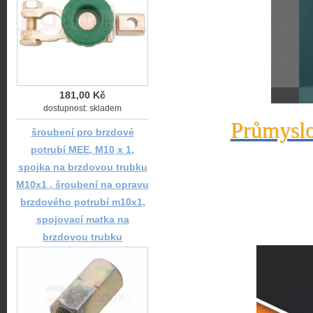
181,00 Kč
dostupnost: skladem
Průmyslo
šroubení pro brzdové
potrubí MEE, M10 x 1,
spojka na brzdovou trubku
M10x1 , šroubení na opravu
brzdového potrubí m10x1,
spojovací matka na
brzdovou trubku