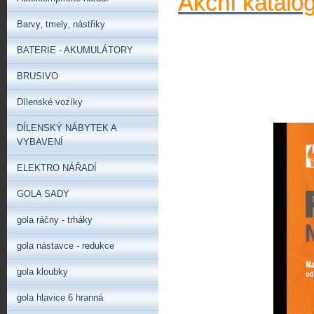
Akční katalo
Barvy‚ tmely‚ nástřiky
BATERIE - AKUMULÁTORY
BRUSIVO
Dílenské vozíky
DÍLENSKÝ NÁBYTEK A
VYBAVENÍ
ELEKTRO NÁŘADÍ
GOLA SADY
gola ráčny - trháky
gola nástavce - redukce
gola kloubky
gola hlavice 6 hranná