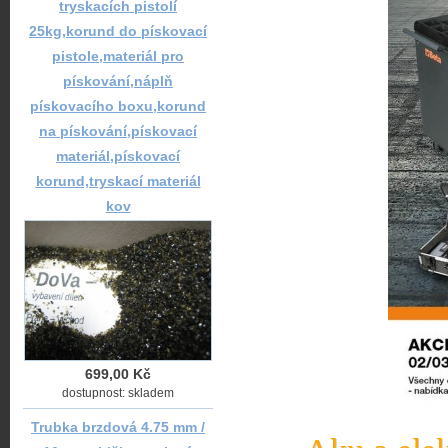
tryskacích pistolí
25kg,korund do pískovací
pistole,materiál pro
pískování,náplň
pískovacího boxu,korund
na pískování,pískovací
materiál,pískovací
korund,tryskací materiál
kov
699,00 Kč
dostupnost: skladem
Trubka brzdová 4.75 mm /