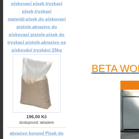
pískovací písek,tryskací
písek,tryskací
materiál,písek do pískovací
pistole,abrazivo do
pískovací pistole,písek do
tryskací pistole,abrazivo na
pískování tryskání 25kg
BETA WOR
196,00 Kč
dostupnost: skladem
abrazivo korund Písek do