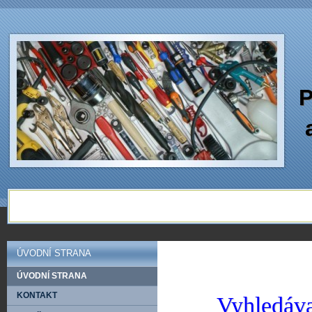
P
ÚVODNÍ STRANA
ÚVODNÍ STRANA
KONTAKT
Vyhledáva