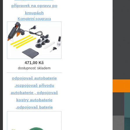
přípravek na opravu po
kroupách
Kompletní souprava
471,00 Kč
dostupnost: skladem
odpojovač autobaterie
,rozpojovač přívodu
autobaterie , odpojovač
kostry autobaterie
,odpojovač baterie