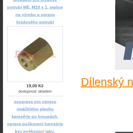
potrubí ME, M10 x 1, matice
na výrobu a opravu
brzdového potrubí
Dílenský 
19,00 Kč
dostupnost: skladem
souprava pro opravu
vmáčklého plechu
karosérie po kroupách,
oprava poškození karosérie
bez poškození laku,