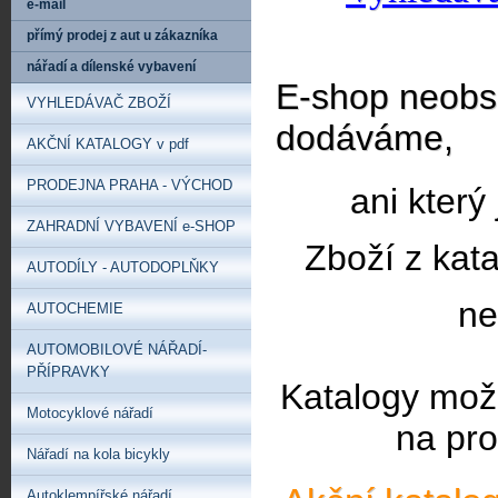
e-mail
přímý prodej z aut u zákazníka
nářadí a dílenské vybavení
E-shop neobsa
VYHLEDÁVAČ ZBOŽÍ
dodáváme,
AKČNÍ KATALOGY v pdf
PRODEJNA PRAHA - VÝCHOD
ani který
ZAHRADNÍ VYBAVENÍ e-SHOP
Zboží z kat
AUTODÍLY - AUTODOPLŇKY
ne
AUTOCHEMIE
AUTOMOBILOVÉ NÁŘADÍ-
PŘÍPRAVKY
Katalogy mož
Motocyklové nářadí
na pro
Nářadí na kola bicykly
Autoklempířské nářadí