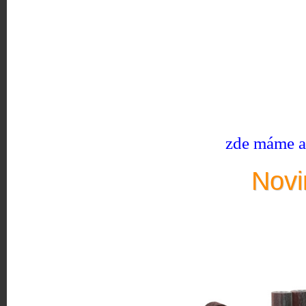
zde máme ak
Novi