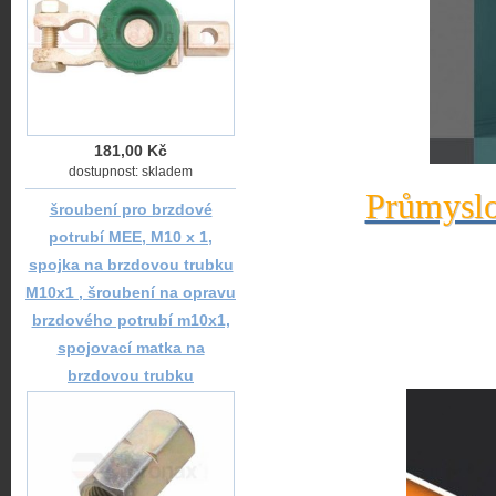
181,00 Kč
dostupnost: skladem
Průmyslo
šroubení pro brzdové
potrubí MEE, M10 x 1,
spojka na brzdovou trubku
M10x1 , šroubení na opravu
brzdového potrubí m10x1,
spojovací matka na
brzdovou trubku