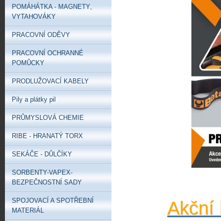
POMÁHÁTKA - MAGNETY‚
VYTAHOVÁKY
PRACOVNÍ ODĚVY
PRACOVNÍ OCHRANNÉ
POMŮCKY
PRODLUŽOVACÍ KABELY
Pily a plátky pil
PRŮMYSLOVÁ CHEMIE
RIBE - HRANATÝ TORX
SEKÁČE - DŮLČÍKY
SORBENTY-VAPEX-
BEZPEČNOSTNÍ SADY
SPOJOVACÍ A SPOTŘEBNÍ
Akční 
MATERIÁL