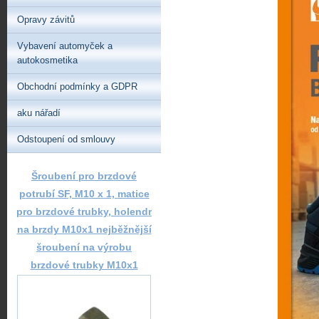
Opravy závitů
Vybavení automyček a
autokosmetika
Obchodní podmínky a GDPR
aku nářadí
Odstoupení od smlouvy
Šroubení pro brzdové
potrubí SF, M10 x 1, matice
pro brzdové trubky, holendr
na brzdy M10x1 nejběžnější
šroubení na výrobu
brzdové trubky M10x1