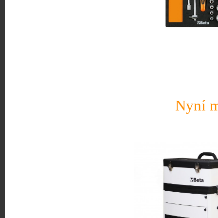
Nyní m