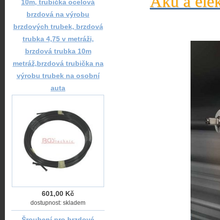
Aku a elek
10m, trubička ocelová
brzdová na výrobu
brzdových trubek, brzdová
trubka 4,75 v metráži,
brzdová trubka 10m
metráž,brzdová trubička na
výrobu trubek na osobní
auta
601,00 Kč
dostupnost: skladem
Šroubení pro brzdové