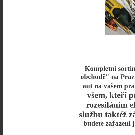
Kompletní sorti
obchodě" na Praz
aut na vašem pra
všem, kteří p
rozesíláním e
službu taktéž z
budete zařazeni 