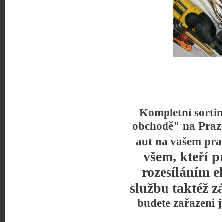
Kompletní sorti
obchodě" na Praz
aut na vašem pra
všem, kteří p
rozesíláním e
službu taktéž z
budete zařazeni 