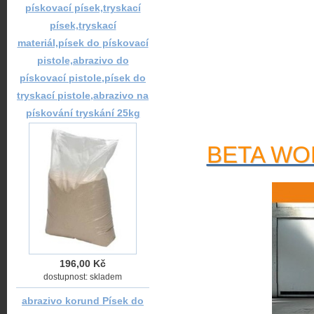
pískovací písek,tryskací
písek,tryskací
materiál,písek do pískovací
pistole,abrazivo do
pískovací pistole,písek do
tryskací pistole,abrazivo na
pískování tryskání 25kg
BETA WOR
196,00 Kč
dostupnost: skladem
abrazivo korund Písek do