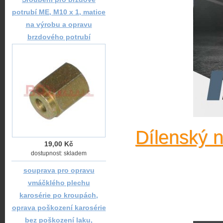
potrubí ME, M10 x 1, matice
na výrobu a opravu
brzdového potrubí
Dílenský 
19,00 Kč
dostupnost: skladem
souprava pro opravu
vmáčklého plechu
karosérie po kroupách,
oprava poškození karosérie
bez poškození laku,