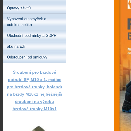
Opravy závitů
Vybavení automyček a
autokosmetika
Obchodní podmínky a GDPR
aku nářadí
Odstoupení od smlouvy
Šroubení pro brzdové
potrubí SF, M10 x 1, matice
pro brzdové trubky, holendr
na brzdy M10x1 nejběžnější
šroubení na výrobu
brzdové trubky M10x1