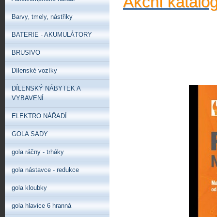
Akční katalo
Barvy‚ tmely‚ nástřiky
BATERIE - AKUMULÁTORY
BRUSIVO
Dílenské vozíky
DÍLENSKÝ NÁBYTEK A
VYBAVENÍ
ELEKTRO NÁŘADÍ
GOLA SADY
gola ráčny - trháky
gola nástavce - redukce
gola kloubky
gola hlavice 6 hranná