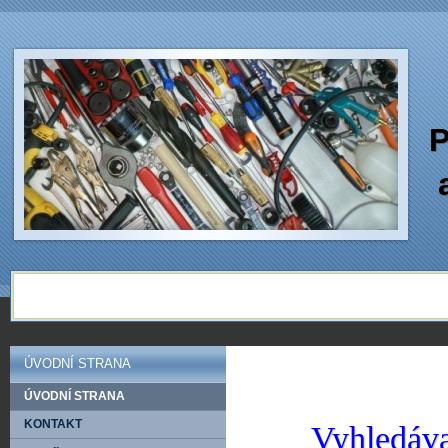
P
ÚVODNÍ STRANA
ÚVODNÍ STRANA
KONTAKT
Vyhledáva