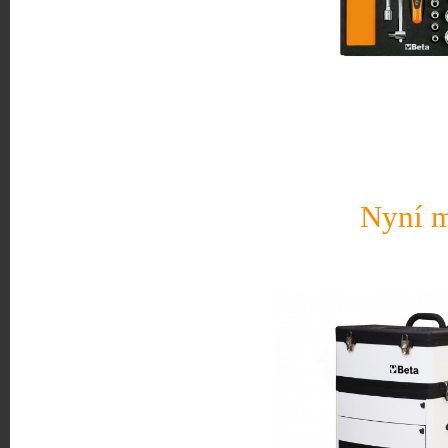
Nyní m