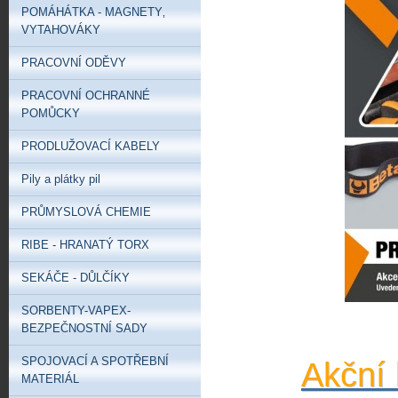
POMÁHÁTKA - MAGNETY‚
VYTAHOVÁKY
PRACOVNÍ ODĚVY
PRACOVNÍ OCHRANNÉ
POMŮCKY
PRODLUŽOVACÍ KABELY
Pily a plátky pil
PRŮMYSLOVÁ CHEMIE
RIBE - HRANATÝ TORX
SEKÁČE - DŮLČÍKY
SORBENTY-VAPEX-
BEZPEČNOSTNÍ SADY
SPOJOVACÍ A SPOTŘEBNÍ
Akční 
MATERIÁL