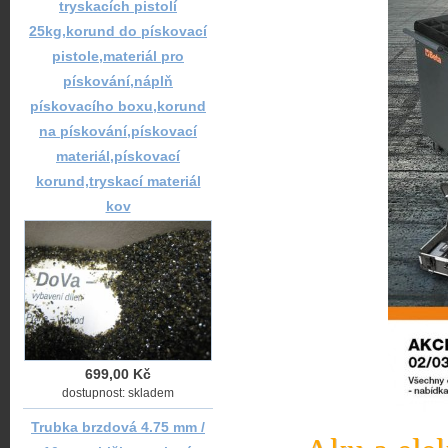
tryskacích pistolí
25kg,korund do pískovací
pistole,materiál pro
pískování,náplň
pískovacího boxu,korund
na pískování,pískovací
materiál,pískovací
korund,tryskací materiál
kov
699,00 Kč
dostupnost: skladem
Trubka brzdová 4.75 mm /