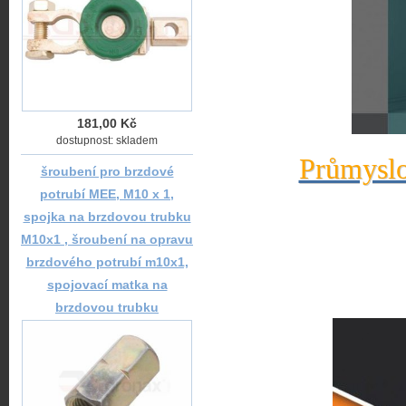
181,00 Kč
dostupnost: skladem
Průmyslo
šroubení pro brzdové
potrubí MEE, M10 x 1,
spojka na brzdovou trubku
M10x1 , šroubení na opravu
brzdového potrubí m10x1,
spojovací matka na
brzdovou trubku