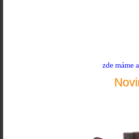
zde máme ak
Novi