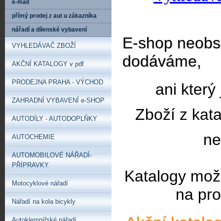
e-mail
přímý prodej z aut u zákazníka
nářadí a dílenské vybavení
E-shop neobsa
VYHLEDÁVAČ ZBOŽÍ
dodáváme,
AKČNÍ KATALOGY v pdf
PRODEJNA PRAHA - VÝCHOD
ani který
ZAHRADNÍ VYBAVENÍ e-SHOP
Zboží z kat
AUTODÍLY - AUTODOPLŇKY
ne
AUTOCHEMIE
AUTOMOBILOVÉ NÁŘADÍ-
PŘÍPRAVKY
Katalogy mož
Motocyklové nářadí
na pro
Nářadí na kola bicykly
Autoklempířské nářadí