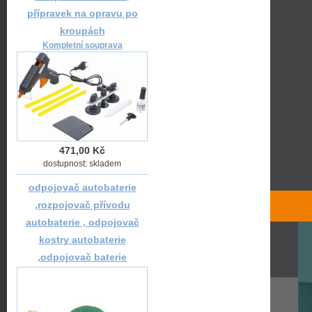
přípravek na opravu po
kroupách
Kompletní souprava
471,00 Kč
dostupnost: skladem
odpojovač autobaterie
,rozpojovač přívodu
autobaterie , odpojovač
kostry autobaterie
,odpojovač baterie