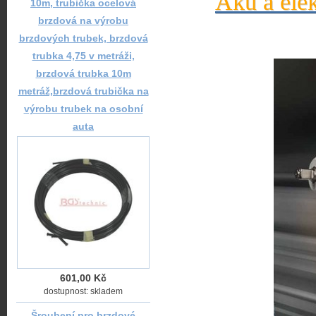
Aku a elek
10m, trubička ocelová
brzdová na výrobu
brzdových trubek, brzdová
trubka 4,75 v metráži,
brzdová trubka 10m
metráž,brzdová trubička na
výrobu trubek na osobní
auta
601,00 Kč
dostupnost: skladem
Šroubení pro brzdové