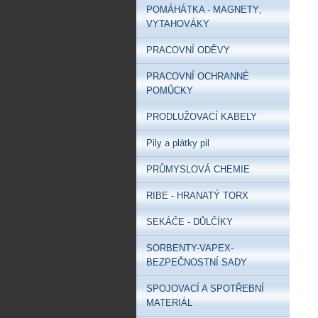
POMÁHÁTKA - MAGNETY‚
VYTAHOVÁKY
PRACOVNÍ ODĚVY
PRACOVNÍ OCHRANNÉ
POMŮCKY
PRODLUŽOVACÍ KABELY
Pily a plátky pil
PRŮMYSLOVÁ CHEMIE
RIBE - HRANATÝ TORX
SEKÁČE - DŮLČÍKY
SORBENTY-VAPEX-
BEZPEČNOSTNÍ SADY
SPOJOVACÍ A SPOTŘEBNÍ
MATERIÁL