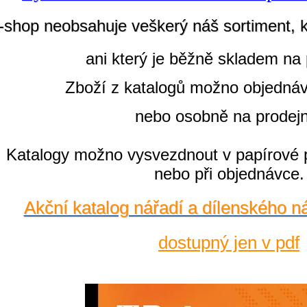
-shop neobsahuje veškerý náš sortiment, 
ani který je běžně skladem na 
Zboží z katalogů možno objedná
nebo osobně na prodej
Katalogy možno vysvezdnout v papírové 
nebo při objednávce.
Akční katalog nářadí a dílenského n
dostupný jen v pdf