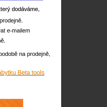
který dodáváme,
prodejně.
vat e-mailem
ně.
podobě na prodejně,
ábytku Beta tools