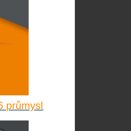
6 průmysl