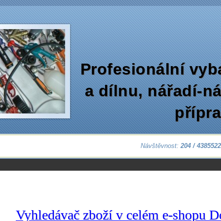
Profesionální vyb
a dílnu‚ nářadí-n
přípr
Návštěvnost:
204 / 438552
Vyhledávač zboží v celém e-shopu D