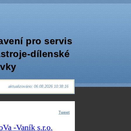
avení pro servis
ástroje-dílenské
avky
2
aktualizováno: 06.08.2026 10:38:16
Tweet
oVa -Vaník
s.r.o.