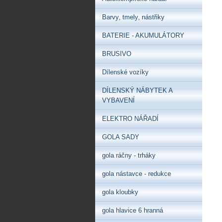
Barvy‚ tmely‚ nástřiky
BATERIE - AKUMULÁTORY
BRUSIVO
Dílenské vozíky
DÍLENSKÝ NÁBYTEK A
VYBAVENÍ
ELEKTRO NÁŘADÍ
GOLA SADY
gola ráčny - trháky
gola nástavce - redukce
gola kloubky
gola hlavice 6 hranná