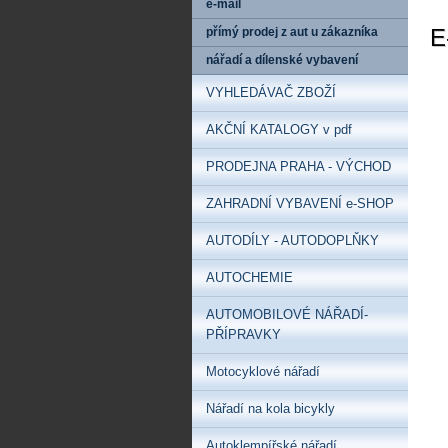
e-mail
E
přímý prodej z aut u zákazníka
nářadí a dílenské vybavení
VYHLEDÁVAČ ZBOŽÍ
AKČNÍ KATALOGY v pdf
PRODEJNA PRAHA - VÝCHOD
ZAHRADNÍ VYBAVENÍ e-SHOP
AUTODÍLY - AUTODOPLŇKY
AUTOCHEMIE
AUTOMOBILOVÉ NÁŘADÍ-
PŘÍPRAVKY
Motocyklové nářadí
Nářadí na kola bicykly
Autoklempířské nářadí