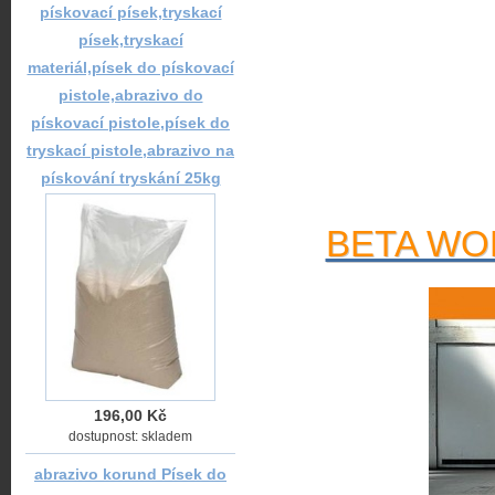
pískovací písek,tryskací
písek,tryskací
materiál,písek do pískovací
pistole,abrazivo do
pískovací pistole,písek do
tryskací pistole,abrazivo na
pískování tryskání 25kg
BETA WOR
196,00 Kč
dostupnost: skladem
abrazivo korund Písek do