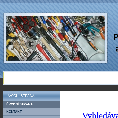
P
ÚVODNÍ STRANA
ÚVODNÍ STRANA
KONTAKT
Vyhledáva