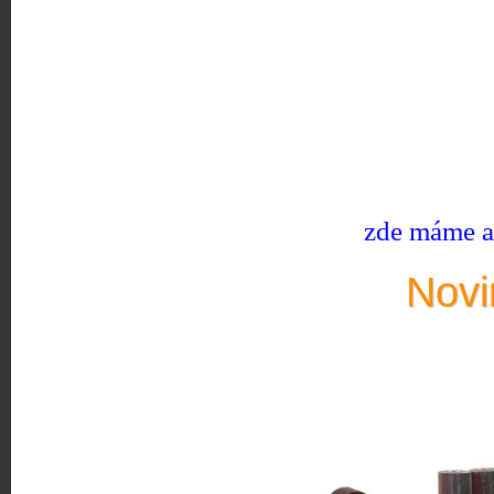
zde máme ak
Novi