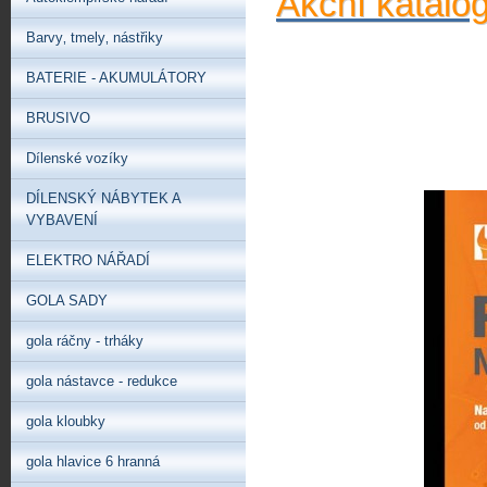
Akční katalo
Barvy‚ tmely‚ nástřiky
BATERIE - AKUMULÁTORY
BRUSIVO
Dílenské vozíky
DÍLENSKÝ NÁBYTEK A
VYBAVENÍ
ELEKTRO NÁŘADÍ
GOLA SADY
gola ráčny - trháky
gola nástavce - redukce
gola kloubky
gola hlavice 6 hranná