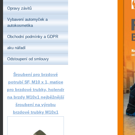
Opravy závitů
Vybavení automyček a
autokosmetika
Obchodní podmínky a GDPR
aku nářadí
Odstoupení od smlouvy
Šroubení pro brzdové
potrubí SF, M10 x 1, matice
pro brzdové trubky, holendr
na brzdy M10x1 nejběžnější
šroubení na výrobu
brzdové trubky M10x1