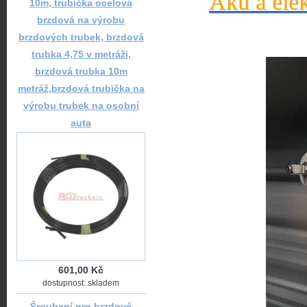
Aku a elek
10m, trubička ocelová
brzdová na výrobu
brzdových trubek, brzdová
trubka 4,75 v metráži,
brzdová trubka 10m
metráž,brzdová trubička na
výrobu trubek na osobní
auta
601,00 Kč
dostupnost: skladem
Šroubení pro brzdové