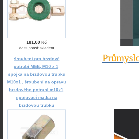
181,00 Kč
dostupnost: skladem
Průmyslo
šroubení pro brzdové
potrubí MEE, M10 x 1,
spojka na brzdovou trubku
M10x1 , šroubení na opravu
brzdového potrubí m10x1,
spojovací matka na
brzdovou trubku