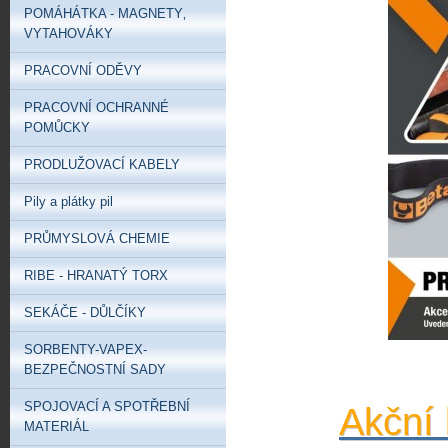
POMÁHÁTKA - MAGNETY‚
VYTAHOVÁKY
PRACOVNÍ ODĚVY
PRACOVNÍ OCHRANNÉ
POMŮCKY
PRODLUŽOVACÍ KABELY
Pily a plátky pil
PRŮMYSLOVÁ CHEMIE
RIBE - HRANATÝ TORX
SEKÁČE - DŮLČÍKY
SORBENTY-VAPEX-
BEZPEČNOSTNÍ SADY
SPOJOVACÍ A SPOTŘEBNÍ
Akční 
MATERIÁL