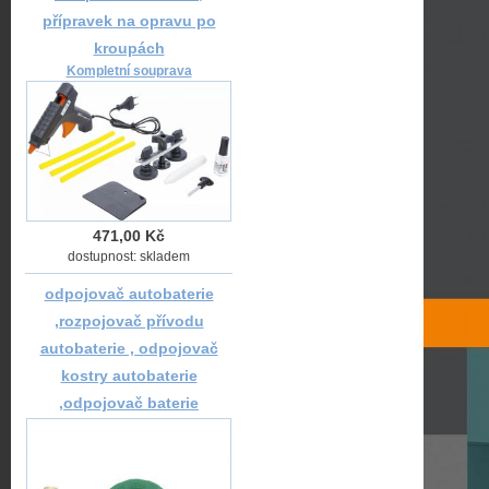
přípravek na opravu po
kroupách
Kompletní souprava
471,00 Kč
dostupnost: skladem
odpojovač autobaterie
,rozpojovač přívodu
autobaterie , odpojovač
kostry autobaterie
,odpojovač baterie