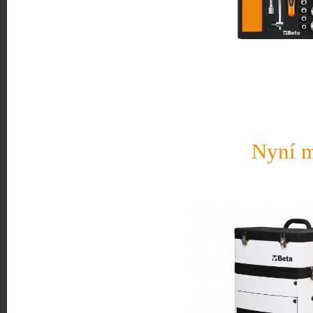
Nyní m