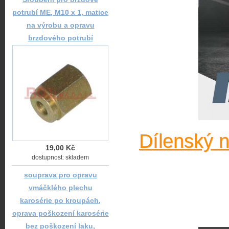
potrubí ME, M10 x 1, matice
na výrobu a opravu
brzdového potrubí
Dílenský 
19,00 Kč
dostupnost: skladem
souprava pro opravu
vmáčklého plechu
karosérie po kroupách,
oprava poškození karosérie
bez poškození laku,