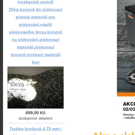
tryskacích pistolí
25kg,korund do pískovací
pistole,materiál pro
pískování,náplň
pískovacího boxu,korund
na pískování,pískovací
materiál,pískovací
korund,tryskací materiál
kov
699,00 Kč
dostupnost: skladem
Trubka brzdová 4.75 mm /