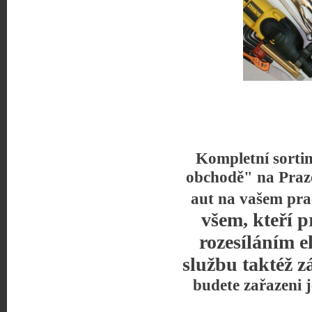
Kompletní sorti
obchodě" na Praz
aut na vašem pra
všem, kteří p
rozesíláním e
službu taktéž z
budete zařazeni 