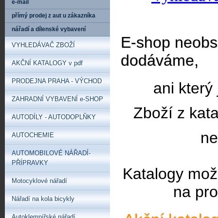
e-mail
přímý prodej z aut u zákazníka
nářadí a dílenské vybavení
E-shop neobsa
VYHLEDÁVAČ ZBOŽÍ
dodáváme,
AKČNÍ KATALOGY v pdf
PRODEJNA PRAHA - VÝCHOD
ani který
ZAHRADNÍ VYBAVENÍ e-SHOP
Zboží z kat
AUTODÍLY - AUTODOPLŇKY
ne
AUTOCHEMIE
AUTOMOBILOVÉ NÁŘADÍ-
PŘÍPRAVKY
Katalogy mož
Motocyklové nářadí
na pro
Nářadí na kola bicykly
Autoklempířské nářadí