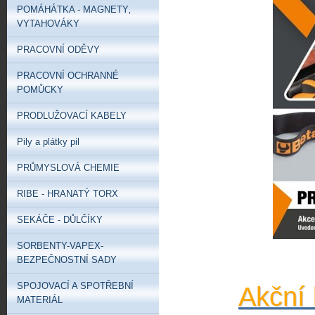
POMÁHÁTKA - MAGNETY‚
VYTAHOVÁKY
PRACOVNÍ ODĚVY
PRACOVNÍ OCHRANNÉ
POMŮCKY
PRODLUŽOVACÍ KABELY
Pily a plátky pil
PRŮMYSLOVÁ CHEMIE
RIBE - HRANATÝ TORX
SEKÁČE - DŮLČÍKY
SORBENTY-VAPEX-
BEZPEČNOSTNÍ SADY
SPOJOVACÍ A SPOTŘEBNÍ
Akční 
MATERIÁL