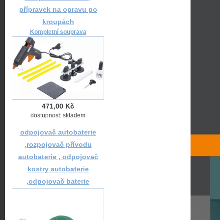
přípravek na opravu po
kroupách
Kompletní souprava
471,00 Kč
dostupnost: skladem
odpojovač autobaterie
,rozpojovač přívodu
autobaterie , odpojovač
kostry autobaterie
,odpojovač baterie