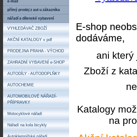
e-mail
přímý prodej z aut u zákazníka
nářadí a dílenské vybavení
E-shop neobsa
VYHLEDÁVAČ ZBOŽÍ
dodáváme,
AKČNÍ KATALOGY v pdf
PRODEJNA PRAHA - VÝCHOD
ani který
ZAHRADNÍ VYBAVENÍ e-SHOP
Zboží z kat
AUTODÍLY - AUTODOPLŇKY
ne
AUTOCHEMIE
AUTOMOBILOVÉ NÁŘADÍ-
PŘÍPRAVKY
Katalogy mož
Motocyklové nářadí
na pro
Nářadí na kola bicykly
Autoklempířské nářadí