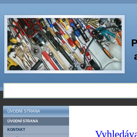
P
ÚVODNÍ STRANA
ÚVODNÍ STRANA
KONTAKT
Vyhledáva