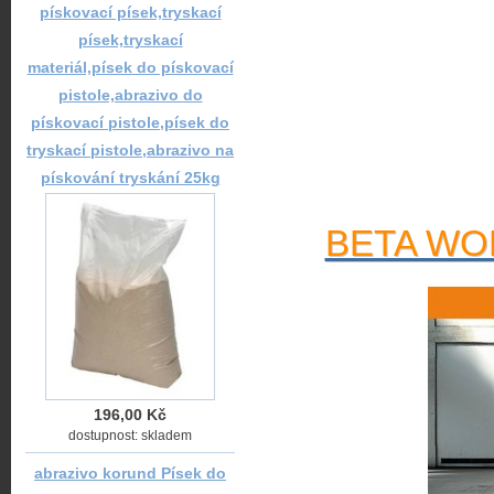
pískovací písek,tryskací
písek,tryskací
materiál,písek do pískovací
pistole,abrazivo do
pískovací pistole,písek do
tryskací pistole,abrazivo na
pískování tryskání 25kg
BETA WOR
196,00 Kč
dostupnost: skladem
abrazivo korund Písek do