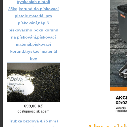
tryskacích pistolí
25kg,korund do pískovací
pistole,materiál pro
pískování,náplň
pískovacího boxu,korund
na pískování,pískovací
materiál,pískovací
korund,tryskací materiál
kov
699,00 Kč
dostupnost: skladem
Trubka brzdová 4.75 mm /