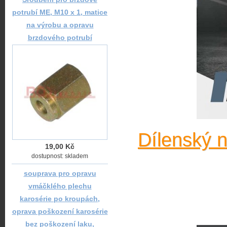
potrubí ME, M10 x 1, matice
na výrobu a opravu
brzdového potrubí
Dílenský 
19,00 Kč
dostupnost: skladem
souprava pro opravu
vmáčklého plechu
karosérie po kroupách,
oprava poškození karosérie
bez poškození laku,