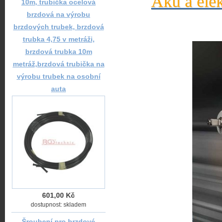
Aku a elek
10m, trubička ocelová
brzdová na výrobu
brzdových trubek, brzdová
trubka 4,75 v metráži,
brzdová trubka 10m
metráž,brzdová trubička na
výrobu trubek na osobní
auta
601,00 Kč
dostupnost: skladem
Šroubení pro brzdové