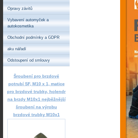
Opravy závitů
Vybavení automyček a
autokosmetika
Obchodní podmínky a GDPR
aku nářadí
Odstoupení od smlouvy
Šroubení pro brzdové
potrubí SF, M10 x 1, matice
pro brzdové trubky, holendr
na brzdy M10x1 nejběžnější
šroubení na výrobu
brzdové trubky M10x1