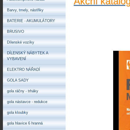
Akční katalo
Barvy‚ tmely‚ nástřiky
BATERIE - AKUMULÁTORY
BRUSIVO
Dílenské vozíky
DÍLENSKÝ NÁBYTEK A
VYBAVENÍ
ELEKTRO NÁŘADÍ
GOLA SADY
gola ráčny - trháky
gola nástavce - redukce
gola kloubky
gola hlavice 6 hranná