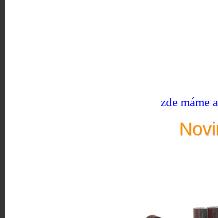
zde máme ak
Novi