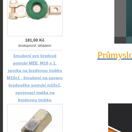
181,00 Kč
dostupnost: skladem
Průmyslo
šroubení pro brzdové
potrubí MEE, M10 x 1,
spojka na brzdovou trubku
M10x1 , šroubení na opravu
brzdového potrubí m10x1,
spojovací matka na
brzdovou trubku