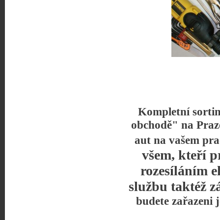
Kompletní sorti
obchodě" na Praz
aut na vašem pra
všem, kteří p
rozesíláním e
službu taktéž z
budete zařazeni 