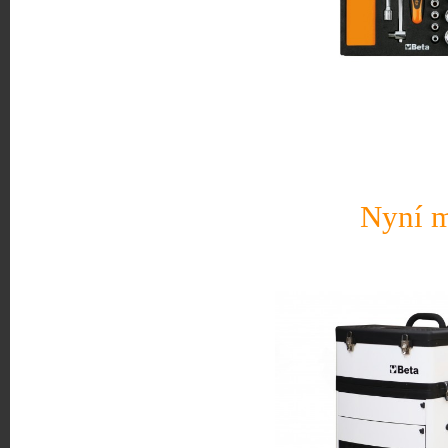
Nyní m