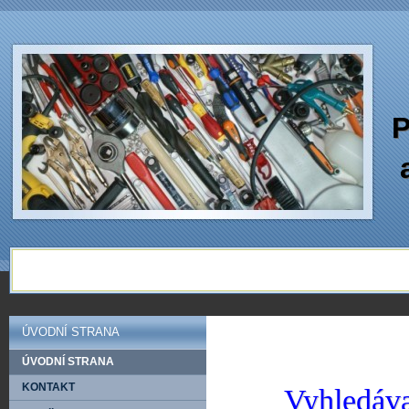
P
ÚVODNÍ STRANA
ÚVODNÍ STRANA
KONTAKT
Vyhledáva