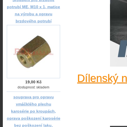
potrubí ME, M10 x 1, matice
na výrobu a opravu
brzdového potrubí
Dílenský 
19,00 Kč
dostupnost: skladem
souprava pro opravu
vmáčklého plechu
karosérie po kroupách,
oprava poškození karosérie
bez poškození laku,