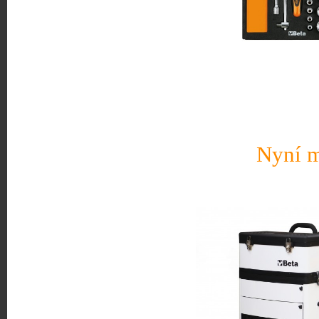
Nyní m