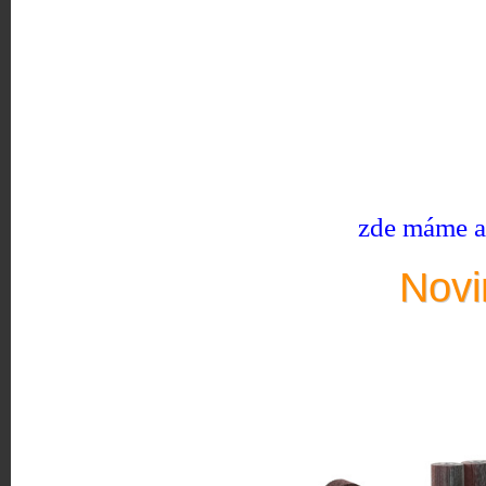
zde máme ak
Novi