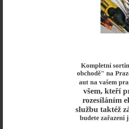
Kompletní sorti
obchodě" na Praz
aut na vašem pra
všem, kteří p
rozesíláním e
službu taktéž z
budete zařazeni 