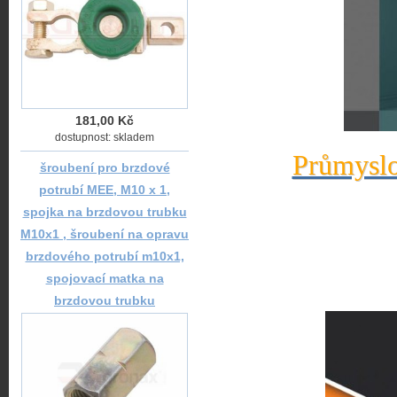
181,00 Kč
dostupnost: skladem
Průmyslo
šroubení pro brzdové
potrubí MEE, M10 x 1,
spojka na brzdovou trubku
M10x1 , šroubení na opravu
brzdového potrubí m10x1,
spojovací matka na
brzdovou trubku