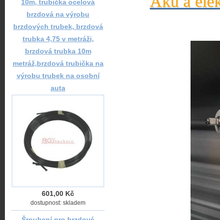
Aku a elek
10m, trubička ocelová
brzdová na výrobu
brzdových trubek, brzdová
trubka 4,75 v metráži,
brzdová trubka 10m
metráž,brzdová trubička na
výrobu trubek na osobní
auta
601,00 Kč
dostupnost: skladem
Šroubení pro brzdové