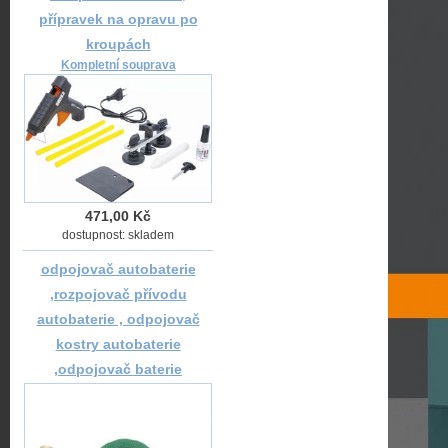
přípravek na opravu po
kroupách
Kompletní souprava
471,00 Kč
dostupnost: skladem
odpojovač autobaterie
,rozpojovač přívodu
autobaterie , odpojovač
kostry autobaterie
,odpojovač baterie