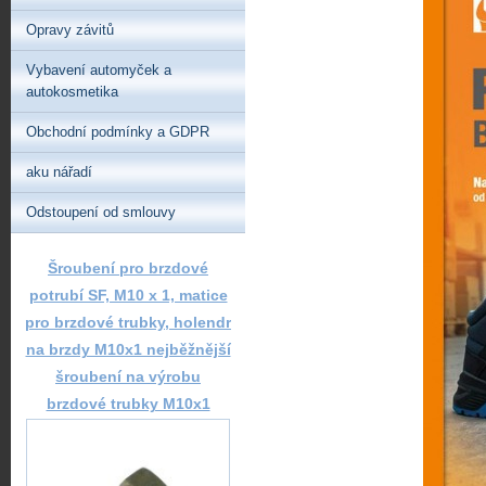
Opravy závitů
Vybavení automyček a
autokosmetika
Obchodní podmínky a GDPR
aku nářadí
Odstoupení od smlouvy
Šroubení pro brzdové
potrubí SF, M10 x 1, matice
pro brzdové trubky, holendr
na brzdy M10x1 nejběžnější
šroubení na výrobu
brzdové trubky M10x1