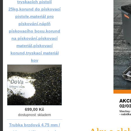
tryskacích pistolí
25kg,korund do pískovací
pistole,materiál pro
pískování,náplň
pískovacího boxu,korund
na pískování,pískovací
materiál,pískovací
korund,tryskací materiál
kov
699,00 Kč
dostupnost: skladem
Trubka brzdová 4.75 mm /