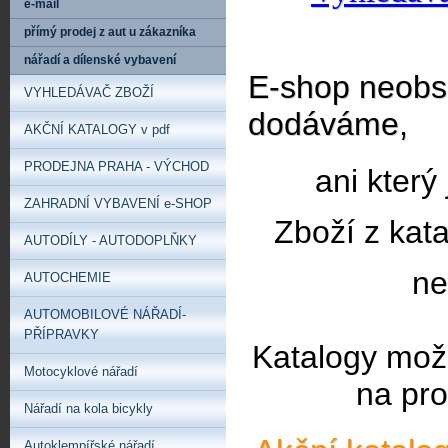
e-mail
přímý prodej z aut u zákazníka
nářadí a dílenské vybavení
E-shop neobsa
VYHLEDÁVAČ ZBOŽÍ
dodáváme,
AKČNÍ KATALOGY v pdf
PRODEJNA PRAHA - VÝCHOD
ani který
ZAHRADNÍ VYBAVENÍ e-SHOP
Zboží z kat
AUTODÍLY - AUTODOPLŇKY
ne
AUTOCHEMIE
AUTOMOBILOVÉ NÁŘADÍ-
PŘÍPRAVKY
Katalogy mož
Motocyklové nářadí
na pro
Nářadí na kola bicykly
Autoklempířské nářadí