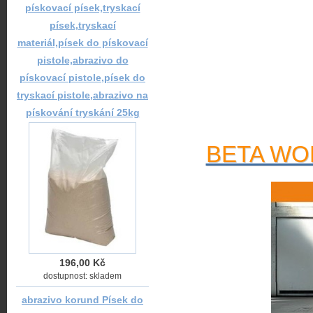
pískovací písek,tryskací
písek,tryskací
materiál,písek do pískovací
pistole,abrazivo do
pískovací pistole,písek do
tryskací pistole,abrazivo na
pískování tryskání 25kg
BETA WOR
196,00 Kč
dostupnost: skladem
abrazivo korund Písek do