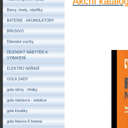
Akční katalo
Barvy‚ tmely‚ nástřiky
BATERIE - AKUMULÁTORY
BRUSIVO
Dílenské vozíky
DÍLENSKÝ NÁBYTEK A
VYBAVENÍ
ELEKTRO NÁŘADÍ
GOLA SADY
gola ráčny - trháky
gola nástavce - redukce
gola kloubky
gola hlavice 6 hranná