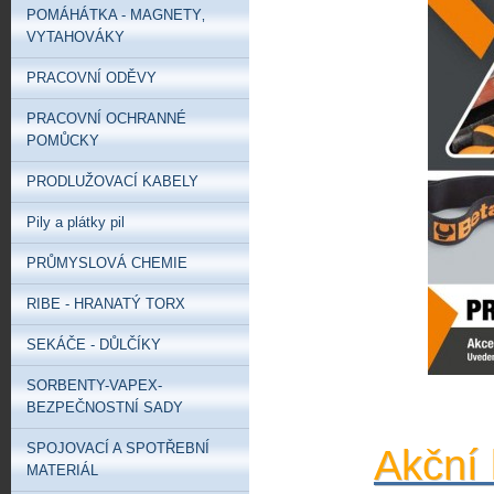
POMÁHÁTKA - MAGNETY‚
VYTAHOVÁKY
PRACOVNÍ ODĚVY
PRACOVNÍ OCHRANNÉ
POMŮCKY
PRODLUŽOVACÍ KABELY
Pily a plátky pil
PRŮMYSLOVÁ CHEMIE
RIBE - HRANATÝ TORX
SEKÁČE - DŮLČÍKY
SORBENTY-VAPEX-
BEZPEČNOSTNÍ SADY
SPOJOVACÍ A SPOTŘEBNÍ
Akční 
MATERIÁL