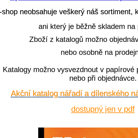
-shop neobsahuje veškerý náš sortiment, 
ani který je běžně skladem na 
Zboží z katalogů možno objedná
nebo osobně na prodej
Katalogy možno vysvezdnout v papírové 
nebo při objednávce.
Akční katalog nářadí a dílenského n
dostupný jen v pdf