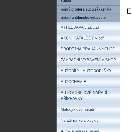
e-mail
E
přímý prodej z aut u zákazníka
nářadí a dílenské vybavení
VYHLEDÁVAČ ZBOŽÍ
AKČNÍ KATALOGY v pdf
PRODEJNA PRAHA - VÝCHOD
ZAHRADNÍ VYBAVENÍ e-SHOP
AUTODÍLY - AUTODOPLŇKY
AUTOCHEMIE
AUTOMOBILOVÉ NÁŘADÍ-
PŘÍPRAVKY
Motocyklové nářadí
Nářadí na kola bicykly
Autoklempířské nářadí