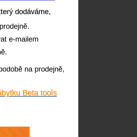
který dodáváme,
prodejně.
vat e-mailem
ně.
podobě na prodejně,
ábytku Beta tools