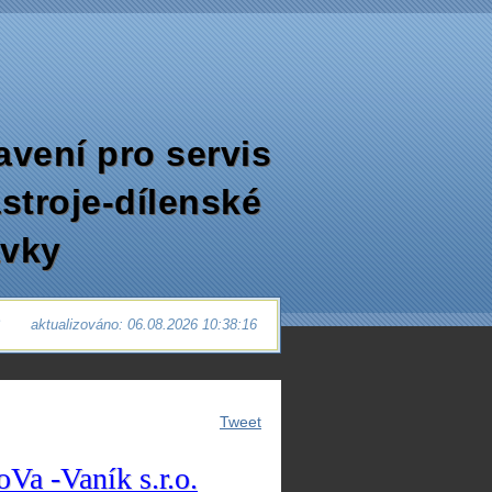
avení pro servis
ástroje-dílenské
avky
6
aktualizováno: 06.08.2026 10:38:16
Tweet
oVa -Vaník
s.r.o.