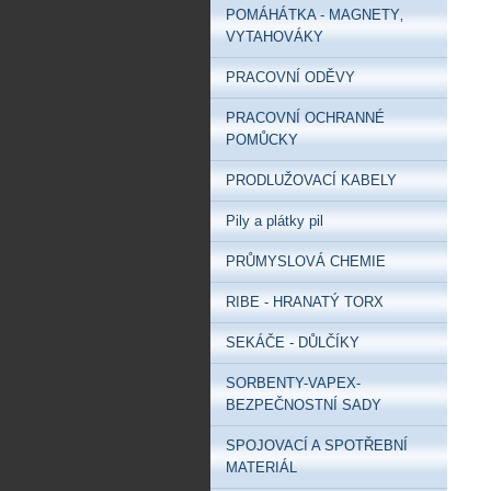
POMÁHÁTKA - MAGNETY‚
VYTAHOVÁKY
PRACOVNÍ ODĚVY
PRACOVNÍ OCHRANNÉ
POMŮCKY
PRODLUŽOVACÍ KABELY
Pily a plátky pil
PRŮMYSLOVÁ CHEMIE
RIBE - HRANATÝ TORX
SEKÁČE - DŮLČÍKY
SORBENTY-VAPEX-
BEZPEČNOSTNÍ SADY
SPOJOVACÍ A SPOTŘEBNÍ
MATERIÁL