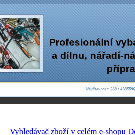
Profesionální vyb
a dílnu‚ nářadí-n
přípr
Návštěvnost:
268 / 438558
Vyhledávač zboží v celém e-shopu D