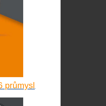
6 průmysl