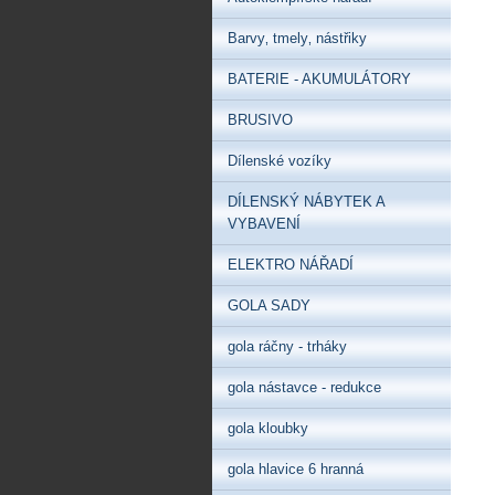
Barvy‚ tmely‚ nástřiky
BATERIE - AKUMULÁTORY
BRUSIVO
Dílenské vozíky
DÍLENSKÝ NÁBYTEK A
VYBAVENÍ
ELEKTRO NÁŘADÍ
GOLA SADY
gola ráčny - trháky
gola nástavce - redukce
gola kloubky
gola hlavice 6 hranná