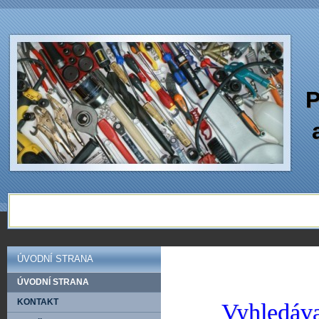
P
ÚVODNÍ STRANA
ÚVODNÍ STRANA
KONTAKT
Vyhledáva