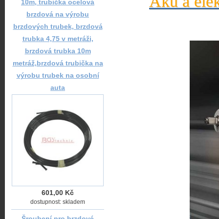
Aku a elek
10m, trubička ocelová
brzdová na výrobu
brzdových trubek, brzdová
trubka 4,75 v metráži,
brzdová trubka 10m
metráž,brzdová trubička na
výrobu trubek na osobní
auta
601,00 Kč
dostupnost: skladem
Šroubení pro brzdové