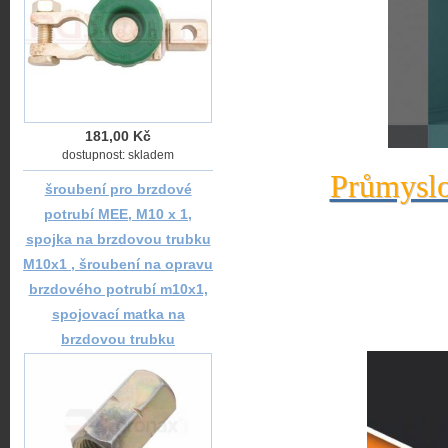
181,00 Kč
dostupnost: skladem
Průmyslo
šroubení pro brzdové
potrubí MEE, M10 x 1,
spojka na brzdovou trubku
M10x1 , šroubení na opravu
brzdového potrubí m10x1,
spojovací matka na
brzdovou trubku