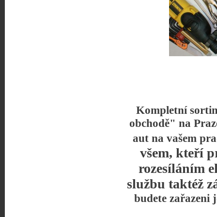
Kompletní sorti
obchodě" na Praz
aut na vašem pra
všem, kteří p
rozesíláním e
službu taktéž z
budete zařazeni 