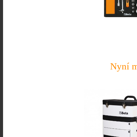
Nyní m