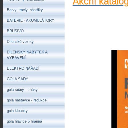
Akční katalo
Barvy‚ tmely‚ nástřiky
BATERIE - AKUMULÁTORY
BRUSIVO
Dílenské vozíky
DÍLENSKÝ NÁBYTEK A
VYBAVENÍ
ELEKTRO NÁŘADÍ
GOLA SADY
gola ráčny - trháky
gola nástavce - redukce
gola kloubky
gola hlavice 6 hranná