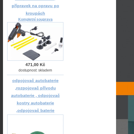
přípravek na opravu po
kroupách
Kompletní souprava
471,00 Kč
dostupnost: skladem
odpojovač autobaterie
,rozpojovač přívodu
autobaterie , odpojovač
kostry autobaterie
,odpojovač baterie