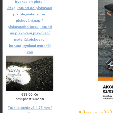
tryskacích pistolí
25kg,korund do pískovací
pistole,materiál pro
pískování,náplň
pískovacího boxu,korund
na pískování,pískovací
materiál,pískovací
korund,tryskací materiál
kov
699,00 Kč
dostupnost: skladem
Trubka brzdová 4.75 mm /