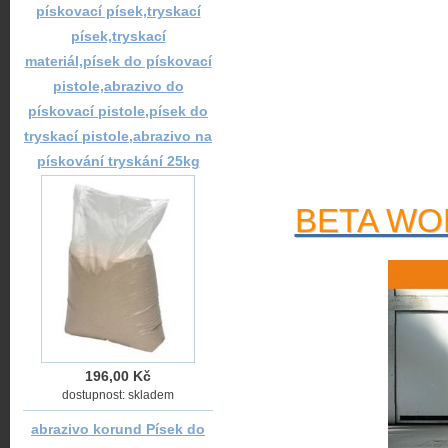
pískovací písek,tryskací
písek,tryskací
materiál,písek do pískovací
pistole,abrazivo do
pískovací pistole,písek do
tryskací pistole,abrazivo na
pískování tryskání 25kg
BETA WOR
196,00 Kč
dostupnost: skladem
abrazivo korund Písek do