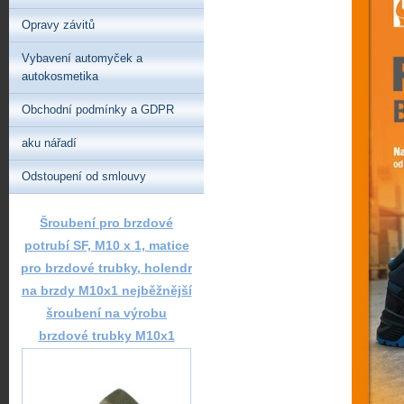
Opravy závitů
Vybavení automyček a
autokosmetika
Obchodní podmínky a GDPR
aku nářadí
Odstoupení od smlouvy
Šroubení pro brzdové
potrubí SF, M10 x 1, matice
pro brzdové trubky, holendr
na brzdy M10x1 nejběžnější
šroubení na výrobu
brzdové trubky M10x1