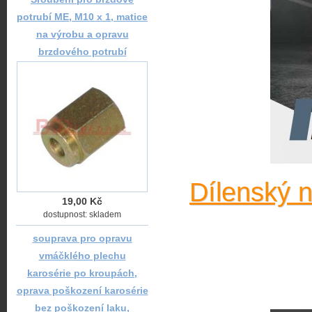
potrubí ME, M10 x 1, matice
na výrobu a opravu
brzdového potrubí
Dílenský 
19,00 Kč
dostupnost: skladem
souprava pro opravu
vmáčklého plechu
karosérie po kroupách,
oprava poškození karosérie
bez poškození laku,