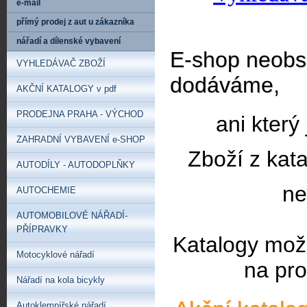
e-mail
přímý prodej z aut u zákazníka
nářadí a dílenské vybavení
E-shop neobsa
VYHLEDÁVAČ ZBOŽÍ
dodáváme,
AKČNÍ KATALOGY v pdf
PRODEJNA PRAHA - VÝCHOD
ani který
ZAHRADNÍ VYBAVENÍ e-SHOP
Zboží z kat
AUTODÍLY - AUTODOPLŇKY
ne
AUTOCHEMIE
AUTOMOBILOVÉ NÁŘADÍ-
PŘÍPRAVKY
Katalogy mož
Motocyklové nářadí
na pro
Nářadí na kola bicykly
Autoklempířské nářadí