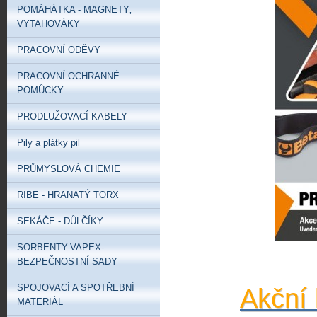
POMÁHÁTKA - MAGNETY‚
VYTAHOVÁKY
PRACOVNÍ ODĚVY
PRACOVNÍ OCHRANNÉ
POMŮCKY
PRODLUŽOVACÍ KABELY
Pily a plátky pil
PRŮMYSLOVÁ CHEMIE
RIBE - HRANATÝ TORX
SEKÁČE - DŮLČÍKY
SORBENTY-VAPEX-
BEZPEČNOSTNÍ SADY
SPOJOVACÍ A SPOTŘEBNÍ
Akční 
MATERIÁL