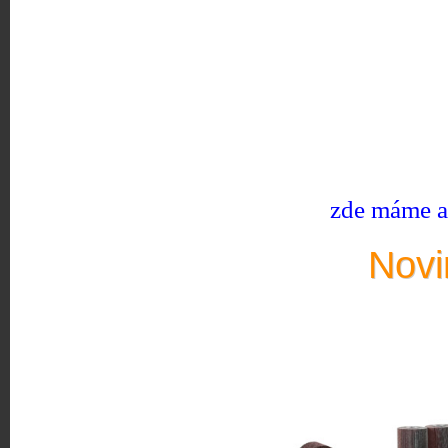
zde máme ak
Novi