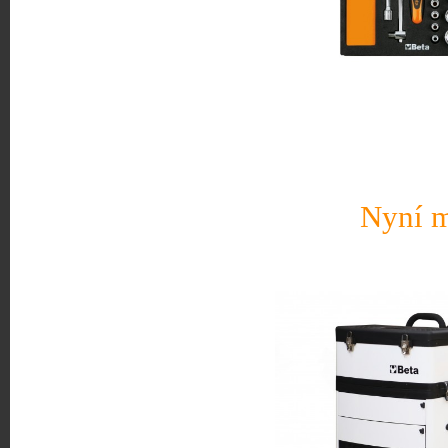
Nyní m