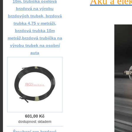
Aku a elek
10m, trubička ocelová
brzdová na výrobu
brzdových trubek, brzdová
trubka 4,75 v metráži,
brzdová trubka 10m
metráž,brzdová trubička na
výrobu trubek na osobní
auta
601,00 Kč
dostupnost: skladem
Šroubení pro brzdové