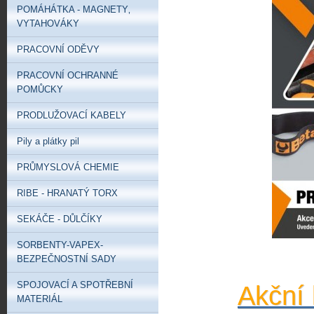
POMÁHÁTKA - MAGNETY‚
VYTAHOVÁKY
PRACOVNÍ ODĚVY
PRACOVNÍ OCHRANNÉ
POMŮCKY
PRODLUŽOVACÍ KABELY
Pily a plátky pil
PRŮMYSLOVÁ CHEMIE
RIBE - HRANATÝ TORX
SEKÁČE - DŮLČÍKY
SORBENTY-VAPEX-
BEZPEČNOSTNÍ SADY
SPOJOVACÍ A SPOTŘEBNÍ
Akční 
MATERIÁL