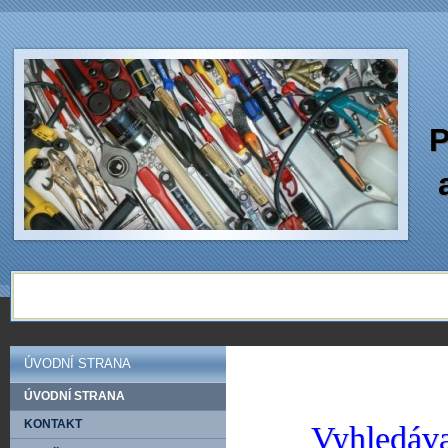
P
ÚVODNÍ STRANA
ÚVODNÍ STRANA
KONTAKT
Vyhledáva