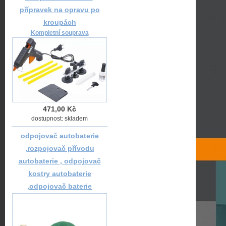
přípravek na opravu po
kroupách
Kompletní souprava
471,00 Kč
dostupnost: skladem
odpojovač autobaterie
,rozpojovač přívodu
autobaterie , odpojovač
kostry autobaterie
,odpojovač baterie