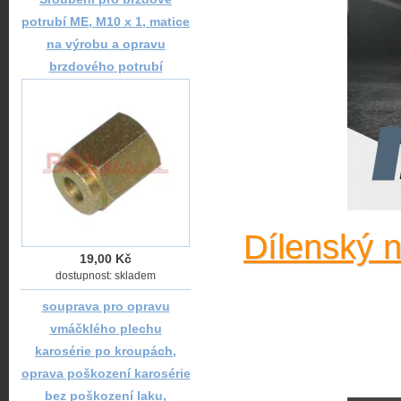
potrubí ME, M10 x 1, matice
na výrobu a opravu
brzdového potrubí
Dílenský 
19,00 Kč
dostupnost: skladem
souprava pro opravu
vmáčklého plechu
karosérie po kroupách,
oprava poškození karosérie
bez poškození laku,