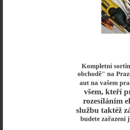
Kompletní sorti
obchodě" na Praz
aut na vašem pra
všem, kteří p
rozesíláním e
službu taktéž z
budete zařazeni 