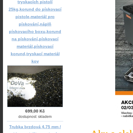
tryskacích pistolí
25kg,korund do pískovací
pistole,materiál pro
pískování,náplň
pískovacího boxu,korund
na pískování,pískovací
materiál,pískovací
korund,tryskací materiál
kov
699,00 Kč
dostupnost: skladem
Trubka brzdová 4.75 mm /