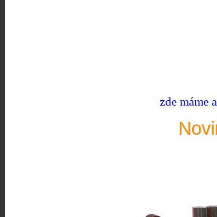
zde máme ak
Novi