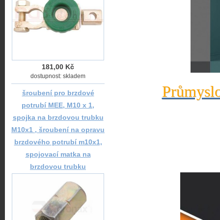
181,00 Kč
dostupnost: skladem
Průmyslo
šroubení pro brzdové
potrubí MEE, M10 x 1,
spojka na brzdovou trubku
M10x1 , šroubení na opravu
brzdového potrubí m10x1,
spojovací matka na
brzdovou trubku