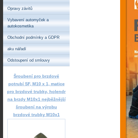
Opravy závitů
Vybavení automyček a
autokosmetika
Obchodní podmínky a GDPR
aku nářadí
Odstoupení od smlouvy
Šroubení pro brzdové
potrubí SF, M10 x 1, matice
pro brzdové trubky, holendr
na brzdy M10x1 nejběžnější
šroubení na výrobu
brzdové trubky M10x1