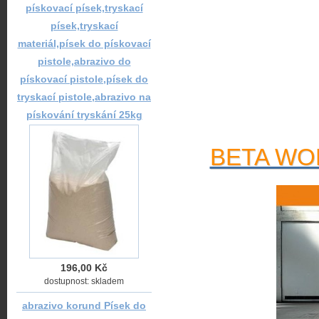
pískovací písek,tryskací
písek,tryskací
materiál,písek do pískovací
pistole,abrazivo do
pískovací pistole,písek do
tryskací pistole,abrazivo na
pískování tryskání 25kg
BETA WOR
196,00 Kč
dostupnost: skladem
abrazivo korund Písek do