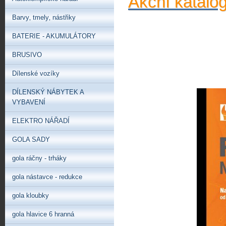
Akční katalo
Barvy‚ tmely‚ nástřiky
BATERIE - AKUMULÁTORY
BRUSIVO
Dílenské vozíky
DÍLENSKÝ NÁBYTEK A
VYBAVENÍ
ELEKTRO NÁŘADÍ
GOLA SADY
gola ráčny - trháky
gola nástavce - redukce
gola kloubky
gola hlavice 6 hranná