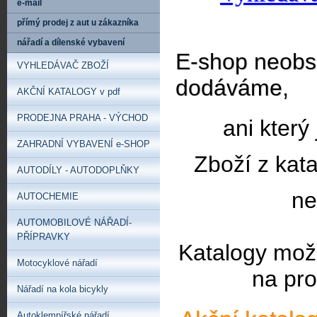
e-mail
přímý prodej z aut u zákazníka
nářadí a dílenské vybavení
E-shop neobsa
VYHLEDÁVAČ ZBOŽÍ
dodáváme,
AKČNÍ KATALOGY v pdf
PRODEJNA PRAHA - VÝCHOD
ani který
ZAHRADNÍ VYBAVENÍ e-SHOP
Zboží z kat
AUTODÍLY - AUTODOPLŇKY
ne
AUTOCHEMIE
AUTOMOBILOVÉ NÁŘADÍ-
PŘÍPRAVKY
Katalogy mož
Motocyklové nářadí
na pro
Nářadí na kola bicykly
Autoklempířské nářadí