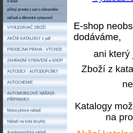
e-mail
přímý prodej z aut u zákazníka
nářadí a dílenské vybavení
E-shop neobsa
VYHLEDÁVAČ ZBOŽÍ
dodáváme,
AKČNÍ KATALOGY v pdf
PRODEJNA PRAHA - VÝCHOD
ani který
ZAHRADNÍ VYBAVENÍ e-SHOP
Zboží z kat
AUTODÍLY - AUTODOPLŇKY
ne
AUTOCHEMIE
AUTOMOBILOVÉ NÁŘADÍ-
PŘÍPRAVKY
Katalogy mož
Motocyklové nářadí
na pro
Nářadí na kola bicykly
Autoklempířské nářadí