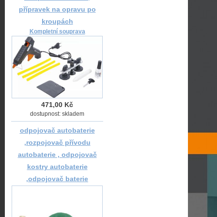
přípravek na opravu po
kroupách
Kompletní souprava
471,00 Kč
dostupnost: skladem
odpojovač autobaterie
,rozpojovač přívodu
autobaterie , odpojovač
kostry autobaterie
,odpojovač baterie