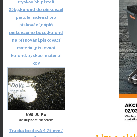
tryskacích pistolí
25kg,korund do pískovací
pistole,materiál pro
pískování,náplň
pískovacího boxu,korund
na pískování,pískovací
materiál,pískovací
korund,tryskací materiál
kov
699,00 Kč
dostupnost: skladem
Trubka brzdová 4.75 mm /