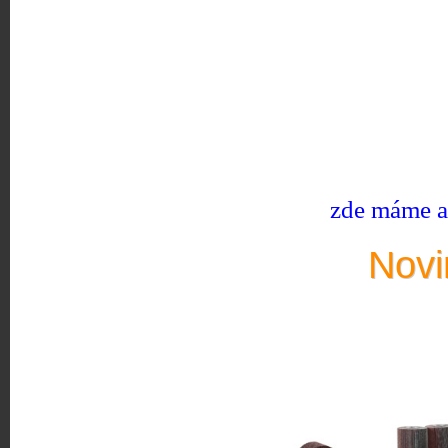
zde máme ak
Novi