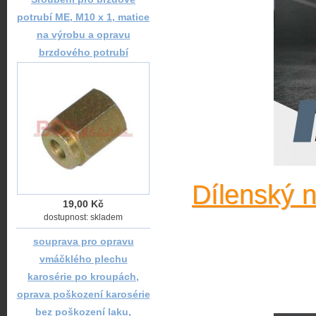
potrubí ME, M10 x 1, matice
na výrobu a opravu
brzdového potrubí
Dílenský 
19,00 Kč
dostupnost: skladem
souprava pro opravu
vmáčklého plechu
karosérie po kroupách,
oprava poškození karosérie
bez poškození laku,