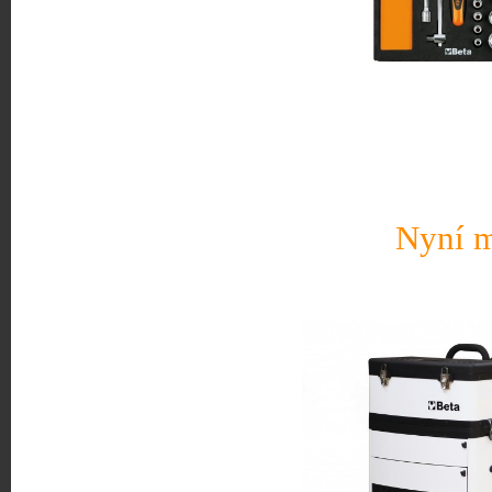
Nyní m