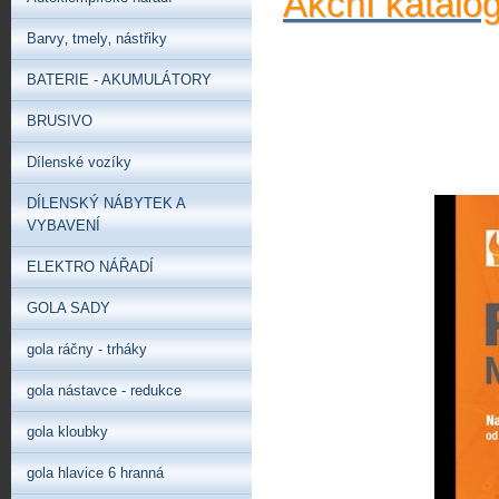
Akční katalo
Barvy‚ tmely‚ nástřiky
BATERIE - AKUMULÁTORY
BRUSIVO
Dílenské vozíky
DÍLENSKÝ NÁBYTEK A
VYBAVENÍ
ELEKTRO NÁŘADÍ
GOLA SADY
gola ráčny - trháky
gola nástavce - redukce
gola kloubky
gola hlavice 6 hranná