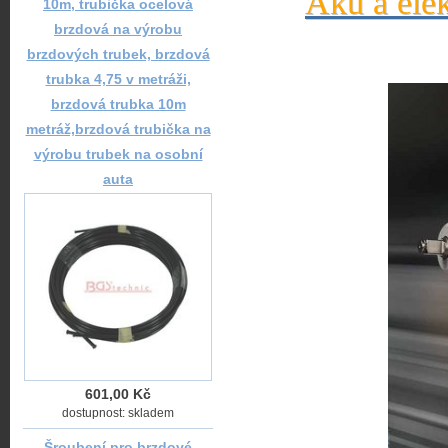
Aku a elek
10m, trubička ocelová
brzdová na výrobu
brzdových trubek, brzdová
trubka 4,75 v metráži,
brzdová trubka 10m
metráž,brzdová trubička na
výrobu trubek na osobní
auta
601,00 Kč
dostupnost: skladem
Šroubení pro brzdové