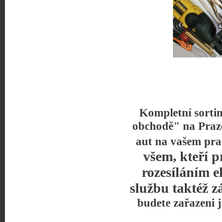
Kompletní sorti
obchodě" na Praz
aut na vašem pra
všem, kteří p
rozesíláním e
službu taktéž z
budete zařazeni 