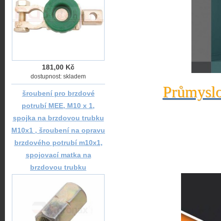
181,00 Kč
dostupnost: skladem
Průmyslo
šroubení pro brzdové
potrubí MEE, M10 x 1,
spojka na brzdovou trubku
M10x1 , šroubení na opravu
brzdového potrubí m10x1,
spojovací matka na
brzdovou trubku