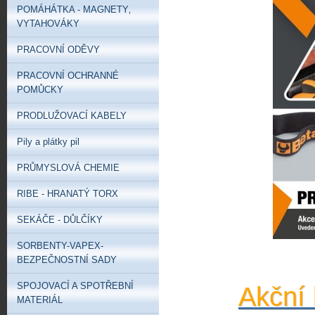
POMÁHÁTKA - MAGNETY‚
VYTAHOVÁKY
PRACOVNÍ ODĚVY
PRACOVNÍ OCHRANNÉ
POMŮCKY
PRODLUŽOVACÍ KABELY
Pily a plátky pil
PRŮMYSLOVÁ CHEMIE
RIBE - HRANATÝ TORX
SEKÁČE - DŮLČÍKY
SORBENTY-VAPEX-
BEZPEČNOSTNÍ SADY
SPOJOVACÍ A SPOTŘEBNÍ
Akční 
MATERIÁL