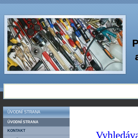
P
ÚVODNÍ STRANA
ÚVODNÍ STRANA
KONTAKT
Vyhledáva