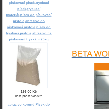
pískovací písek,tryskací
písek,tryskací
materiál,písek do pískovací
pistole,abrazivo do
pískovací pistole,písek do
tryskací pistole,abrazivo na
pískování tryskání 25kg
BETA WOR
196,00 Kč
dostupnost: skladem
abrazivo korund Písek do