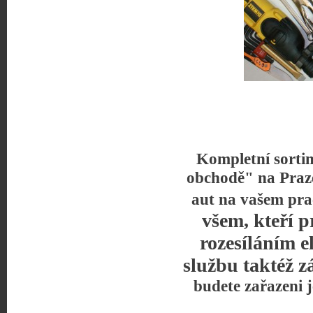
Kompletní sorti
obchodě" na Praz
aut na vašem pra
všem, kteří p
rozesíláním e
službu taktéž z
budete zařazeni 