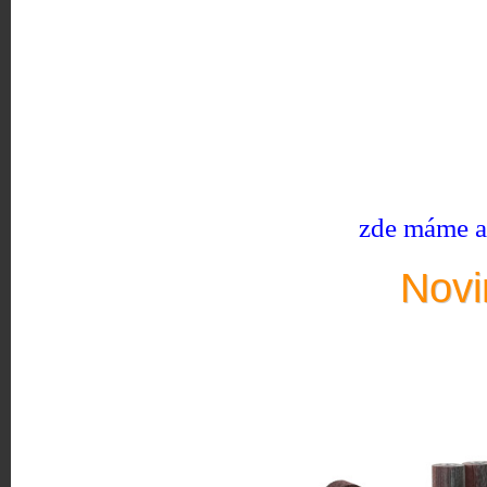
zde máme ak
Novi