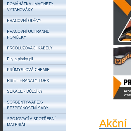
POMÁHÁTKA - MAGNETY‚
VYTAHOVÁKY
PRACOVNÍ ODĚVY
PRACOVNÍ OCHRANNÉ
POMŮCKY
PRODLUŽOVACÍ KABELY
Pily a plátky pil
PRŮMYSLOVÁ CHEMIE
RIBE - HRANATÝ TORX
SEKÁČE - DŮLČÍKY
SORBENTY-VAPEX-
BEZPEČNOSTNÍ SADY
SPOJOVACÍ A SPOTŘEBNÍ
Akční 
MATERIÁL