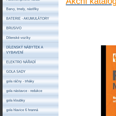
Akční katalo
Barvy‚ tmely‚ nástřiky
BATERIE - AKUMULÁTORY
BRUSIVO
Dílenské vozíky
DÍLENSKÝ NÁBYTEK A
VYBAVENÍ
ELEKTRO NÁŘADÍ
GOLA SADY
gola ráčny - trháky
gola nástavce - redukce
gola kloubky
gola hlavice 6 hranná