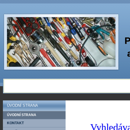
P
ÚVODNÍ STRANA
ÚVODNÍ STRANA
KONTAKT
Vyhledáva