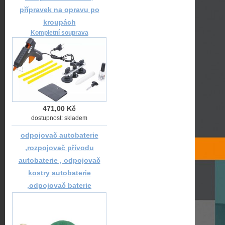
přípravek na opravu po
kroupách
Kompletní souprava
471,00 Kč
dostupnost: skladem
odpojovač autobaterie
,rozpojovač přívodu
autobaterie , odpojovač
kostry autobaterie
,odpojovač baterie