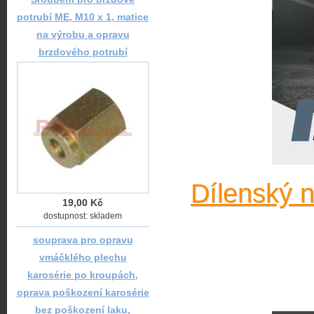
potrubí ME, M10 x 1, matice
na výrobu a opravu
brzdového potrubí
Dílenský 
19,00 Kč
dostupnost: skladem
souprava pro opravu
vmáčklého plechu
karosérie po kroupách,
oprava poškození karosérie
bez poškození laku,