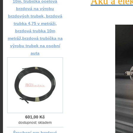
Aku a elek
10m, trubička ocelová
brzdová na výrobu
brzdových trubek, brzdová
trubka 4,75 v metráži,
brzdová trubka 10m
metráž,brzdová trubička na
výrobu trubek na osobní
auta
601,00 Kč
dostupnost: skladem
Šroubení pro brzdové