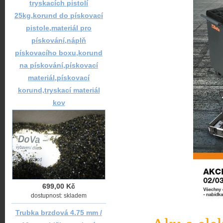
tryskacích pistolí
25kg,korund do pískovací
pistole,materiál pro
pískování,náplň
pískovacího boxu,korund
na pískování,pískovací
materiál,pískovací
korund,tryskací materiál
kov
699,00 Kč
dostupnost: skladem
Trubka brzdová 4.75 mm /