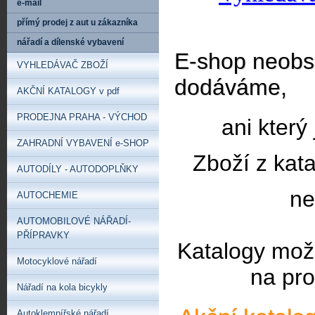
e-mail
přímý prodej z aut u zákazníka
nářadí a dílenské vybavení
E-shop neobsa
VYHLEDÁVAČ ZBOŽÍ
dodáváme,
AKČNÍ KATALOGY v pdf
PRODEJNA PRAHA - VÝCHOD
ani který
ZAHRADNÍ VYBAVENÍ e-SHOP
Zboží z kat
AUTODÍLY - AUTODOPLŇKY
ne
AUTOCHEMIE
AUTOMOBILOVÉ NÁŘADÍ-
PŘÍPRAVKY
Katalogy mož
Motocyklové nářadí
na pro
Nářadí na kola bicykly
Autoklempířské nářadí