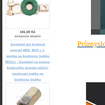
181,00 Kč
dostupnost: skladem
Průmyslo
šroubení pro brzdové
potrubí MEE, M10 x 1,
spojka na brzdovou trubku
M10x1 , šroubení na opravu
brzdového potrubí m10x1,
spojovací matka na
brzdovou trubku