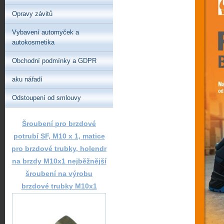
Opravy závitů
Vybavení automyček a
autokosmetika
Obchodní podmínky a GDPR
aku nářadí
Odstoupení od smlouvy
Šroubení pro brzdové
potrubí SF, M10 x 1, matice
pro brzdové trubky, holendr
na brzdy M10x1 nejběžnější
šroubení na výrobu
brzdové trubky M10x1