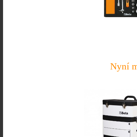
Nyní m