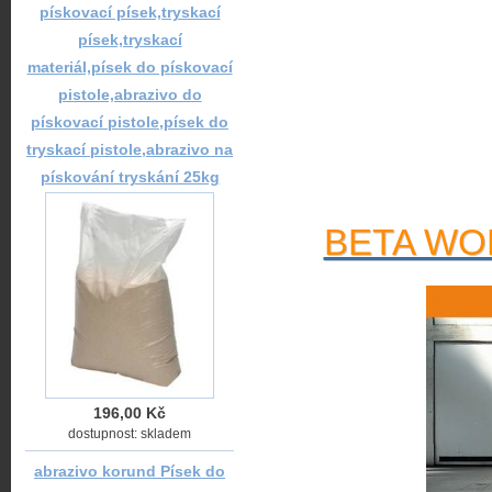
pískovací písek,tryskací
písek,tryskací
materiál,písek do pískovací
pistole,abrazivo do
pískovací pistole,písek do
tryskací pistole,abrazivo na
pískování tryskání 25kg
BETA WOR
196,00 Kč
dostupnost: skladem
abrazivo korund Písek do