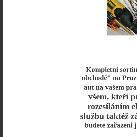
Kompletní sorti
obchodě" na Praz
aut na vašem pra
všem, kteří p
rozesíláním e
službu taktéž z
budete zařazeni 