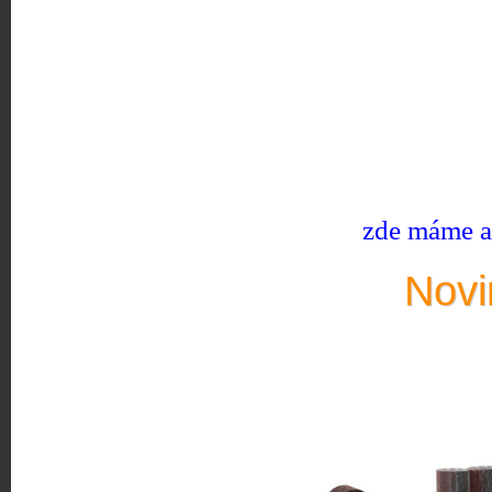
zde máme ak
Novi