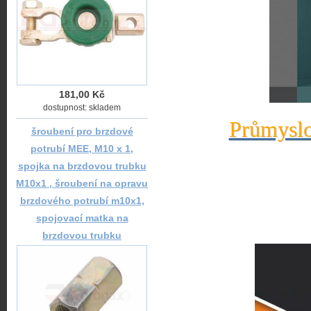
181,00 Kč
dostupnost: skladem
Průmyslo
šroubení pro brzdové
potrubí MEE, M10 x 1,
spojka na brzdovou trubku
M10x1 , šroubení na opravu
brzdového potrubí m10x1,
spojovací matka na
brzdovou trubku