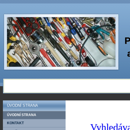
P
ÚVODNÍ STRANA
ÚVODNÍ STRANA
KONTAKT
Vyhledáva