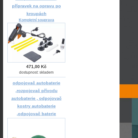
přípravek na opravu po
kroupách
Kompletní souprava
471,00 Kč
dostupnost: skladem
odpojovač autobaterie
,rozpojovač přívodu
autobaterie , odpojovač
kostry autobaterie
,odpojovač baterie