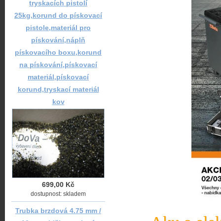
tryskacích pistolí
25kg,korund do pískovací
pistole,materiál pro
pískování,náplň
pískovacího boxu,korund
na pískování,pískovací
materiál,pískovací
korund,tryskací materiál
kov
699,00 Kč
dostupnost: skladem
Trubka brzdová 4.75 mm /