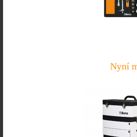
Nyní m