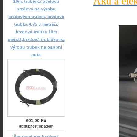
Aku a elek
10m, trubička ocelová
brzdová na výrobu
brzdových trubek, brzdová
trubka 4,75 v metráži,
brzdová trubka 10m
metráž,brzdová trubička na
výrobu trubek na osobní
auta
601,00 Kč
dostupnost: skladem
Šroubení pro brzdové