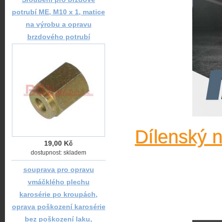
potrubí ME, M10 x 1, matice
na výrobu a opravu
brzdového potrubí
Dílenský 
19,00 Kč
dostupnost: skladem
souprava pro opravu
vmáčklého plechu
karosérie po kroupách,
oprava poškození karosérie
bez poškození laku,