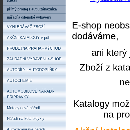
e-mail
přímý prodej z aut u zákazníka
nářadí a dílenské vybavení
E-shop neobsa
VYHLEDÁVAČ ZBOŽÍ
dodáváme,
AKČNÍ KATALOGY v pdf
PRODEJNA PRAHA - VÝCHOD
ani který
ZAHRADNÍ VYBAVENÍ e-SHOP
Zboží z kat
AUTODÍLY - AUTODOPLŇKY
ne
AUTOCHEMIE
AUTOMOBILOVÉ NÁŘADÍ-
PŘÍPRAVKY
Katalogy mož
Motocyklové nářadí
na pro
Nářadí na kola bicykly
Autoklempířské nářadí