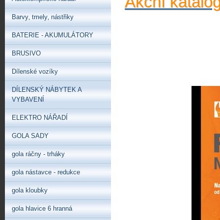
Akční katalo
Barvy‚ tmely‚ nástřiky
BATERIE - AKUMULÁTORY
BRUSIVO
Dílenské vozíky
DÍLENSKÝ NÁBYTEK A
VYBAVENÍ
ELEKTRO NÁŘADÍ
GOLA SADY
gola ráčny - trháky
gola nástavce - redukce
gola kloubky
gola hlavice 6 hranná