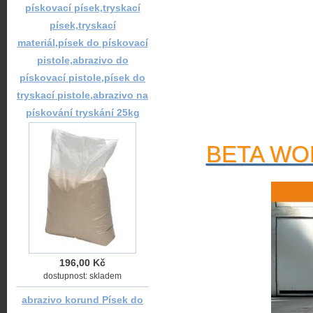
pískovací písek,tryskací
písek,tryskací
materiál,písek do pískovací
pistole,abrazivo do
pískovací pistole,písek do
tryskací pistole,abrazivo na
pískování tryskání 25kg
BETA WOR
196,00 Kč
dostupnost: skladem
abrazivo korund Písek do