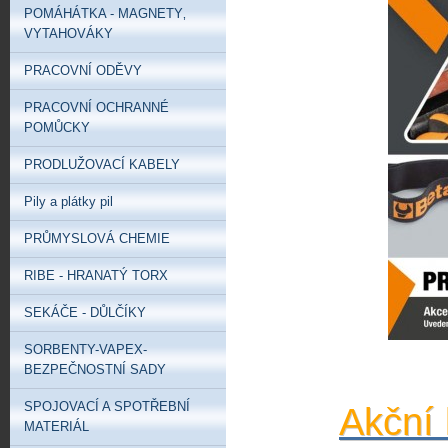
POMÁHÁTKA - MAGNETY‚
VYTAHOVÁKY
PRACOVNÍ ODĚVY
PRACOVNÍ OCHRANNÉ
POMŮCKY
PRODLUŽOVACÍ KABELY
Pily a plátky pil
PRŮMYSLOVÁ CHEMIE
RIBE - HRANATÝ TORX
SEKÁČE - DŮLČÍKY
SORBENTY-VAPEX-
BEZPEČNOSTNÍ SADY
SPOJOVACÍ A SPOTŘEBNÍ
Akční 
MATERIÁL