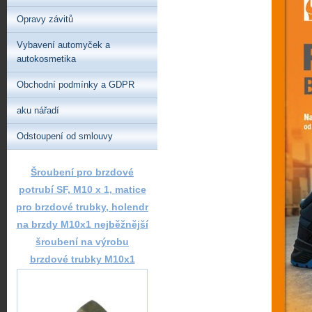
Opravy závitů
Vybavení automyček a
autokosmetika
Obchodní podmínky a GDPR
aku nářadí
Odstoupení od smlouvy
Šroubení pro brzdové
potrubí SF, M10 x 1, matice
pro brzdové trubky, holendr
na brzdy M10x1 nejběžnější
šroubení na výrobu
brzdové trubky M10x1