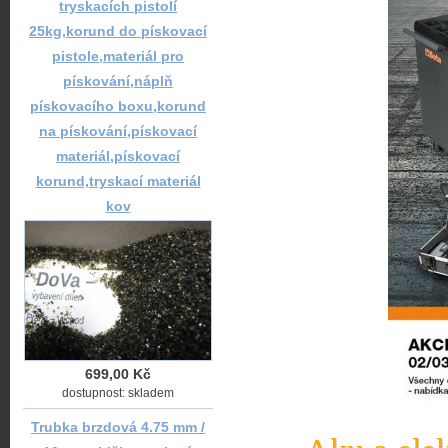
tryskacích pistolí
25kg,korund do pískovací
pistole,materiál pro
pískování,náplň
pískovacího boxu,korund
na pískování,pískovací
materiál,pískovací
korund,tryskací materiál
kov
699,00 Kč
dostupnost: skladem
Trubka brzdová 4.75 mm /