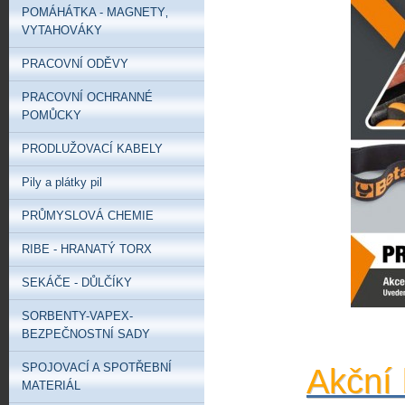
POMÁHÁTKA - MAGNETY‚
VYTAHOVÁKY
PRACOVNÍ ODĚVY
PRACOVNÍ OCHRANNÉ
POMŮCKY
PRODLUŽOVACÍ KABELY
Pily a plátky pil
PRŮMYSLOVÁ CHEMIE
RIBE - HRANATÝ TORX
SEKÁČE - DŮLČÍKY
SORBENTY-VAPEX-
BEZPEČNOSTNÍ SADY
SPOJOVACÍ A SPOTŘEBNÍ
Akční 
MATERIÁL