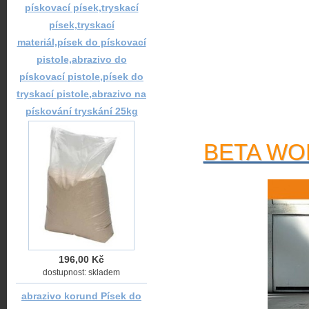
pískovací písek,tryskací
písek,tryskací
materiál,písek do pískovací
pistole,abrazivo do
pískovací pistole,písek do
tryskací pistole,abrazivo na
pískování tryskání 25kg
BETA WOR
196,00 Kč
dostupnost: skladem
abrazivo korund Písek do