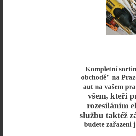
Kompletní sorti
obchodě" na Praz
aut na vašem pra
všem, kteří p
rozesíláním e
službu taktéž z
budete zařazeni 