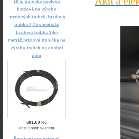
Aku a elek
10m, trubička ocelová
brzdová na výrobu
brzdových trubek, brzdová
trubka 4,75 v metráži,
brzdová trubka 10m
metráž,brzdová trubička na
výrobu trubek na osobní
auta
601,00 Kč
dostupnost: skladem
Šroubení pro brzdové