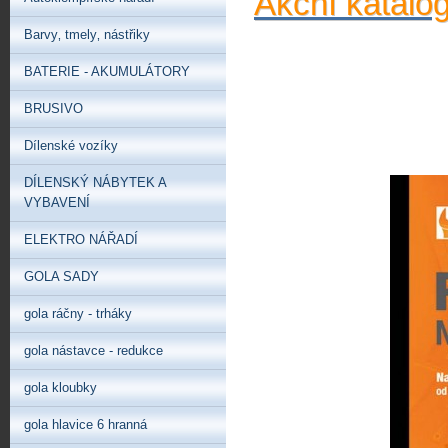
Akční katalo
Barvy‚ tmely‚ nástřiky
BATERIE - AKUMULÁTORY
BRUSIVO
Dílenské vozíky
DÍLENSKÝ NÁBYTEK A
VYBAVENÍ
ELEKTRO NÁŘADÍ
GOLA SADY
gola ráčny - trháky
gola nástavce - redukce
gola kloubky
gola hlavice 6 hranná