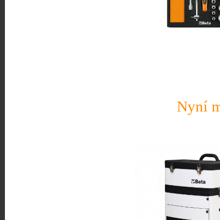
Nyní m