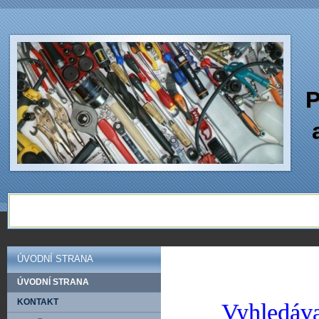
P
ÚVODNÍ STRANA
ÚVODNÍ STRANA
KONTAKT
Vyhledáva