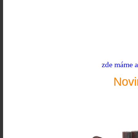
zde máme ak
Novi