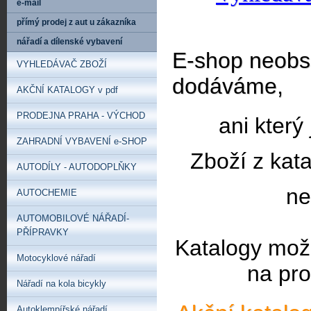
e-mail
přímý prodej z aut u zákazníka
nářadí a dílenské vybavení
E-shop neobsa
VYHLEDÁVAČ ZBOŽÍ
dodáváme,
AKČNÍ KATALOGY v pdf
PRODEJNA PRAHA - VÝCHOD
ani který
ZAHRADNÍ VYBAVENÍ e-SHOP
Zboží z kat
AUTODÍLY - AUTODOPLŇKY
ne
AUTOCHEMIE
AUTOMOBILOVÉ NÁŘADÍ-
PŘÍPRAVKY
Katalogy mož
Motocyklové nářadí
na pro
Nářadí na kola bicykly
Autoklempířské nářadí