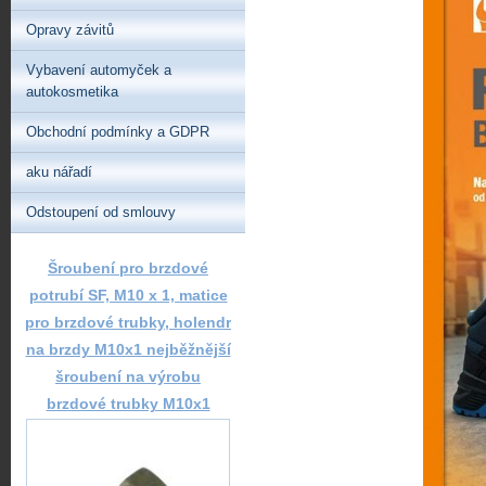
Opravy závitů
Vybavení automyček a
autokosmetika
Obchodní podmínky a GDPR
aku nářadí
Odstoupení od smlouvy
Šroubení pro brzdové
potrubí SF, M10 x 1, matice
pro brzdové trubky, holendr
na brzdy M10x1 nejběžnější
šroubení na výrobu
brzdové trubky M10x1