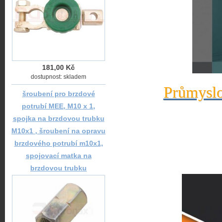
181,00 Kč
dostupnost: skladem
Průmyslo
šroubení pro brzdové
potrubí MEE, M10 x 1,
spojka na brzdovou trubku
M10x1 , šroubení na opravu
brzdového potrubí m10x1,
spojovací matka na
brzdovou trubku