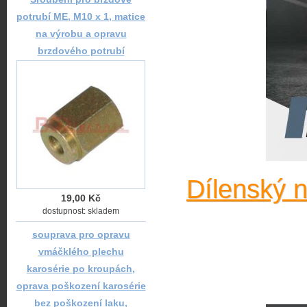
potrubí ME, M10 x 1, matice
na výrobu a opravu
brzdového potrubí
Dílenský 
19,00 Kč
dostupnost: skladem
souprava pro opravu
vmáčklého plechu
karosérie po kroupách,
oprava poškození karosérie
bez poškození laku,