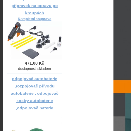
přípravek na opravu po
kroupách
Kompletní souprava
471,00 Kč
dostupnost: skladem
odpojovač autobaterie
,rozpojovač přívodu
autobaterie , odpojovač
kostry autobaterie
,odpojovač baterie