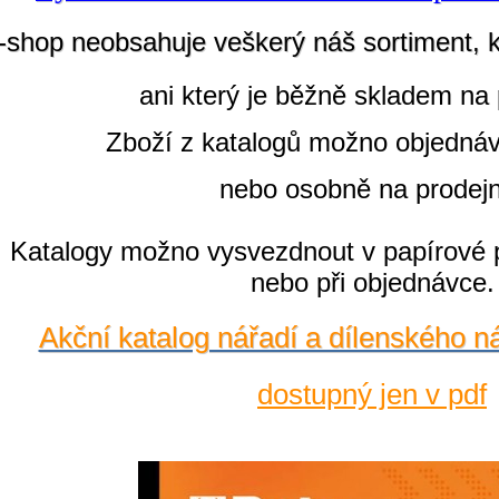
-shop neobsahuje veškerý náš sortiment, 
ani který je běžně skladem na 
Zboží z katalogů možno objedná
nebo osobně na prodej
Katalogy možno vysvezdnout v papírové 
nebo při objednávce.
Akční katalog nářadí a dílenského n
dostupný jen v pdf