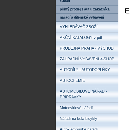
e-mail
E
přímý prodej z aut u zákazníka
nářadí a dílenské vybavení
VYHLEDÁVAČ ZBOŽÍ
AKČNÍ KATALOGY v pdf
PRODEJNA PRAHA - VÝCHOD
ZAHRADNÍ VYBAVENÍ e-SHOP
AUTODÍLY - AUTODOPLŇKY
AUTOCHEMIE
AUTOMOBILOVÉ NÁŘADÍ-
PŘÍPRAVKY
Motocyklové nářadí
Nářadí na kola bicykly
Autoklempířské nářadí