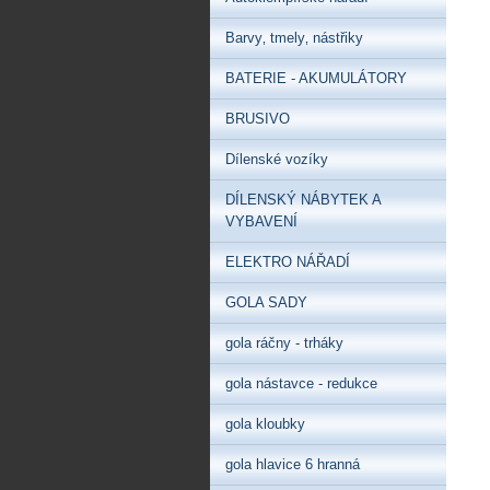
Barvy‚ tmely‚ nástřiky
BATERIE - AKUMULÁTORY
BRUSIVO
Dílenské vozíky
DÍLENSKÝ NÁBYTEK A
VYBAVENÍ
ELEKTRO NÁŘADÍ
GOLA SADY
gola ráčny - trháky
gola nástavce - redukce
gola kloubky
gola hlavice 6 hranná