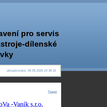
avení pro servis
ástroje-dílenské
avky
0
aktualizováno: 06.08.2026 10:38:16
Tweet
oVa -Vaník
s.r.o.