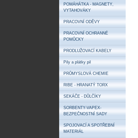
POMÁHÁTKA - MAGNETY‚
VYTAHOVÁKY
PRACOVNÍ ODĚVY
PRACOVNÍ OCHRANNÉ
POMŮCKY
PRODLUŽOVACÍ KABELY
Pily a plátky pil
PRŮMYSLOVÁ CHEMIE
RIBE - HRANATÝ TORX
SEKÁČE - DŮLČÍKY
SORBENTY-VAPEX-
BEZPEČNOSTNÍ SADY
SPOJOVACÍ A SPOTŘEBNÍ
MATERIÁL