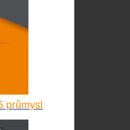
6 průmysl