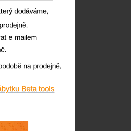
který dodáváme,
prodejně.
vat e-mailem
ně.
podobě na prodejně,
ábytku Beta tools