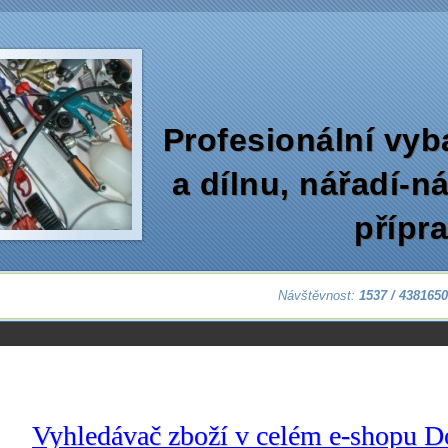
Profesionální vyb
a dílnu‚ nářadí-n
přípr
Návštěvnost:
1537 / 438165
Vyhledávač zboží v celém e-shopu D