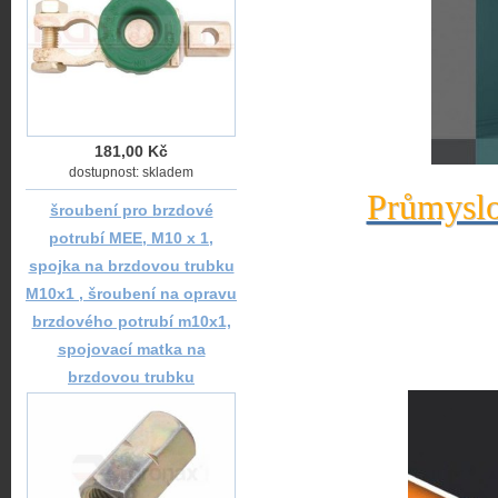
181,00 Kč
dostupnost: skladem
Průmyslo
šroubení pro brzdové
potrubí MEE, M10 x 1,
spojka na brzdovou trubku
M10x1 , šroubení na opravu
brzdového potrubí m10x1,
spojovací matka na
brzdovou trubku