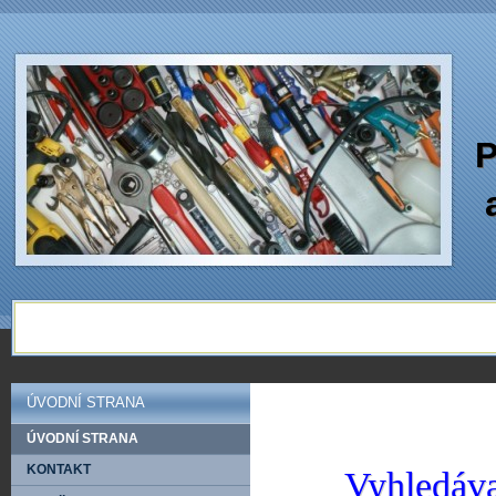
P
ÚVODNÍ STRANA
ÚVODNÍ STRANA
KONTAKT
Vyhledáva