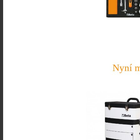
Nyní m