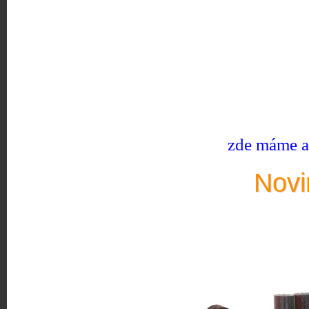
zde máme ak
Novi