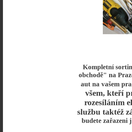
Kompletní sorti
obchodě" na Praz
aut na vašem pra
všem, kteří p
rozesíláním e
službu taktéž z
budete zařazeni 