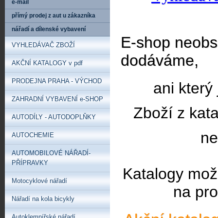
e-mail
přímý prodej z aut u zákazníka
nářadí a dílenské vybavení
E-shop neobsa
VYHLEDÁVAČ ZBOŽÍ
dodáváme,
AKČNÍ KATALOGY v pdf
PRODEJNA PRAHA - VÝCHOD
ani který
ZAHRADNÍ VYBAVENÍ e-SHOP
Zboží z kat
AUTODÍLY - AUTODOPLŇKY
ne
AUTOCHEMIE
AUTOMOBILOVÉ NÁŘADÍ-
PŘÍPRAVKY
Katalogy mož
Motocyklové nářadí
na pro
Nářadí na kola bicykly
Autoklempířské nářadí