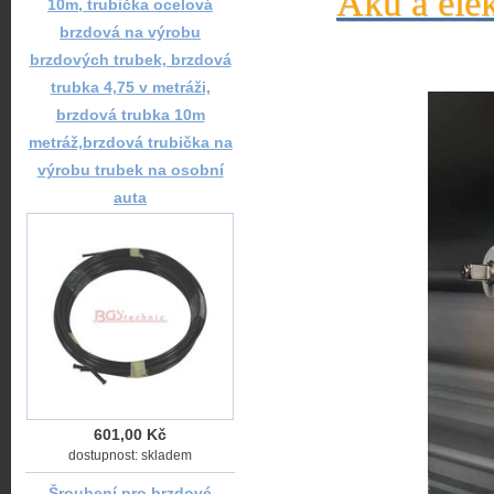
Aku a elek
10m, trubička ocelová
brzdová na výrobu
brzdových trubek, brzdová
trubka 4,75 v metráži,
brzdová trubka 10m
metráž,brzdová trubička na
výrobu trubek na osobní
auta
601,00 Kč
dostupnost: skladem
Šroubení pro brzdové