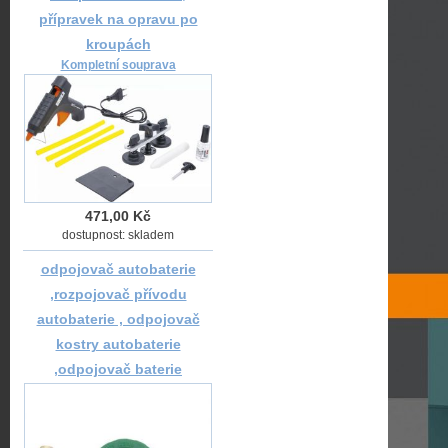
přípravek na opravu po
kroupách
Kompletní souprava
471,00 Kč
dostupnost: skladem
odpojovač autobaterie
,rozpojovač přívodu
autobaterie , odpojovač
kostry autobaterie
,odpojovač baterie