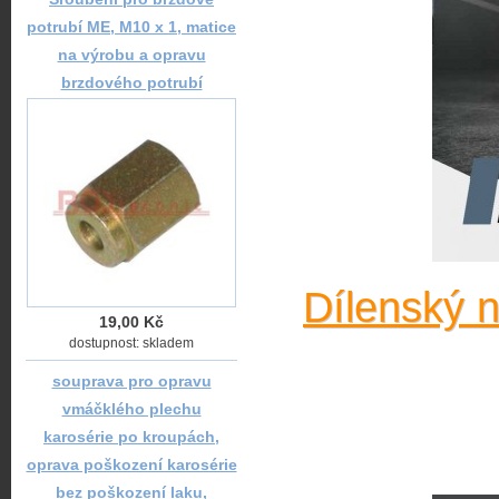
potrubí ME, M10 x 1, matice
na výrobu a opravu
brzdového potrubí
Dílenský 
19,00 Kč
dostupnost: skladem
souprava pro opravu
vmáčklého plechu
karosérie po kroupách,
oprava poškození karosérie
bez poškození laku,