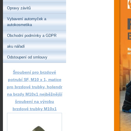
Opravy závitů
Vybavení automyček a
autokosmetika
Obchodní podmínky a GDPR
aku nářadí
Odstoupení od smlouvy
Šroubení pro brzdové
potrubí SF, M10 x 1, matice
pro brzdové trubky, holendr
na brzdy M10x1 nejběžnější
šroubení na výrobu
brzdové trubky M10x1