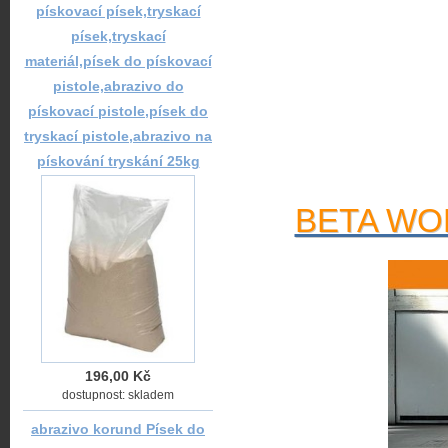
pískovací písek,tryskací
písek,tryskací
materiál,písek do pískovací
pistole,abrazivo do
pískovací pistole,písek do
tryskací pistole,abrazivo na
pískování tryskání 25kg
BETA WOR
196,00 Kč
dostupnost: skladem
abrazivo korund Písek do