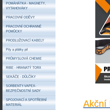
POMÁHÁTKA - MAGNETY‚
VYTAHOVÁKY
PRACOVNÍ ODĚVY
PRACOVNÍ OCHRANNÉ
POMŮCKY
PRODLUŽOVACÍ KABELY
Pily a plátky pil
PRŮMYSLOVÁ CHEMIE
RIBE - HRANATÝ TORX
SEKÁČE - DŮLČÍKY
SORBENTY-VAPEX-
BEZPEČNOSTNÍ SADY
SPOJOVACÍ A SPOTŘEBNÍ
Akční 
MATERIÁL