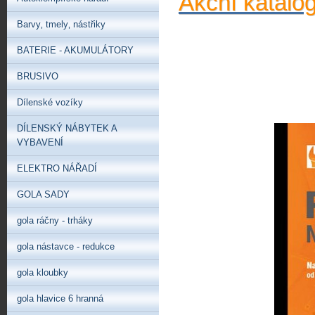
Akční katalo
Barvy‚ tmely‚ nástřiky
BATERIE - AKUMULÁTORY
BRUSIVO
Dílenské vozíky
DÍLENSKÝ NÁBYTEK A
VYBAVENÍ
ELEKTRO NÁŘADÍ
GOLA SADY
gola ráčny - trháky
gola nástavce - redukce
gola kloubky
gola hlavice 6 hranná