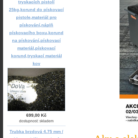
tryskacích pistolí
25kg,korund do pískovací
pistole,materiál pro
pískování,náplň
pískovacího boxu,korund
na pískování,pískovací
materiál,pískovací
korund,tryskací materiál
kov
699,00 Kč
dostupnost: skladem
Trubka brzdová 4.75 mm /