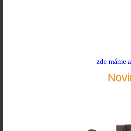
zde máme ak
Novi