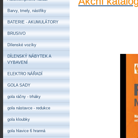
Akční katalo
Barvy‚ tmely‚ nástřiky
BATERIE - AKUMULÁTORY
BRUSIVO
Dílenské vozíky
DÍLENSKÝ NÁBYTEK A
VYBAVENÍ
ELEKTRO NÁŘADÍ
GOLA SADY
gola ráčny - trháky
gola nástavce - redukce
gola kloubky
gola hlavice 6 hranná