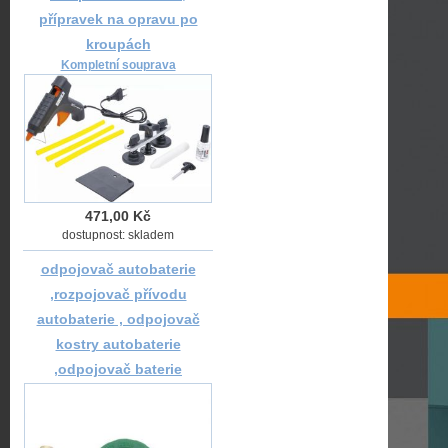
přípravek na opravu po
kroupách
Kompletní souprava
471,00 Kč
dostupnost: skladem
odpojovač autobaterie
,rozpojovač přívodu
autobaterie , odpojovač
kostry autobaterie
,odpojovač baterie