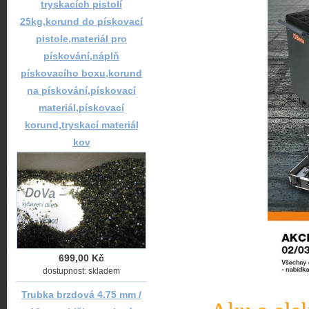
tryskacích pistolí
25kg,korund do pískovací
pistole,materiál pro
pískování,náplň
pískovacího boxu,korund
na pískování,pískovací
materiál,pískovací
korund,tryskací materiál
kov
699,00 Kč
dostupnost: skladem
Trubka brzdová 4.75 mm /