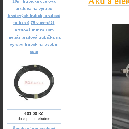
Aku a elek
10m, trubička ocelová
brzdová na výrobu
brzdových trubek, brzdová
trubka 4,75 v metráži,
brzdová trubka 10m
metráž,brzdová trubička na
výrobu trubek na osobní
auta
601,00 Kč
dostupnost: skladem
Šroubení pro brzdové