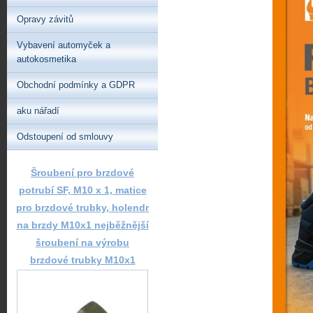
Opravy závitů
Vybavení automyček a
autokosmetika
Obchodní podmínky a GDPR
aku nářadí
Odstoupení od smlouvy
Šroubení pro brzdové
potrubí SF, M10 x 1, matice
pro brzdové trubky, holendr
na brzdy M10x1 nejběžnější
šroubení na výrobu
brzdové trubky M10x1