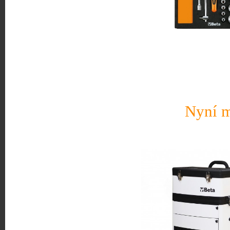
Nyní m