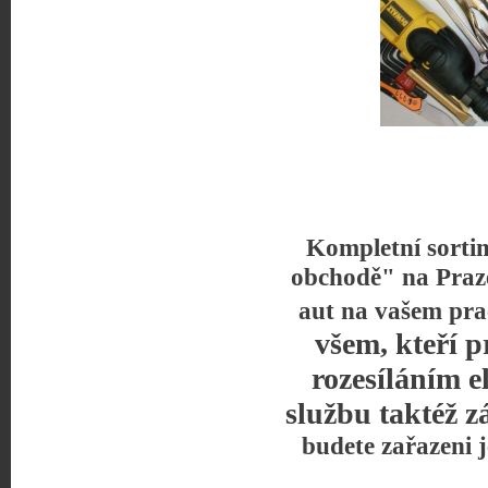
Kompletní sorti
obchodě" na Praz
aut na vašem pra
všem, kteří p
rozesíláním e
službu taktéž z
budete zařazeni 