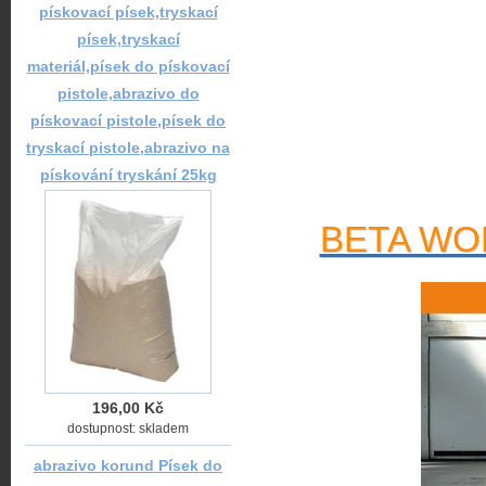
pískovací písek,tryskací
písek,tryskací
materiál,písek do pískovací
pistole,abrazivo do
pískovací pistole,písek do
tryskací pistole,abrazivo na
pískování tryskání 25kg
BETA WOR
196,00 Kč
dostupnost: skladem
abrazivo korund Písek do