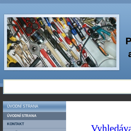
P
ÚVODNÍ STRANA
ÚVODNÍ STRANA
KONTAKT
Vyhledáva