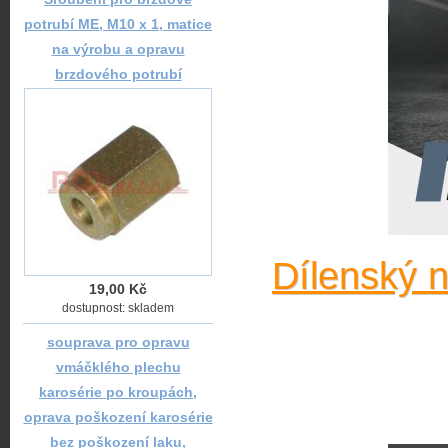
potrubí ME, M10 x 1, matice
na výrobu a opravu
brzdového potrubí
Dílenský 
19,00 Kč
dostupnost: skladem
souprava pro opravu
vmáčklého plechu
karosérie po kroupách,
oprava poškození karosérie
bez poškození laku,