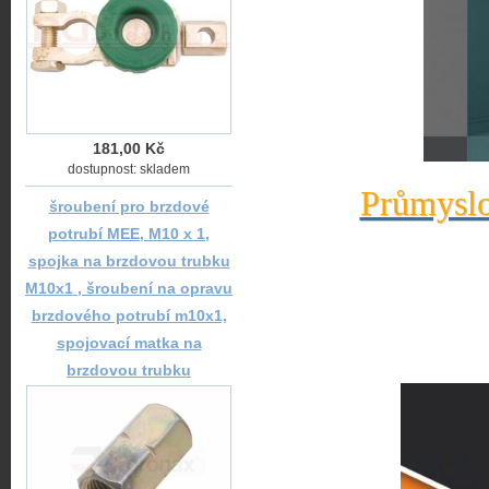
181,00 Kč
dostupnost: skladem
Průmyslo
šroubení pro brzdové
potrubí MEE, M10 x 1,
spojka na brzdovou trubku
M10x1 , šroubení na opravu
brzdového potrubí m10x1,
spojovací matka na
brzdovou trubku