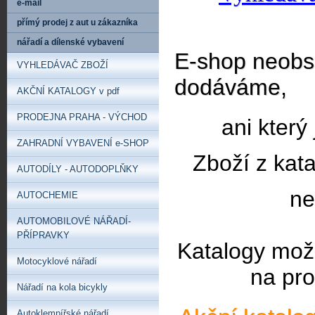
e-mail
přímý prodej z aut u zákazníka
nářadí a dílenské vybavení
E-shop neobsa
VYHLEDÁVAČ ZBOŽÍ
dodáváme,
AKČNÍ KATALOGY v pdf
PRODEJNA PRAHA - VÝCHOD
ani který
ZAHRADNÍ VYBAVENÍ e-SHOP
Zboží z kat
AUTODÍLY - AUTODOPLŇKY
ne
AUTOCHEMIE
AUTOMOBILOVÉ NÁŘADÍ-
PŘÍPRAVKY
Katalogy mož
Motocyklové nářadí
na pro
Nářadí na kola bicykly
Autoklempířské nářadí