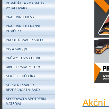
POMÁHÁTKA - MAGNETY‚
VYTAHOVÁKY
PRACOVNÍ ODĚVY
PRACOVNÍ OCHRANNÉ
POMŮCKY
PRODLUŽOVACÍ KABELY
Pily a plátky pil
PRŮMYSLOVÁ CHEMIE
RIBE - HRANATÝ TORX
SEKÁČE - DŮLČÍKY
SORBENTY-VAPEX-
BEZPEČNOSTNÍ SADY
SPOJOVACÍ A SPOTŘEBNÍ
Akční 
MATERIÁL