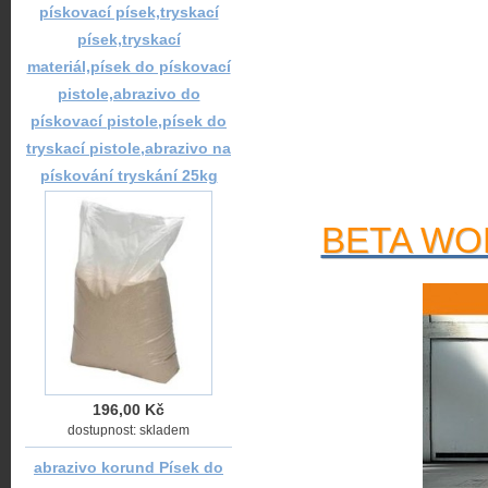
pískovací písek,tryskací
písek,tryskací
materiál,písek do pískovací
pistole,abrazivo do
pískovací pistole,písek do
tryskací pistole,abrazivo na
pískování tryskání 25kg
BETA WOR
196,00 Kč
dostupnost: skladem
abrazivo korund Písek do