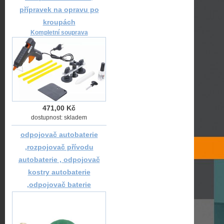
přípravek na opravu po
kroupách
Kompletní souprava
471,00 Kč
dostupnost: skladem
odpojovač autobaterie
,rozpojovač přívodu
autobaterie , odpojovač
kostry autobaterie
,odpojovač baterie