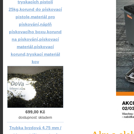
tryskacích pistolí
25kg,korund do pískovací
pistole,materiál pro
pískování,náplň
pískovacího boxu,korund
na pískování,pískovací
materiál,pískovací
korund,tryskací materiál
kov
699,00 Kč
dostupnost: skladem
Trubka brzdová 4.75 mm /