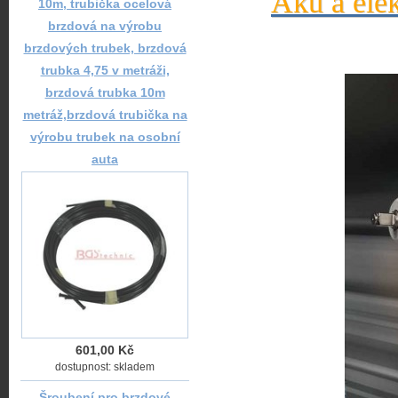
Aku a elek
10m, trubička ocelová
brzdová na výrobu
brzdových trubek, brzdová
trubka 4,75 v metráži,
brzdová trubka 10m
metráž,brzdová trubička na
výrobu trubek na osobní
auta
601,00 Kč
dostupnost: skladem
Šroubení pro brzdové