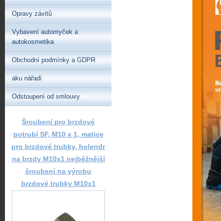
Opravy závitů
Vybavení automyček a
autokosmetika
Obchodní podmínky a GDPR
aku nářadí
Odstoupení od smlouvy
Šroubení pro brzdové
potrubí SF, M10 x 1, matice
pro brzdové trubky, holendr
na brzdy M10x1 nejběžnější
šroubení na výrobu
brzdové trubky M10x1