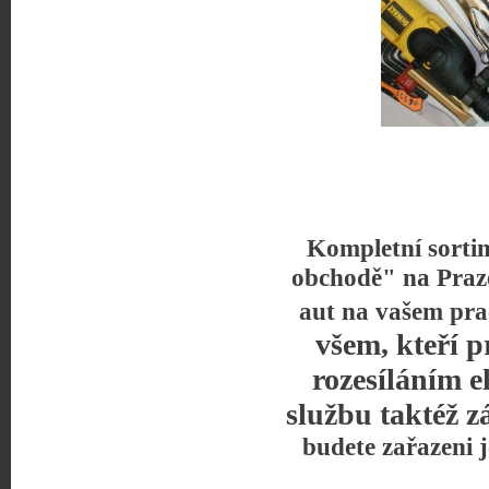
Kompletní sorti
obchodě" na Praz
aut na vašem pra
všem, kteří p
rozesíláním e
službu taktéž z
budete zařazeni 