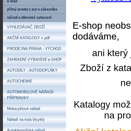
e-mail
přímý prodej z aut u zákazníka
nářadí a dílenské vybavení
E-shop neobsa
VYHLEDÁVAČ ZBOŽÍ
dodáváme,
AKČNÍ KATALOGY v pdf
PRODEJNA PRAHA - VÝCHOD
ani který
ZAHRADNÍ VYBAVENÍ e-SHOP
Zboží z kat
AUTODÍLY - AUTODOPLŇKY
ne
AUTOCHEMIE
AUTOMOBILOVÉ NÁŘADÍ-
PŘÍPRAVKY
Katalogy mož
Motocyklové nářadí
na pro
Nářadí na kola bicykly
Autoklempířské nářadí