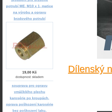
potrubí ME, M10 x 1, matice
na výrobu a opravu
brzdového potrubí
Dílenský 
19,00 Kč
dostupnost: skladem
souprava pro opravu
vmáčklého plechu
karosérie po kroupách,
oprava poškození karosérie
bez poškození laku,