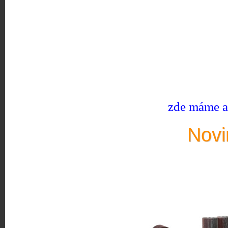
zde máme ak
Novi