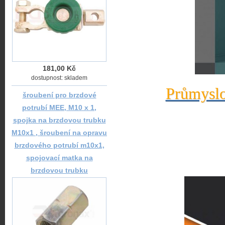
181,00 Kč
dostupnost: skladem
Průmyslo
šroubení pro brzdové
potrubí MEE, M10 x 1,
spojka na brzdovou trubku
M10x1 , šroubení na opravu
brzdového potrubí m10x1,
spojovací matka na
brzdovou trubku