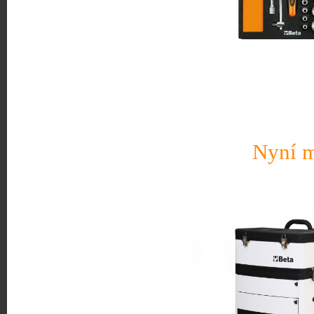
Nyní m