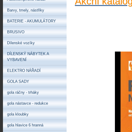
Akční katalo
Barvy‚ tmely‚ nástřiky
BATERIE - AKUMULÁTORY
BRUSIVO
Dílenské vozíky
DÍLENSKÝ NÁBYTEK A
VYBAVENÍ
ELEKTRO NÁŘADÍ
GOLA SADY
gola ráčny - trháky
gola nástavce - redukce
gola kloubky
gola hlavice 6 hranná