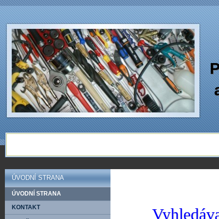
P
ÚVODNÍ STRANA
ÚVODNÍ STRANA
KONTAKT
Vyhledáva