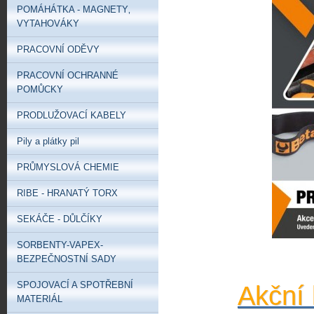
POMÁHÁTKA - MAGNETY‚
VYTAHOVÁKY
PRACOVNÍ ODĚVY
PRACOVNÍ OCHRANNÉ
POMŮCKY
PRODLUŽOVACÍ KABELY
Pily a plátky pil
PRŮMYSLOVÁ CHEMIE
RIBE - HRANATÝ TORX
SEKÁČE - DŮLČÍKY
SORBENTY-VAPEX-
BEZPEČNOSTNÍ SADY
SPOJOVACÍ A SPOTŘEBNÍ
Akční 
MATERIÁL