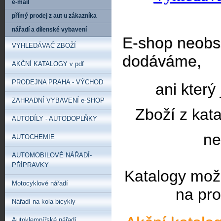
e-mail
přímý prodej z aut u zákazníka
nářadí a dílenské vybavení
E-shop neobsa
VYHLEDÁVAČ ZBOŽÍ
dodáváme,
AKČNÍ KATALOGY v pdf
PRODEJNA PRAHA - VÝCHOD
ani který
ZAHRADNÍ VYBAVENÍ e-SHOP
Zboží z kat
AUTODÍLY - AUTODOPLŇKY
ne
AUTOCHEMIE
AUTOMOBILOVÉ NÁŘADÍ-
PŘÍPRAVKY
Katalogy mož
Motocyklové nářadí
na pro
Nářadí na kola bicykly
Autoklempířské nářadí