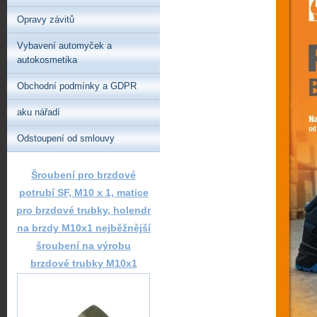
Opravy závitů
Vybavení automyček a
autokosmetika
Obchodní podmínky a GDPR
aku nářadí
Odstoupení od smlouvy
Šroubení pro brzdové
potrubí SF, M10 x 1, matice
pro brzdové trubky, holendr
na brzdy M10x1 nejběžnější
šroubení na výrobu
brzdové trubky M10x1