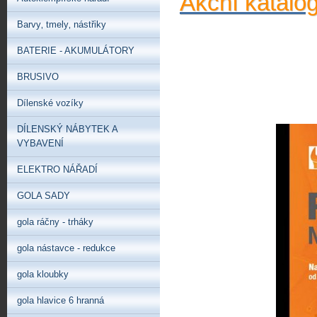
Akční katalo
Barvy‚ tmely‚ nástřiky
BATERIE - AKUMULÁTORY
BRUSIVO
Dílenské vozíky
DÍLENSKÝ NÁBYTEK A
VYBAVENÍ
ELEKTRO NÁŘADÍ
GOLA SADY
gola ráčny - trháky
gola nástavce - redukce
gola kloubky
gola hlavice 6 hranná