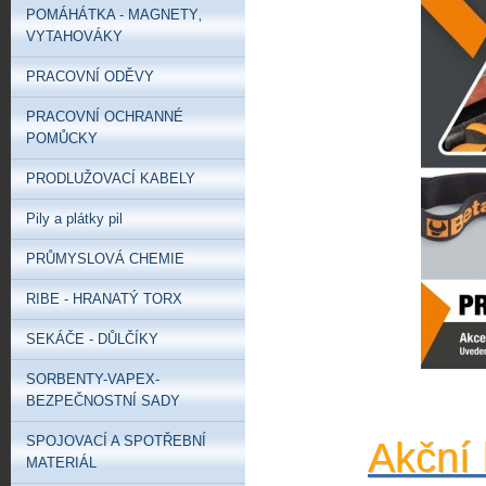
POMÁHÁTKA - MAGNETY‚
VYTAHOVÁKY
PRACOVNÍ ODĚVY
PRACOVNÍ OCHRANNÉ
POMŮCKY
PRODLUŽOVACÍ KABELY
Pily a plátky pil
PRŮMYSLOVÁ CHEMIE
RIBE - HRANATÝ TORX
SEKÁČE - DŮLČÍKY
SORBENTY-VAPEX-
BEZPEČNOSTNÍ SADY
SPOJOVACÍ A SPOTŘEBNÍ
Akční 
MATERIÁL