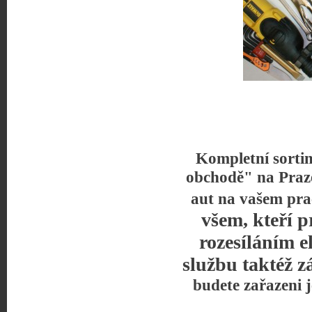
Kompletní sorti
obchodě" na Praz
aut na vašem pra
všem, kteří p
rozesíláním e
službu taktéž z
budete zařazeni 