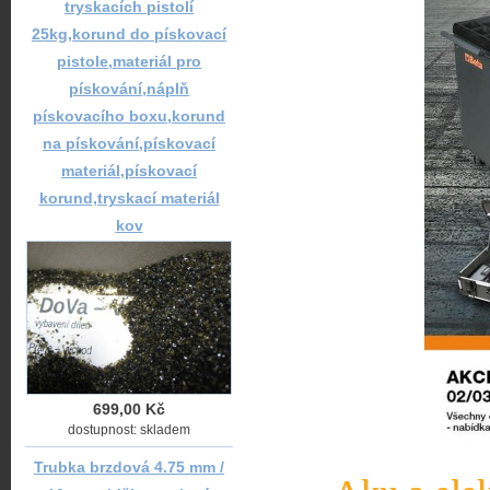
tryskacích pistolí
25kg,korund do pískovací
pistole,materiál pro
pískování,náplň
pískovacího boxu,korund
na pískování,pískovací
materiál,pískovací
korund,tryskací materiál
kov
699,00 Kč
dostupnost: skladem
Trubka brzdová 4.75 mm /