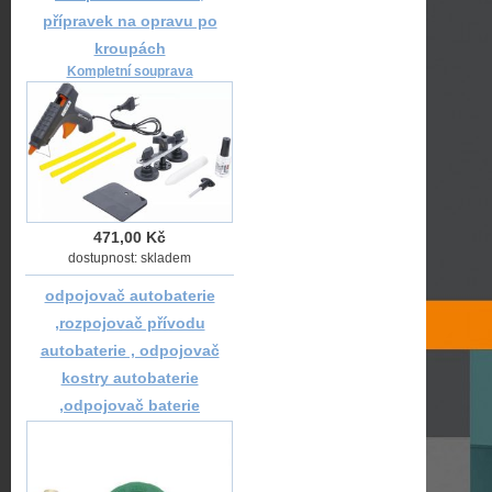
přípravek na opravu po
kroupách
Kompletní souprava
471,00 Kč
dostupnost: skladem
odpojovač autobaterie
,rozpojovač přívodu
autobaterie , odpojovač
kostry autobaterie
,odpojovač baterie