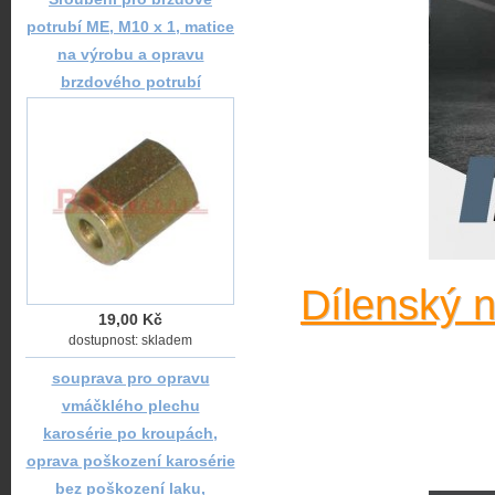
potrubí ME, M10 x 1, matice
na výrobu a opravu
brzdového potrubí
Dílenský 
19,00 Kč
dostupnost: skladem
souprava pro opravu
vmáčklého plechu
karosérie po kroupách,
oprava poškození karosérie
bez poškození laku,