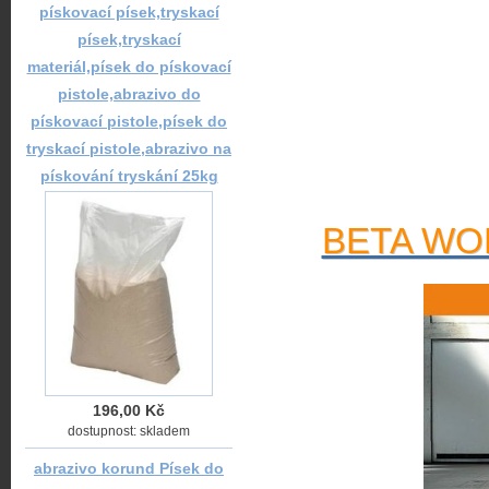
pískovací písek,tryskací
písek,tryskací
materiál,písek do pískovací
pistole,abrazivo do
pískovací pistole,písek do
tryskací pistole,abrazivo na
pískování tryskání 25kg
BETA WOR
196,00 Kč
dostupnost: skladem
abrazivo korund Písek do