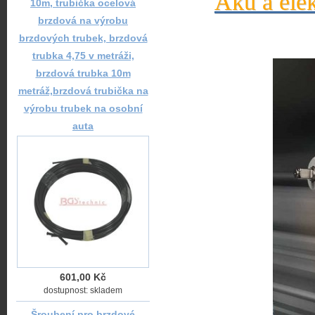
Aku a elek
10m, trubička ocelová
brzdová na výrobu
brzdových trubek, brzdová
trubka 4,75 v metráži,
brzdová trubka 10m
metráž,brzdová trubička na
výrobu trubek na osobní
auta
601,00 Kč
dostupnost: skladem
Šroubení pro brzdové