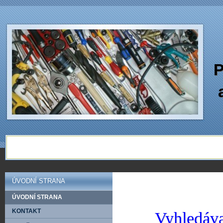
P
ÚVODNÍ STRANA
ÚVODNÍ STRANA
KONTAKT
Vyhledáva