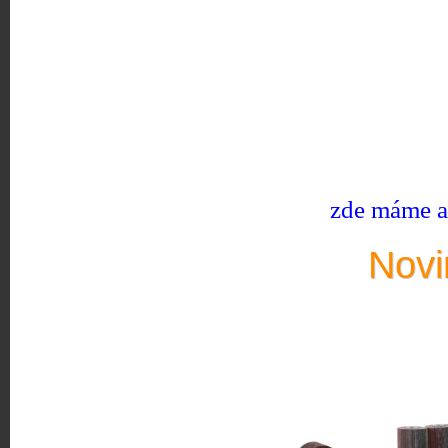
zde máme ak
Novi