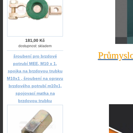
181,00 Kč
dostupnost: skladem
Průmyslo
šroubení pro brzdové
potrubí MEE, M10 x 1,
spojka na brzdovou trubku
M10x1 , šroubení na opravu
brzdového potrubí m10x1,
spojovací matka na
brzdovou trubku