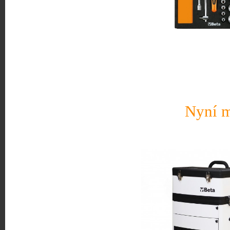
Nyní m