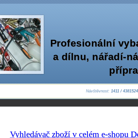
Profesionální vyb
a dílnu‚ nářadí-n
přípr
Návštěvnost:
1411 / 438152
Vyhledávač zboží v celém e-shopu D