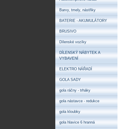
Barvy‚ tmely‚ nástřiky
BATERIE - AKUMULÁTORY
BRUSIVO
Dílenské vozíky
DÍLENSKÝ NÁBYTEK A
VYBAVENÍ
ELEKTRO NÁŘADÍ
GOLA SADY
gola ráčny - trháky
gola nástavce - redukce
gola kloubky
gola hlavice 6 hranná