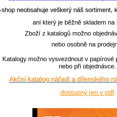
-shop neobsahuje veškerý náš sortiment, 
ani který je běžně skladem na 
Zboží z katalogů možno objedná
nebo osobně na prodej
Katalogy možno vysvezdnout v papírové 
nebo při objednávce.
Akční katalog nářadí a dílenského n
dostupný jen v pdf