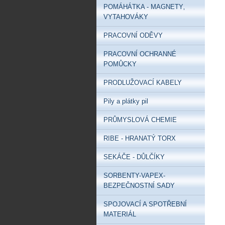
POMÁHÁTKA - MAGNETY‚
VYTAHOVÁKY
PRACOVNÍ ODĚVY
PRACOVNÍ OCHRANNÉ
POMŮCKY
PRODLUŽOVACÍ KABELY
Pily a plátky pil
PRŮMYSLOVÁ CHEMIE
RIBE - HRANATÝ TORX
SEKÁČE - DŮLČÍKY
SORBENTY-VAPEX-
BEZPEČNOSTNÍ SADY
SPOJOVACÍ A SPOTŘEBNÍ
MATERIÁL