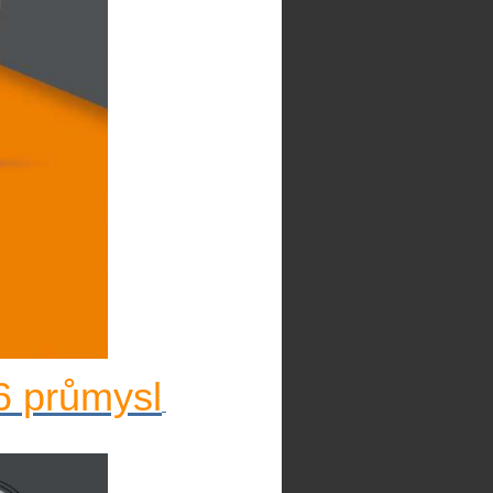
6 průmysl