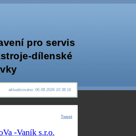
avení pro servis
ástroje-dílenské
avky
4
aktualizováno: 06.08.2026 10:38:16
Tweet
oVa -Vaník
s.r.o.