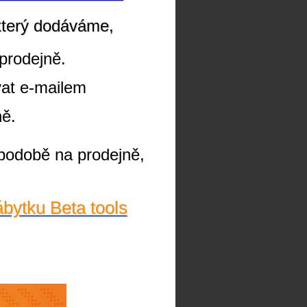
který dodáváme,
prodejně.
vat e-mailem
ně.
podobě na prodejně,
ábytku Beta tools