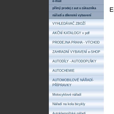
e-mail
E
přímý prodej z aut u zákazníka
nářadí a dílenské vybavení
VYHLEDÁVAČ ZBOŽÍ
AKČNÍ KATALOGY v pdf
PRODEJNA PRAHA - VÝCHOD
ZAHRADNÍ VYBAVENÍ e-SHOP
AUTODÍLY - AUTODOPLŇKY
AUTOCHEMIE
AUTOMOBILOVÉ NÁŘADÍ-
PŘÍPRAVKY
Motocyklové nářadí
Nářadí na kola bicykly
Autoklempířské nářadí