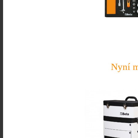
Nyní m