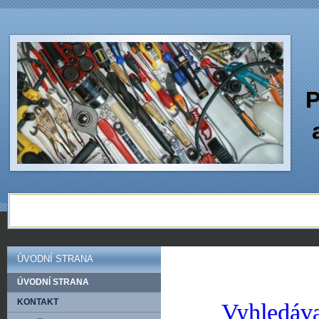
P
ÚVODNÍ STRANA
ÚVODNÍ STRANA
KONTAKT
Vyhledáva