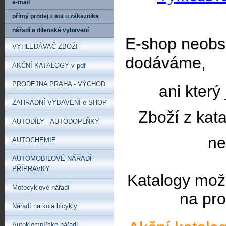
e-mail
přímý prodej z aut u zákazníka
nářadí a dílenské vybavení
E-shop neobsa
VYHLEDÁVAČ ZBOŽÍ
dodáváme,
AKČNÍ KATALOGY v pdf
PRODEJNA PRAHA - VÝCHOD
ani který
ZAHRADNÍ VYBAVENÍ e-SHOP
Zboží z kat
AUTODÍLY - AUTODOPLŇKY
ne
AUTOCHEMIE
AUTOMOBILOVÉ NÁŘADÍ-
PŘÍPRAVKY
Katalogy mož
Motocyklové nářadí
na pro
Nářadí na kola bicykly
Autoklempířské nářadí