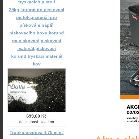
tryskacích pistolí
25kg,korund do pískovací
pistole,materiál pro
pískování,náplň
pískovacího boxu,korund
na pískování,pískovací
materiál,pískovací
korund,tryskací materiál
kov
699,00 Kč
dostupnost: skladem
Trubka brzdová 4.75 mm /