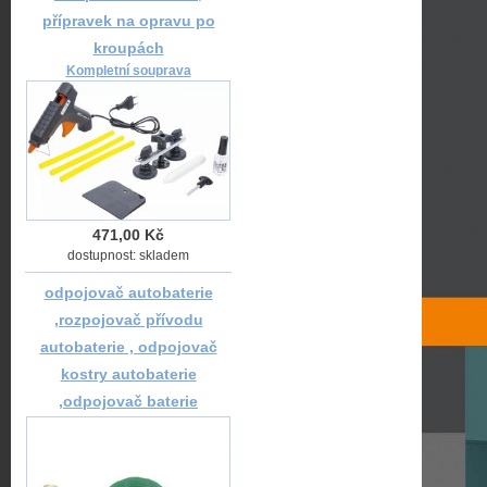
přípravek na opravu po
kroupách
Kompletní souprava
471,00 Kč
dostupnost: skladem
odpojovač autobaterie
,rozpojovač přívodu
autobaterie , odpojovač
kostry autobaterie
,odpojovač baterie