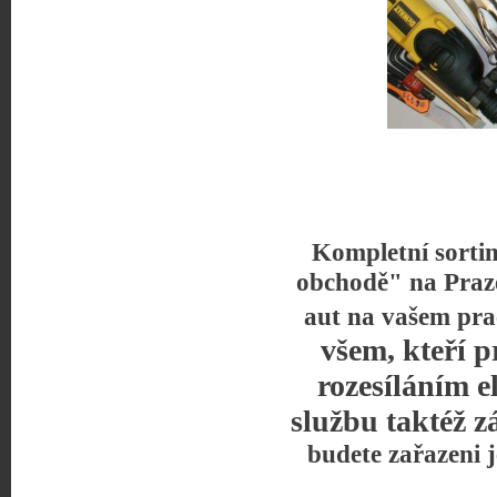
Kompletní sorti
obchodě" na Praz
aut na vašem pra
všem, kteří p
rozesíláním e
službu taktéž z
budete zařazeni 