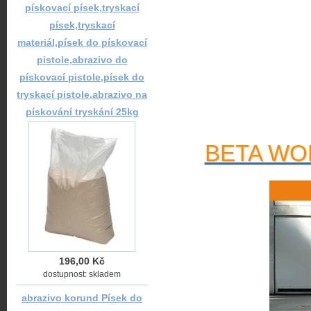
pískovací písek,tryskací
písek,tryskací
materiál,písek do pískovací
pistole,abrazivo do
pískovací pistole,písek do
tryskací pistole,abrazivo na
pískování tryskání 25kg
BETA WOR
196,00 Kč
dostupnost: skladem
abrazivo korund Písek do