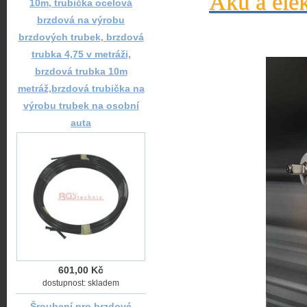
Aku a elek
10m, trubička ocelová
brzdová na výrobu
brzdových trubek, brzdová
trubka 4,75 v metráži,
brzdová trubka 10m
metráž,brzdová trubička na
výrobu trubek na osobní
auta
601,00 Kč
dostupnost: skladem
Šroubení pro brzdové