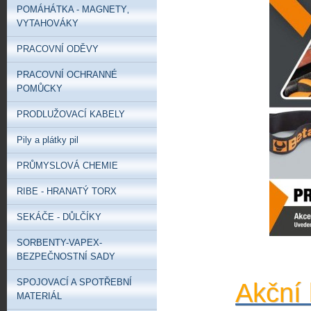
POMÁHÁTKA - MAGNETY‚
VYTAHOVÁKY
PRACOVNÍ ODĚVY
PRACOVNÍ OCHRANNÉ
POMŮCKY
PRODLUŽOVACÍ KABELY
Pily a plátky pil
PRŮMYSLOVÁ CHEMIE
RIBE - HRANATÝ TORX
SEKÁČE - DŮLČÍKY
SORBENTY-VAPEX-
BEZPEČNOSTNÍ SADY
SPOJOVACÍ A SPOTŘEBNÍ
Akční 
MATERIÁL