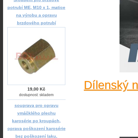
potrubí ME, M10 x 1, matice
na výrobu a opravu
brzdového potrubí
Dílenský 
19,00 Kč
dostupnost: skladem
souprava pro opravu
vmáčklého plechu
karosérie po kroupách,
oprava poškození karosérie
bez poškození laku,