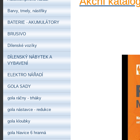
Akční katalo
Barvy‚ tmely‚ nástřiky
BATERIE - AKUMULÁTORY
BRUSIVO
Dílenské vozíky
DÍLENSKÝ NÁBYTEK A
VYBAVENÍ
ELEKTRO NÁŘADÍ
GOLA SADY
gola ráčny - trháky
gola nástavce - redukce
gola kloubky
gola hlavice 6 hranná