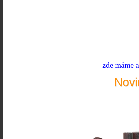
zde máme ak
Novi