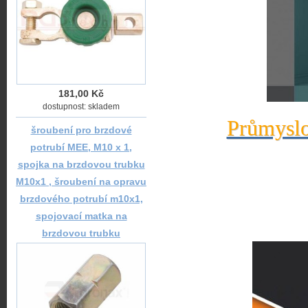
181,00 Kč
dostupnost: skladem
Průmyslo
šroubení pro brzdové
potrubí MEE, M10 x 1,
spojka na brzdovou trubku
M10x1 , šroubení na opravu
brzdového potrubí m10x1,
spojovací matka na
brzdovou trubku