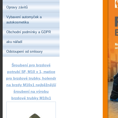
Opravy závitů
Vybavení automyček a
autokosmetika
Obchodní podmínky a GDPR
aku nářadí
Odstoupení od smlouvy
Šroubení pro brzdové
potrubí SF, M10 x 1, matice
pro brzdové trubky, holendr
na brzdy M10x1 nejběžnější
šroubení na výrobu
brzdové trubky M10x1