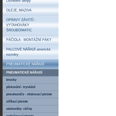
Osvětlení lampy
OLEJE‚ MAZIVA
OPRAVY ZÁVITŮ -
VYTAHOVÁKY
ŠROUBŮ/MATIC
PÁČIDLA - MONTÁŽNÍ PÁKY
PALCOVÉ NÁŘADÍ americké
rozměry
PNEUMATICKÉ NÁŘADÍ
PNEUMATICKÉ NÁŘADÍ
brusky
pískování - tryskání
pneuhustiče - ofukovací pistole
stříkací pistole
utahováky -ráčny