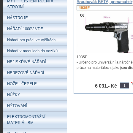
MYTÍ + ČIŠTĚNÍ RUČNÍ A
Šroubovák BETA, pneumatick
reverzační, šroubovák pistolo
STROJNÍ
NÁSTROJE
NÁŘADÍ 1000V VDE
Nářadí pro práci ve výškách
Nářadí v modulech do vozíků
1935F
NEJISKŘIVÉ NÁŘADÍ
- Určeno pro univerzální a náročné
práce na materiálech, jako jsou dř
NEREZOVÉ NÁŘADÍ
plast, ...
NOŽE - ČEPELE
6 031,- Kč
NŮŽKY
NÝTOVÁNÍ
ELEKTROMONTÁŽNÍ
MATERIÁL BM