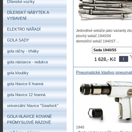
Dílenské vozíky
DÍLENSKÝ NÁBYTEK A
VYBAVENÍ
ELEKTRO NÁŘADÍ
Jednotlivé sekáče jako varianty zb
plochý sekáč 1940SN
GOLA SADY
demoliční sekáč 1940ST ...
gola ráčny - trháky
1 628,- Kč
gola nástavce - redukce
Pneumatické kladivo,pneumat
gola kloubky
sekáč,
gola hlavice 6 hranná
gola hlavice 12 hranná
univerzální hlavice "Gearlock"
GOLA HLAVICE KOVANÉ
PRŮMYSLOVÉ RÁZOVÉ
1940