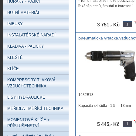
- Tento nástroj se může používat p
HOŘÁKY - PÁJKY
řezání plechů, šroubů a karoserií, ..
HUTNÍ MATERIÁL
IMBUSY
3 751,- Kč
INSTALATÉRSKÉ NÁŘADÍ
pneumatická vrtačka,vzducho
profi vrtačka Oboustranná
KLADIVA - PALIČKY
vrtačka, pneu vrtačka
oboustranná
KLEŠTĚ
KLÍČE
KOMPRESORY TLAKOVÁ
VZDUCHOTECHNIKA
1932B13
LISY HYDRAULICKÉ
Kapacita sklíčidla - 1,5 -:- 13mm
MĚŘIDLA - MĚŘÍCÍ TECHNIKA
Vřetenový závit - 1/2'' ...
MOMENTOVÉ KLÍČE +
5 445,- Kč
PŘÍSLUŠENSTVÍ