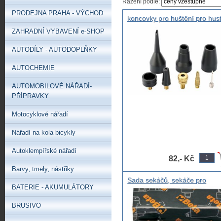
Řazení podle:
PRODEJNA PRAHA - VÝCHOD
koncovky pro huštění pro hust
pneumatik , Souprava adapté
ZAHRADNÍ VYBAVENÍ e-SHOP
ke kompresorům 8ks
AUTODÍLY - AUTODOPLŇKY
AUTOCHEMIE
AUTOMOBILOVÉ NÁŘADÍ-
PŘÍPRAVKY
Motocyklové nářadí
Nářadí na kola bicykly
Autoklempířské nářadí
82,- Kč
Barvy‚ tmely‚ nástřiky
Sada sekáčů, sekáče pro
BATERIE - AKUMULÁTORY
pneumatická kladiva 5ks, BE
sekáče do pneukladiva 1940
BRUSIVO
BETA