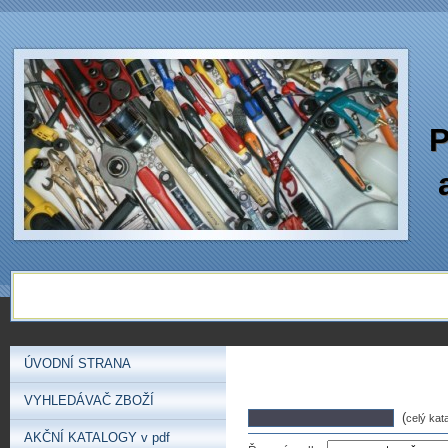
P
ÚVODNÍ STRANA
VYHLEDÁVAČ ZBOŽÍ
(
celý kat
AKČNÍ KATALOGY v pdf