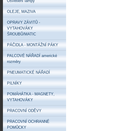
Osvětlení lampy
OLEJE‚ MAZIVA
OPRAVY ZÁVITŮ -
VYTAHOVÁKY
ŠROUBŮ/MATIC
PÁČIDLA - MONTÁŽNÍ PÁKY
PALCOVÉ NÁŘADÍ americké
rozměry
PNEUMATICKÉ NÁŘADÍ
PILNÍKY
POMÁHÁTKA - MAGNETY‚
VYTAHOVÁKY
PRACOVNÍ ODĚVY
PRACOVNÍ OCHRANNÉ
POMŮCKY