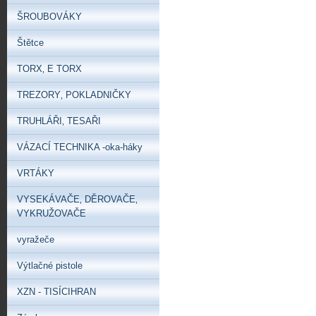
ŠROUBOVÁKY
Štětce
TORX‚ E TORX
TREZORY‚ POKLADNIČKY
TRUHLÁŘI‚ TESAŘI
VÁZACÍ TECHNIKA -oka-háky
VRTÁKY
VYSEKÁVAČE‚ DĚROVAČE‚
VYKRUŽOVAČE
vyražeče
Výtlačné pistole
XZN - TISÍCIHRAN