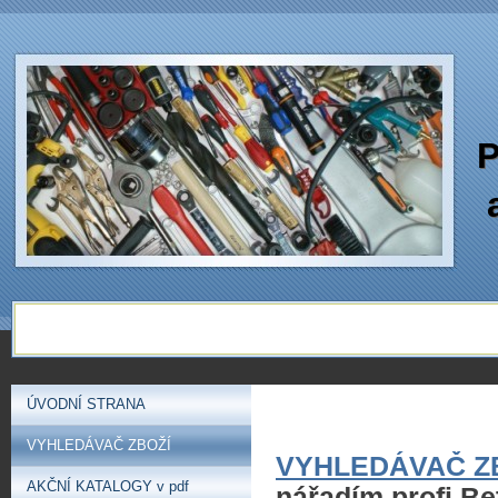
P
ÚVODNÍ STRANA
VYHLEDÁVAČ ZBOŽÍ
VYHLEDÁVAČ Z
AKČNÍ KATALOGY v pdf
nářadím profi Be