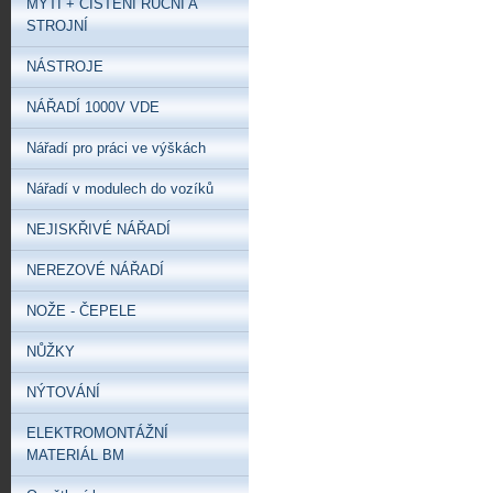
MYTÍ + ČIŠTĚNÍ RUČNÍ A
STROJNÍ
NÁSTROJE
NÁŘADÍ 1000V VDE
Nářadí pro práci ve výškách
Nářadí v modulech do vozíků
NEJISKŘIVÉ NÁŘADÍ
NEREZOVÉ NÁŘADÍ
NOŽE - ČEPELE
NŮŽKY
NÝTOVÁNÍ
ELEKTROMONTÁŽNÍ
MATERIÁL BM