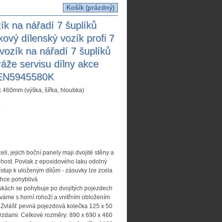
zík na nářadí 7 šuplíků
ový dílenský vozík profi 7
vozík na nářadí 7 šuplíků
ráže servisu dílny akce
KEN5945580K
60mm (výška, šířka, hloubka)
:
celi, jejich boční panely maji dvojité stěny a
uhost. Povlak z epoxidového laku odolný
ístup k uloženým dílům - zásuvky lze zcela
ehce pohyblivá
iskách se pohybuje po dvojitých pojezdech
áme s horní rohoží a vnitřním obložením
 Zvlášť pevná pojezdová kolečka 125 x 50
zdami. Celkové rozměry: 890 x 690 x 460