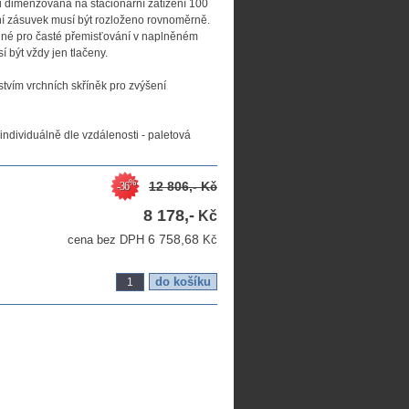
 dimenzována na stacionární zatížení 100
ní zásuvek musí být rozloženo rovnoměrně.
dné pro časté přemisťování v naplněném
í být vždy jen tlačeny.
tvím vrchních skříněk pro zvýšení
dividuálně dle vzdálenosti - paletová
%
12 806,-
Kč
-36
8 178,-
Kč
6 758,68
cena bez DPH
Kč