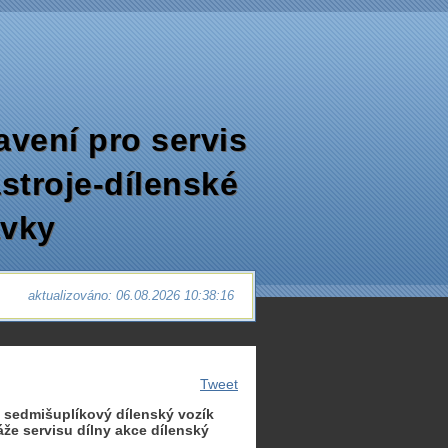
avení pro servis
ástroje-dílenské
avky
aktualizováno: 06.08.2026 10:38:16
Tweet
, sedmišuplíkový dílenský vozík
áže servisu dílny akce dílenský