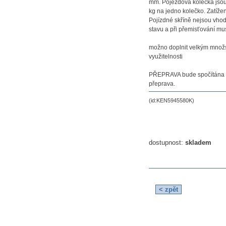
mm. Pojezdová kolečka jsou
kg na jedno kolečko. Zatíže
Pojízdné skříně nejsou vho
stavu a při přemisťování mus
možno doplnit velkým množs
využitelnosti
PŘEPRAVA bude spočítána in
přeprava.
(id:KEN5945580K)
dostupnost:
skladem