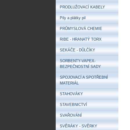
PRODLUŽOVACÍ KABELY
Pily a plátky pil
PRŮMYSLOVÁ CHEMIE
RIBE - HRANATÝ TORX
SEKÁČE - DŮLČÍKY
SORBENTY-VAPEX-
BEZPEČNOSTNÍ SADY
SPOJOVACÍ A SPOTŘEBNÍ
MATERIÁL
STAHOVÁKY
STAVEBNICTVÍ
SVAŘOVÁNÍ
SVĚRÁKY - SVĚRKY