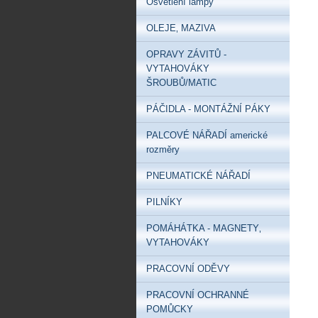
Osvětlení lampy
OLEJE‚ MAZIVA
OPRAVY ZÁVITŮ -
VYTAHOVÁKY
ŠROUBŮ/MATIC
PÁČIDLA - MONTÁŽNÍ PÁKY
PALCOVÉ NÁŘADÍ americké
rozměry
PNEUMATICKÉ NÁŘADÍ
PILNÍKY
POMÁHÁTKA - MAGNETY‚
VYTAHOVÁKY
PRACOVNÍ ODĚVY
PRACOVNÍ OCHRANNÉ
POMŮCKY