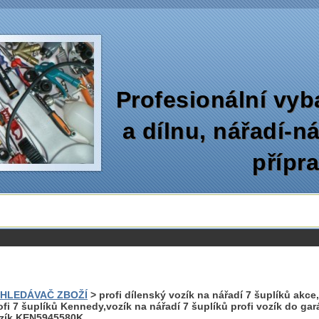
Profesionální vyb
a dílnu‚ nářadí-n
přípr
HLEDÁVAČ ZBOŽÍ
> profi dílenský vozík na nářadí 7 šuplíků akce
ofi 7 šuplíků Kennedy,vozík na nářadí 7 šuplíků profi vozík do gar
zík KEN5945580K