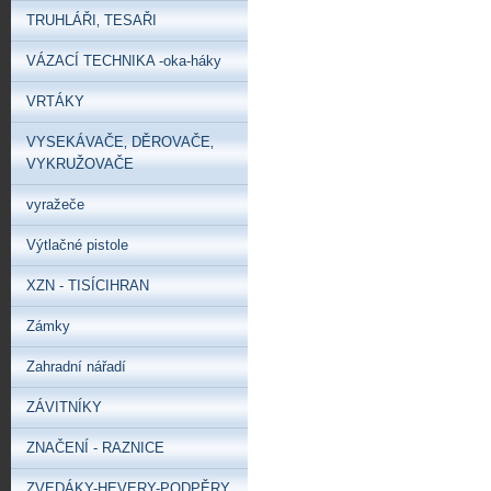
TRUHLÁŘI‚ TESAŘI
VÁZACÍ TECHNIKA -oka-háky
VRTÁKY
VYSEKÁVAČE‚ DĚROVAČE‚
VYKRUŽOVAČE
vyražeče
Výtlačné pistole
XZN - TISÍCIHRAN
Zámky
Zahradní nářadí
ZÁVITNÍKY
ZNAČENÍ - RAZNICE
ZVEDÁKY-HEVERY-PODPĚRY