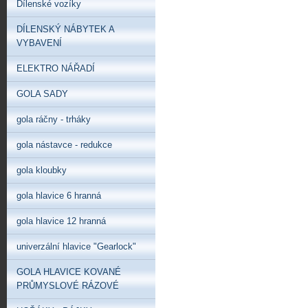
Dílenské vozíky
DÍLENSKÝ NÁBYTEK A
VYBAVENÍ
ELEKTRO NÁŘADÍ
GOLA SADY
gola ráčny - trháky
gola nástavce - redukce
gola kloubky
gola hlavice 6 hranná
gola hlavice 12 hranná
univerzální hlavice "Gearlock"
GOLA HLAVICE KOVANÉ
PRŮMYSLOVÉ RÁZOVÉ