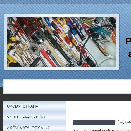
P
ÚVODNÍ STRANA
VYHLEDÁVAČ ZBOŽÍ
(
celý kat
AKČNÍ KATALOGY v pdf
V databázi nebyly nalezeny žádné 