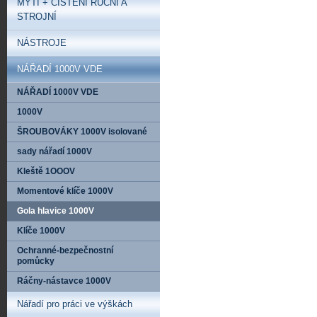
MYTÍ + ČIŠTĚNÍ RUČNÍ A
STROJNÍ
NÁSTROJE
NÁŘADÍ 1000V VDE
NÁŘADÍ 1000V VDE
1000V
ŠROUBOVÁKY 1000V isolované
sady nářadí 1000V
Kleště 1OOOV
Momentové klíče 1000V
Gola hlavice 1000V
Klíče 1000V
Ochranné-bezpečnostní
pomůcky
Ráčny-nástavce 1000V
Nářadí pro práci ve výškách