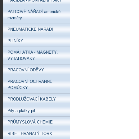
PÁČIDLA - MONTÁŽNÍ PÁKY
PALCOVÉ NÁŘADÍ americké
rozměry
PNEUMATICKÉ NÁŘADÍ
PILNÍKY
POMÁHÁTKA - MAGNETY‚
VYTAHOVÁKY
PRACOVNÍ ODĚVY
PRACOVNÍ OCHRANNÉ
POMŮCKY
PRODLUŽOVACÍ KABELY
Pily a plátky pil
PRŮMYSLOVÁ CHEMIE
RIBE - HRANATÝ TORX