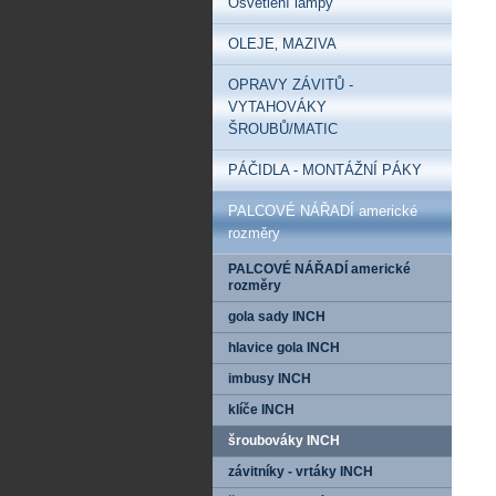
Osvětlení lampy
OLEJE‚ MAZIVA
OPRAVY ZÁVITŮ -
VYTAHOVÁKY
ŠROUBŮ/MATIC
PÁČIDLA - MONTÁŽNÍ PÁKY
PALCOVÉ NÁŘADÍ americké
rozměry
PALCOVÉ NÁŘADÍ americké
rozměry
gola sady INCH
hlavice gola INCH
imbusy INCH
klíče INCH
šroubováky INCH
závitníky - vrtáky INCH