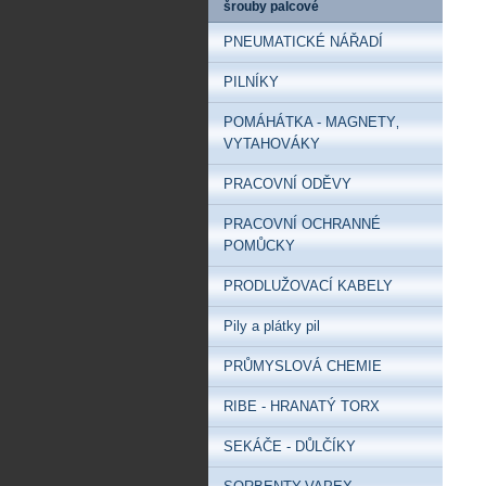
šrouby palcové
PNEUMATICKÉ NÁŘADÍ
PILNÍKY
POMÁHÁTKA - MAGNETY‚
VYTAHOVÁKY
PRACOVNÍ ODĚVY
PRACOVNÍ OCHRANNÉ
POMŮCKY
PRODLUŽOVACÍ KABELY
Pily a plátky pil
PRŮMYSLOVÁ CHEMIE
RIBE - HRANATÝ TORX
SEKÁČE - DŮLČÍKY