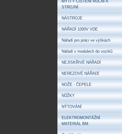
MYTÍ + ČIŠTĚNÍ RUČNÍ A
STROJNÍ
NÁSTROJE
NÁŘADÍ 1000V VDE
Nářadí pro práci ve výškách
Nářadí v modulech do vozíků
NEJISKŘIVÉ NÁŘADÍ
NEREZOVÉ NÁŘADÍ
NOŽE - ČEPELE
NŮŽKY
NÝTOVÁNÍ
ELEKTROMONTÁŽNÍ
MATERIÁL BM