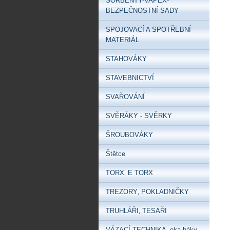
SORBENTY-VAPEX-
BEZPEČNOSTNÍ SADY
SPOJOVACÍ A SPOTŘEBNÍ
MATERIÁL
STAHOVÁKY
STAVEBNICTVÍ
SVAŘOVÁNÍ
SVĚRÁKY - SVĚRKY
ŠROUBOVÁKY
Štětce
TORX‚ E TORX
TREZORY‚ POKLADNIČKY
TRUHLÁŘI‚ TESAŘI
VÁZACÍ TECHNIKA -oka-háky