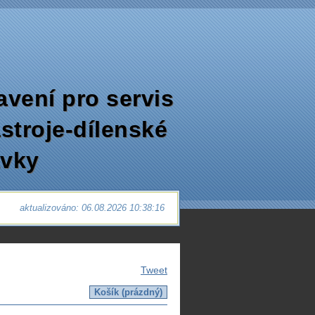
avení pro servis
ástroje-dílenské
avky
aktualizováno: 06.08.2026 10:38:16
Tweet