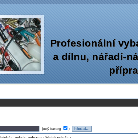
Profesionální vyb
a dílnu‚ nářadí-n
přípr
(
)
celý katalog
databázi nebyly nalezeny žádné položky...