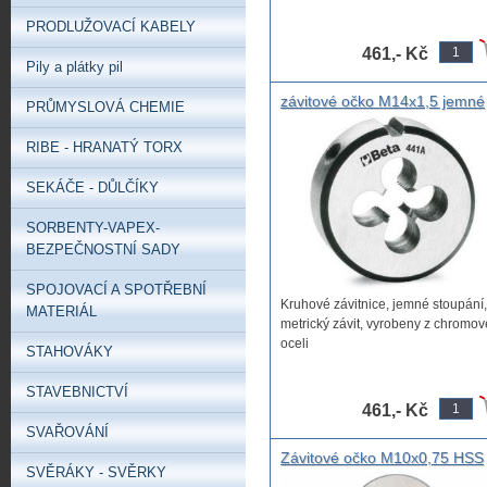
R ≤ 600 ...
PRODLUŽOVACÍ KABELY
461,- Kč
Pily a plátky pil
závitové očko M14x1,5 jemné
PRŮMYSLOVÁ CHEMIE
očko na řezání závitu M14x1.
Beta 441, Závitové očko jemn
RIBE - HRANATÝ TORX
závit chromová ocel 441A
M14X1,5 DIN 223 UNI EN 45
SEKÁČE - DŮLČÍKY
SORBENTY-VAPEX-
BEZPEČNOSTNÍ SADY
SPOJOVACÍ A SPOTŘEBNÍ
Kruhové závitnice, jemné stoupání,
MATERIÁL
metrický závit, vyrobeny z chromov
oceli
STAHOVÁKY
R ≤ 600 ...
STAVEBNICTVÍ
461,- Kč
SVAŘOVÁNÍ
Závitové očko M10x0,75 HSS
SVĚRÁKY - SVĚRKY