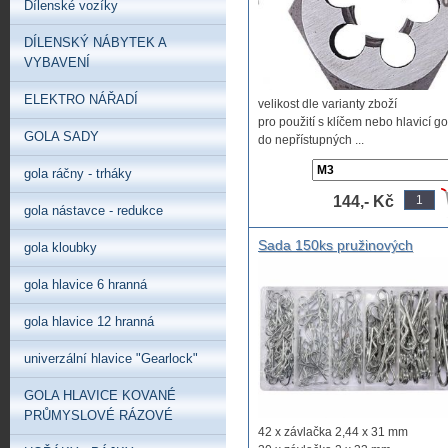
Dílenské vozíky
DÍLENSKÝ NÁBYTEK A
VYBAVENÍ
ELEKTRO NÁŘADÍ
velikost dle varianty zboží
pro použití s klíčem nebo hlavicí go
GOLA SADY
do nepřístupných ...
gola ráčny - trháky
144,- Kč
gola nástavce - redukce
Sada 150ks pružinových
gola kloubky
závlaček.
gola hlavice 6 hranná
gola hlavice 12 hranná
univerzální hlavice "Gearlock"
GOLA HLAVICE KOVANÉ
PRŮMYSLOVÉ RÁZOVÉ
42 x závlačka 2,44 x 31 mm