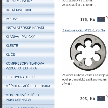
30 x závlačka 2 x 33 mm
HOŘÁKY - PÁJKY
25 x závlačka 2 x 40 mm ...
HUTNÍ MATERIÁL
IMBUSY
176,- Kč
INSTALATÉRSKÉ NÁŘADÍ
Závitové očko M12x1,75 No
KLADIVA - PALIČKY
KLEŠTĚ
KLÍČE
KOMPRESORY TLAKOVÁ
VZDUCHOTECHNIKA
Závitová kruhová čelist z nástrojov
LISY HYDRAULICKÉ
oceli pro metrický závit, pro řezání
závitů a ...
MĚŘIDLA - MĚŘÍCÍ TECHNIKA
MOMENTOVÉ KLÍČE +
203,- Kč
PŘÍSLUŠENSTVÍ