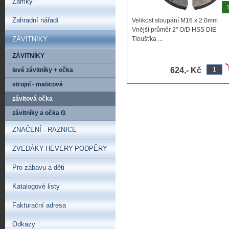
Zámky
1
Zahradní nářadí
Velikost stoupání M16 x 2.0mm
Vnější průměr 2" O/D HSS DIE
ZÁVITNÍKY
Tloušťka ...
ZÁVITNÍKY
624,- Kč
levé závitníky + očka
strojní - maticové
závitová očka
závitníky a očka G
ZNAČENÍ - RAZNICE
ZVEDÁKY-HEVERY-PODPĚRY
Pro zábavu a děti
Katalogové listy
Fakturační adresa
Odkazy