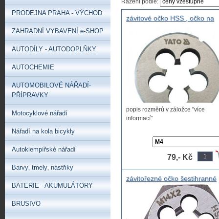
Řazení podle:
PRODEJNA PRAHA - VÝCHOD
závitové očko HSS , očko na
řezání závitů HSS Závitová čel
ZAHRADNÍ VYBAVENÍ e-SHOP
kruhová HSS, M4, M5, M6, M
M8, M10, M12, M16, M18, M2
AUTODÍLY - AUTODOPLŇKY
M22, M24, M27, M30
AUTOCHEMIE
AUTOMOBILOVÉ NÁŘADÍ-
PŘÍPRAVKY
popis rozměrů v záložce "více
Motocyklové nářadí
informací"
Nářadí na kola bicykly
Autoklempířské nářadí
79,- Kč
Barvy‚ tmely‚ nástřiky
závitořezné očko šestihranné
BATERIE - AKUMULÁTORY
metrické M3 až M36 šestihra
závitové očko metrické na op
BRUSIVO
závitu do nepřístupných míst
,závitové očko na golu