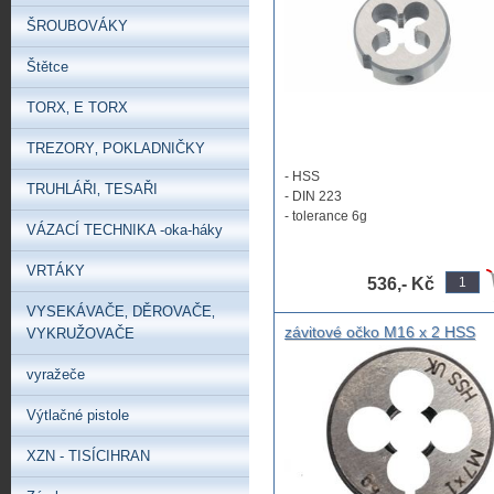
ŠROUBOVÁKY
Štětce
TORX‚ E TORX
TREZORY‚ POKLADNIČKY
- HSS
TRUHLÁŘI‚ TESAŘI
- DIN 223
- tolerance 6g
VÁZACÍ TECHNIKA -oka-háky
- neabrazivní materiál do 800 N/m
- ...
VRTÁKY
536,- Kč
VYSEKÁVAČE‚ DĚROVAČE‚
závitové očko M16 x 2 HSS
VYKRUŽOVAČE
vyražeče
Výtlačné pistole
XZN - TISÍCIHRAN