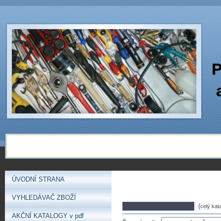
P
ÚVODNÍ STRANA
VYHLEDÁVAČ ZBOŽÍ
(
celý kat
AKČNÍ KATALOGY v pdf