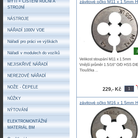
MYTÍ + ČIŠTĚNÍ RUČNÍ A
závitové očko M11 x 1.5mm 
STROJNÍ
NÁSTROJE
NÁŘADÍ 1000V VDE
Nářadí pro práci ve výškách
2
Nářadí v modulech do vozíků
Velikost stoupání M11 x 1.5mm
NEJISKŘIVÉ NÁŘADÍ
Vnější průměr 1.5/16" O/D HSS DI
Tloušťka ...
NEREZOVÉ NÁŘADÍ
NOŽE - ČEPELE
229,- Kč
NŮŽKY
závitové očko M16 x 1.5mm 
NÝTOVÁNÍ
ELEKTROMONTÁŽNÍ
MATERIÁL BM