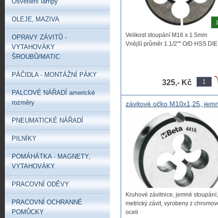
Osvětlení lampy
OLEJE‚ MAZIVA
1
Velikost stoupání M16 x 1.5mm
OPRAVY ZÁVITŮ -
Vnější průměr 1.1/2"" O/D HSS DIE 
VYTAHOVÁKY
ŠROUBŮ/MATIC
PÁČIDLA - MONTÁŽNÍ PÁKY
325,- Kč
PALCOVÉ NÁŘADÍ americké
rozměry
závitové očko M10x1,25, jem
očko na řezání závitu M10x1,
PNEUMATICKÉ NÁŘADÍ
Beta 441, Závitové očko jemn
závit chromová ocel 441A
PILNÍKY
M10X1.2 DIN 223 UNI EN 22
POMÁHÁTKA - MAGNETY‚
VYTAHOVÁKY
PRACOVNÍ ODĚVY
Kruhové závitnice, jemné stoupání,
PRACOVNÍ OCHRANNÉ
metrický závit, vyrobeny z chromov
POMŮCKY
oceli