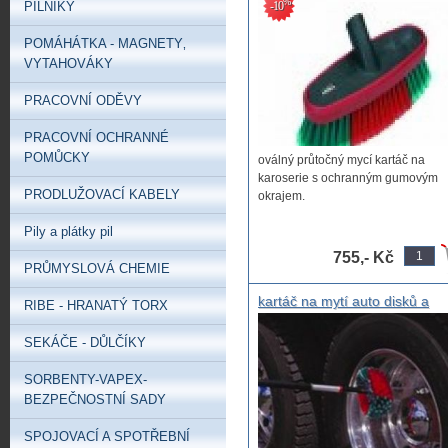
%
PILNÍKY
-10
průtočný mycí kartáč na
karoserie s ochranným gumo
POMÁHÁTKA - MAGNETY‚
okrajem
VYTAHOVÁKY
PRACOVNÍ ODĚVY
PRACOVNÍ OCHRANNÉ
POMŮCKY
oválný průtočný mycí kartáč na
karoserie s ochranným gumovým
PRODLUŽOVACÍ KABELY
okrajem.
Pily a plátky pil
Šířka x ...
755,- Kč
PRŮMYSLOVÁ CHEMIE
kartáč na mytí auto disků a
RIBE - HRANATÝ TORX
dutých prostorů, mycí kartáč 
kola nákladních aut ,
SEKÁČE - DŮLČÍKY
profesionální mycí kartáč na
disky autobusů nákladních au
SORBENTY-VAPEX-
BEZPEČNOSTNÍ SADY
SPOJOVACÍ A SPOTŘEBNÍ