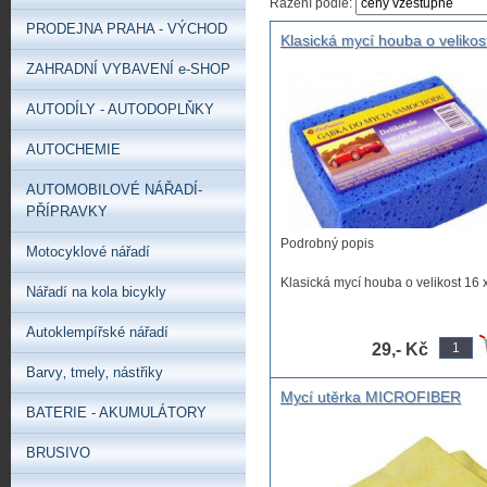
Řazení podle:
PRODEJNA PRAHA - VÝCHOD
Klasická mycí houba o velikos
x 10 cm.mycí houba na auto
ZAHRADNÍ VYBAVENÍ e-SHOP
AUTODÍLY - AUTODOPLŇKY
AUTOCHEMIE
AUTOMOBILOVÉ NÁŘADÍ-
PŘÍPRAVKY
Podrobný popis
Motocyklové nářadí
Klasická mycí houba o velikost 16 
Nářadí na kola bicykly
cm. Výborná savost, různá ...
Autoklempířské nářadí
29,- Kč
Barvy‚ tmely‚ nástřiky
Mycí utěrka MICROFIBER
BATERIE - AKUMULÁTORY
40x40cm Mycí utěrka na leště
z mikrovlákna. Pevná a měkk
BRUSIVO
nezanechávášmouhy a nepou
vlákna.prachovka z mikrovlák