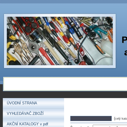
P
ÚVODNÍ STRANA
VYHLEDÁVAČ ZBOŽÍ
(
celý kat
AKČNÍ KATALOGY v pdf