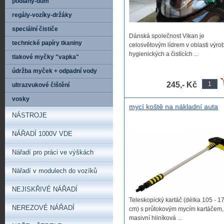
podlahy-dům
regály-vozíky-držáky
speciální čističe
Dánská společnost Vikan je
technické papíry tkaniny
celosvětovým lídrem v oblasti výro
hygienických a čistících ...
tlakové myčky "vapka"
údržba myček + odpadní vody
245,- Kč
ultrazvukové čištění
vosky
mycí koště na nákladní auta
NÁSTROJE
dodávky autobusy s
teleskopickou násadou
průtočnou, Kartáč TRUCK
NÁŘADÍ 1000V VDE
průtokový teleskopický 100-1
cm, koště na mytí nákladních 
Nářadí pro práci ve výškách
a autobusů prutokové
Nářadí v modulech do vozíků
NEJISKŘIVÉ NÁŘADÍ
Teleskopický kartáč (délka 105 - 1
NEREZOVÉ NÁŘADÍ
cm) s průtokovým mycím kartáčem,
masivní hliníková ...