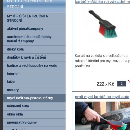
MYTÍ + ČIŠTĚNÍ RUČNÍ A
kartáč košťátko na základní m
aut , mycí koště na auto profi
STROJNÍ
kvalita , profesionální mycí ka
MYTÍ + ČIŠTĚNÍ RUČNÍ A
na auto
STROJNÍ
aktivní pěna/šampony
autokosmetika malá hobby
balení /šampony
disky kola
Kartáč na vozidla s prodlouženou
doplňky k mytí a čištění
rukojetí. Ideální pro mytí vozidel a 
hadice a rychlospojky na vodu
použití na ...
interier
kůže
222,- Kč
motory
profi mycí kartáč na mytí auta
mycí košťata-pistole-stěrky
Vikam z Belgie, Multifunkční
nákladní auta
detailingový kartáč Vikan, 29 
jemný, třepený konec
okna skla
pneumatiky-gumy