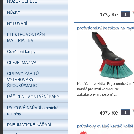
NOŽE - ČEPELE
NŮŽKY
373,- Kč
NÝTOVÁNÍ
profesionální košťátko na myt
aut VIKAM
ELEKTROMONTÁŽNÍ
MATERIÁL BM
Osvětlení lampy
OLEJE‚ MAZIVA
OPRAVY ZÁVITŮ -
VYTAHOVÁKY
Kartáč na vozidla. Ergonomický ruč
ŠROUBŮ/MATIC
kartáč pro mytí vozidel, se
zakulaceným „nosem“ ...
PÁČIDLA - MONTÁŽNÍ PÁKY
PALCOVÉ NÁŘADÍ americké
497,- Kč
rozměry
PNEUMATICKÉ NÁŘADÍ
průtokový oválný kartáč koště
mytí aut s gumovým okrajem,