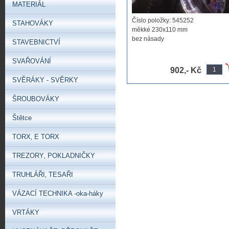
MATERIÁL
Číslo položky: 545252
STAHOVÁKY
měkké 230x110 mm
bez násady
STAVEBNICTVÍ
nutno objednat třeba ...
SVAŘOVÁNÍ
902,- Kč
SVĚRÁKY - SVĚRKY
ŠROUBOVÁKY
Štětce
TORX‚ E TORX
TREZORY‚ POKLADNIČKY
TRUHLÁŘI‚ TESAŘI
VÁZACÍ TECHNIKA -oka-háky
VRTÁKY