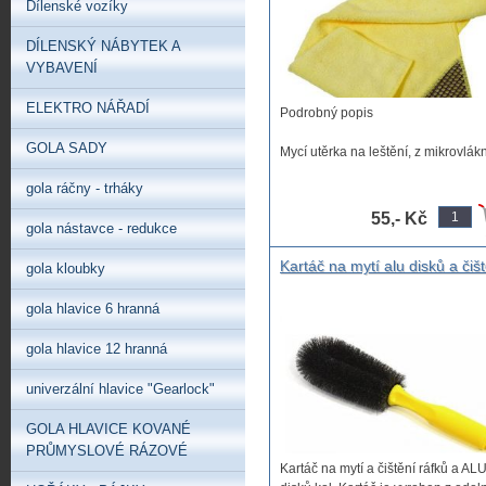
Dílenské vozíky
DÍLENSKÝ NÁBYTEK A
VYBAVENÍ
ELEKTRO NÁŘADÍ
Podrobný popis
GOLA SADY
Mycí utěrka na leštění, z mikrovlák
Pevná a měkká, ...
gola ráčny - trháky
55,- Kč
gola nástavce - redukce
Kartáč na mytí alu disků a čiš
gola kloubky
ráfků a ALU disků kol. Kartáč 
ALU disky kartáč na mytí
gola hlavice 6 hranná
hliníkových kol aut kulatý kart
na mytí púduchú a alu kol
gola hlavice 12 hranná
univerzální hlavice "Gearlock"
GOLA HLAVICE KOVANÉ
PRŮMYSLOVÉ RÁZOVÉ
Kartáč na mytí a čištění ráfků a AL