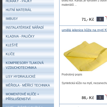
disků kol. Kartáč je vyroben z odol
HOŘÁKY - PÁJKY
materiálů ...
HUTNÍ MATERIÁL
IMBUSY
71,- Kč
INSTALATÉRSKÉ NÁŘADÍ
umělá jelenice kůže na mytí 
na mytí syntetická 32x43cm
KLADIVA - PALIČKY
umělá jelenice na leštění a my
KLEŠTĚ
KLÍČE
KOMPRESORY TLAKOVÁ
VZDUCHOTECHNIKA
Podrobný popis
LISY HYDRAULICKÉ
Syntetická kůže na mytí, nezanech
MĚŘIDLA - MĚŘÍCÍ TECHNIKA
šmouhy a výtečně saje vodu. ...
MOMENTOVÉ KLÍČE +
86,- Kč
PŘÍSLUŠENSTVÍ