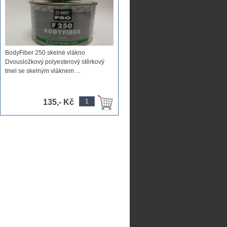
kyt na auto s antikorozivními
účinky i na korozi
BodyFiber 250 skelné vlákno
Dvousložkový polyesterový stěrkový
tmel se skelným vláknem ...
135,- Kč