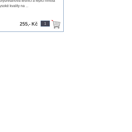
olyuretanová těsnicí a lepicí hmota
ysoké kvality na ...
255,- Kč