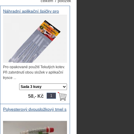
celkem 7 položek
Náhradní aplikační špičky pro
chemické kotvy
Pro opakované použití Tekutých kotev.
Při zatvrdnutí obou složek v aplikační
trysce ...
58,- Kč
Polyesterový dvousložkový tmel s
obsahem krátkých skelných
vláken, profi karosářský tmel se
skelným vláknem pro hrubé
opravy kovu a laminátu , skelný