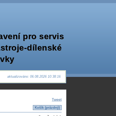
avení pro servis
ástroje-dílenské
avky
aktualizováno: 06.08.2026 10:38:16
Tweet