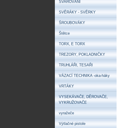
SVAŘOVÁNÍ
SVĚRÁKY - SVĚRKY
ŠROUBOVÁKY
Štětce
TORX‚ E TORX
TREZORY‚ POKLADNIČKY
TRUHLÁŘI‚ TESAŘI
VÁZACÍ TECHNIKA -oka-háky
VRTÁKY
VYSEKÁVAČE‚ DĚROVAČE‚
VYKRUŽOVAČE
vyražeče
Výtlačné pistole