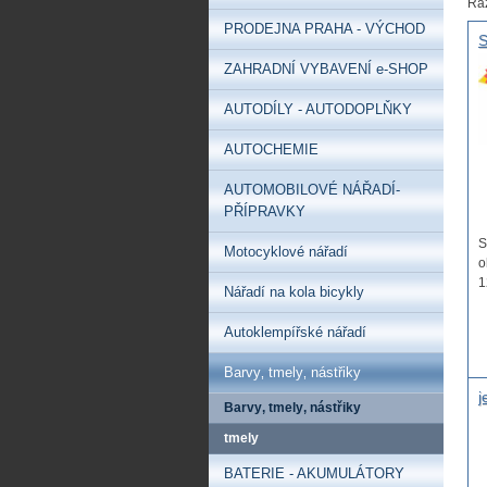
Řa
PRODEJNA PRAHA - VÝCHOD
S
š
ZAHRADNÍ VYBAVENÍ e-SHOP
p
n
AUTODÍLY - AUTODOPLŇKY
AUTOCHEMIE
AUTOMOBILOVÉ NÁŘADÍ-
PŘÍPRAVKY
S
Motocyklové nářadí
o
1
Nářadí na kola bicykly
Autoklempířské nářadí
Barvy‚ tmely‚ nástřiky
j
Barvy‚ tmely‚ nástřiky
d
d
tmely
d
BATERIE - AKUMULÁTORY
s