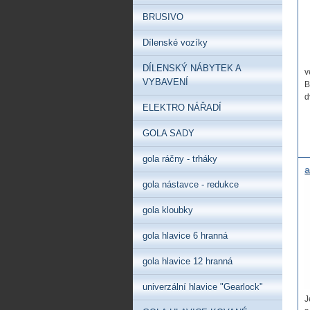
p
BRUSIVO
Dílenské vozíky
DÍLENSKÝ NÁBYTEK A
v
VYBAVENÍ
B
d
ELEKTRO NÁŘADÍ
GOLA SADY
gola ráčny - trháky
a
l
gola nástavce - redukce
J
p
gola kloubky
h
gola hlavice 6 hranná
gola hlavice 12 hranná
univerzální hlavice "Gearlock"
J