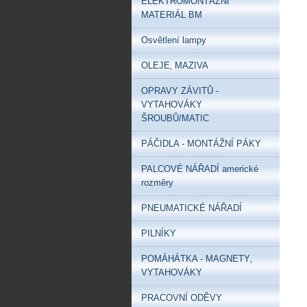
ELEKTROMONTÁŽNÍ
MATERIÁL BM
Osvětlení lampy
OLEJE‚ MAZIVA
OPRAVY ZÁVITŮ -
VYTAHOVÁKY
ŠROUBŮ/MATIC
PÁČIDLA - MONTÁŽNÍ PÁKY
PALCOVÉ NÁŘADÍ americké
rozměry
PNEUMATICKÉ NÁŘADÍ
PILNÍKY
POMÁHÁTKA - MAGNETY‚
VYTAHOVÁKY
PRACOVNÍ ODĚVY