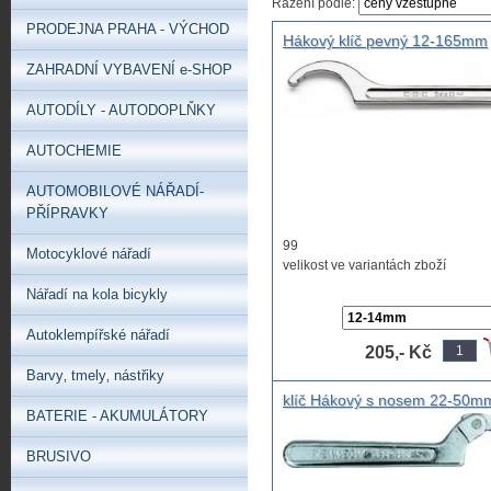
Řazení podle:
PRODEJNA PRAHA - VÝCHOD
Hákový klíč pevný 12-165mm
BETA 99, klíč zahnutý pro
ZAHRADNÍ VYBAVENÍ e-SHOP
kruhové matice KM s výřezem
klíč pro matice UNI/ISO 2982,
AUTODÍLY - AUTODOPLŇKY
2983
AUTOCHEMIE
AUTOMOBILOVÉ NÁŘADÍ-
PŘÍPRAVKY
99
Motocyklové nářadí
velikost ve variantách zboží
Nářadí na kola bicykly
Detaily v záložce "více informací"
Autoklempířské nářadí
205,- Kč
Barvy‚ tmely‚ nástřiky
klíč Hákový s nosem 22-50m
BATERIE - AKUMULÁTORY
universální, klíč hákový
nastavitelný 22 - 50mm
BRUSIVO