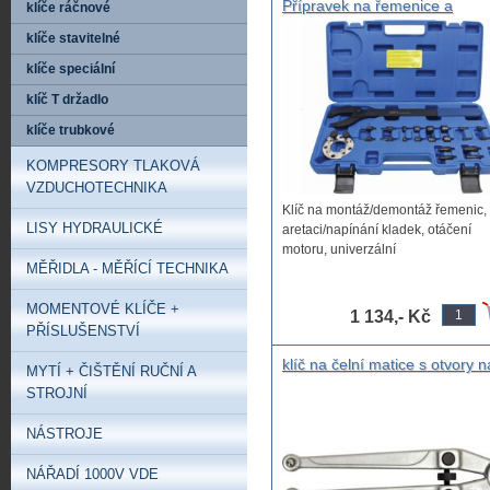
Přípravek na řemenice a
klíče ráčnové
rozvodová kola s adaptéry - 
klíče stavitelné
pro motory VAG, Klíč na mont
demontáž řemenic, aretaci
klíče speciální
napínání kladek otáčení moto
klíč T držadlo
univerzální
klíče trubkové
KOMPRESORY TLAKOVÁ
VZDUCHOTECHNIKA
Klíč na montáž/demontáž řemenic,
LISY HYDRAULICKÉ
aretaci/napínání kladek, otáčení
motoru, univerzální
MĚŘIDLA - MĚŘÍCÍ TECHNIKA
...
MOMENTOVÉ KLÍČE +
1 134,- Kč
PŘÍSLUŠENSTVÍ
klíč na čelní matice s otvory n
MYTÍ + ČIŠTĚNÍ RUČNÍ A
pístnicích stavitelný výměnné
STROJNÍ
čepy 2,5mm 3mm 4mm 5mm
6mm 7mm 8mm 9mm univerzá
NÁSTROJE
nastavitelný klíč
NÁŘADÍ 1000V VDE