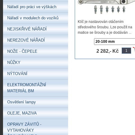
Nářadí pro práci ve výškách
Nářadí v modulech do vozíků
Klíč je nastavován otáčením
středového šroubu. Lze použít na
NEJISKŘIVÉ NÁŘADÍ
matice se šrouby a je dodáván ...
NEREZOVÉ NÁŘADÍ
2 282,- Kč
NOŽE - ČEPELE
NŮŽKY
NÝTOVÁNÍ
ELEKTROMONTÁŽNÍ
MATERIÁL BM
Osvětlení lampy
OLEJE‚ MAZIVA
OPRAVY ZÁVITŮ -
VYTAHOVÁKY