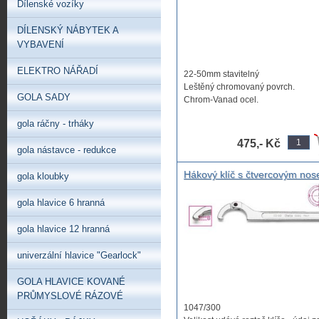
Dílenské vozíky
DÍLENSKÝ NÁBYTEK A
VYBAVENÍ
ELEKTRO NÁŘADÍ
22-50mm stavitelný
Leštěný chromovaný povrch.
GOLA SADY
Chrom-Vanad ocel.
gola ráčny - trháky
475,- Kč
gola nástavce - redukce
Hákový klíč s čtvercovým no
gola kloubky
pro kruhové matice BETA 99
,stavitelný hákový klíč 15mm-
gola hlavice 6 hranná
180mm ,klíč na stavitelné tlu
,hákový klíč na pístnice, klíč 
gola hlavice 12 hranná
matice se zářezy po obvodu
univerzální hlavice "Gearlock"
GOLA HLAVICE KOVANÉ
PRŮMYSLOVÉ RÁZOVÉ
1047/300