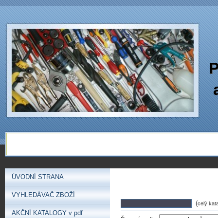
P
ÚVODNÍ STRANA
VYHLEDÁVAČ ZBOŽÍ
(
celý kat
AKČNÍ KATALOGY v pdf