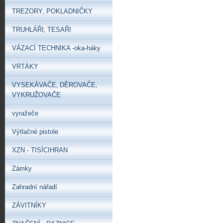
TREZORY‚ POKLADNIČKY
TRUHLÁŘI‚ TESAŘI
VÁZACÍ TECHNIKA -oka-háky
VRTÁKY
VYSEKÁVAČE‚ DĚROVAČE‚
VYKRUŽOVAČE
vyražeče
Výtlačné pistole
XZN - TISÍCIHRAN
Zámky
Zahradní nářadí
ZÁVITNÍKY