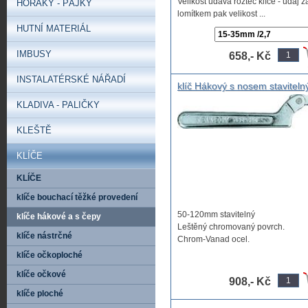
Velikost udává rozteč klíče - údaj z
HOŘÁKY - PÁJKY
lomítkem pak velikost ...
HUTNÍ MATERIÁL
IMBUSY
658,- Kč
INSTALATÉRSKÉ NÁŘADÍ
klíč Hákový s nosem staviteln
50-120mm, klíč nastavitelný 5
KLADIVA - PALIČKY
120mm, klíč hákový na matic
zářezem korunkové matice
KLEŠTĚ
KLÍČE
KLÍČE
klíče bouchací těžké provedení
50-120mm stavitelný
klíče hákové a s čepy
Leštěný chromovaný povrch.
klíče nástrčné
Chrom-Vanad ocel.
klíče očkoploché
klíče očkové
908,- Kč
klíče ploché