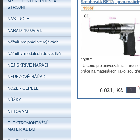
MYTÍ + ČIŠTĚNÍ RUČNÍ A
Šroubovák BETA, pneumatick
reverzační, šroubovák pistolo
STROJNÍ
NÁSTROJE
NÁŘADÍ 1000V VDE
Nářadí pro práci ve výškách
Nářadí v modulech do vozíků
1935F
NEJISKŘIVÉ NÁŘADÍ
- Určeno pro univerzální a náročné
práce na materiálech, jako jsou dř
NEREZOVÉ NÁŘADÍ
plast, ...
NOŽE - ČEPELE
6 031,- Kč
NŮŽKY
NÝTOVÁNÍ
ELEKTROMONTÁŽNÍ
MATERIÁL BM