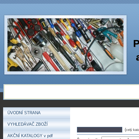
P
ÚVODNÍ STRANA
VYHLEDÁVAČ ZBOŽÍ
(
celý kat
AKČNÍ KATALOGY v pdf