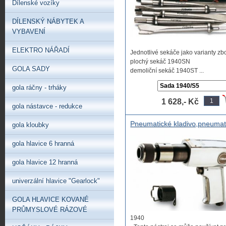
Dílenské vozíky
DÍLENSKÝ NÁBYTEK A
VYBAVENÍ
ELEKTRO NÁŘADÍ
Jednotlivé sekáče jako varianty zb
plochý sekáč 1940SN
GOLA SADY
demoliční sekáč 1940ST ...
gola ráčny - trháky
1 628,- Kč
gola nástavce - redukce
Pneumatické kladivo,pneumat
gola kloubky
sekáč,
gola hlavice 6 hranná
gola hlavice 12 hranná
univerzální hlavice "Gearlock"
GOLA HLAVICE KOVANÉ
PRŮMYSLOVÉ RÁZOVÉ
1940