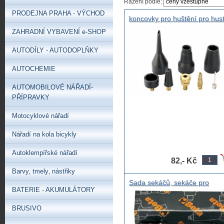
Řazení podle:
PRODEJNA PRAHA - VÝCHOD
koncovky pro huštění pro hust
pneumatik , Souprava adapté
ZAHRADNÍ VYBAVENÍ e-SHOP
ke kompresorům 8ks
AUTODÍLY - AUTODOPLŇKY
AUTOCHEMIE
AUTOMOBILOVÉ NÁŘADÍ-
PŘÍPRAVKY
Motocyklové nářadí
Nářadí na kola bicykly
Autoklempířské nářadí
82,- Kč
Barvy‚ tmely‚ nástřiky
Sada sekáčů, sekáče pro
BATERIE - AKUMULÁTORY
pneumatická kladiva 5ks, BE
sekáče do pneukladiva 1940
BRUSIVO
BETA