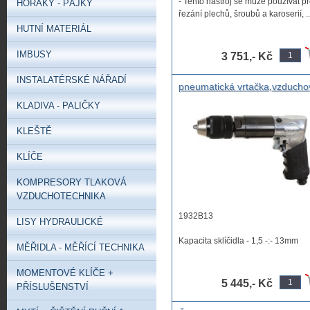
- Tento nástroj se může používat p
HOŘÁKY - PÁJKY
řezání plechů, šroubů a karoserií, ..
HUTNÍ MATERIÁL
IMBUSY
3 751,- Kč
INSTALATÉRSKÉ NÁŘADÍ
pneumatická vrtačka,vzducho
profi vrtačka Oboustranná
KLADIVA - PALIČKY
vrtačka, pneu vrtačka
oboustranná
KLEŠTĚ
KLÍČE
KOMPRESORY TLAKOVÁ
VZDUCHOTECHNIKA
1932B13
LISY HYDRAULICKÉ
Kapacita sklíčidla - 1,5 -:- 13mm
MĚŘIDLA - MĚŘÍCÍ TECHNIKA
Vřetenový závit - 1/2'' ...
MOMENTOVÉ KLÍČE +
5 445,- Kč
PŘÍSLUŠENSTVÍ