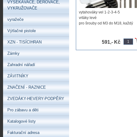
VYSEKÁVAČE‚ DĚROVAČE‚
VYKRUŽOVAČE
vytahováky vel 1-2-3-4-5
vrtáky levé
vyražeče
pro šrouby od M3 do M18, každý
vybaven 1 ...
Výtlačné pistole
591,- Kč
XZN - TISÍCIHRAN
Zámky
Zahradní nářadí
ZÁVITNÍKY
ZNAČENÍ - RAZNICE
ZVEDÁKY-HEVERY-PODPĚRY
Pro zábavu a děti
Katalogové listy
Fakturační adresa