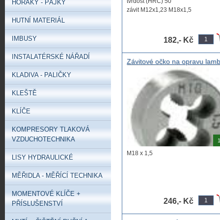
tvrdost (HRC) 50
HOŘÁKY - PÁJKY
závit M12x1,23 M18x1,5
použití lambda sonda
HUTNÍ MATERIÁL
IMBUSY
182,- Kč
INSTALATÉRSKÉ NÁŘADÍ
Závitové očko na opravu lam
sondy M18 x 1,5
KLADIVA - PALIČKY
KLEŠTĚ
KLÍČE
KOMPRESORY TLAKOVÁ
VZDUCHOTECHNIKA
1
M18 x 1,5
LISY HYDRAULICKÉ
MĚŘIDLA - MĚŘÍCÍ TECHNIKA
MOMENTOVÉ KLÍČE +
246,- Kč
PŘÍSLUŠENSTVÍ