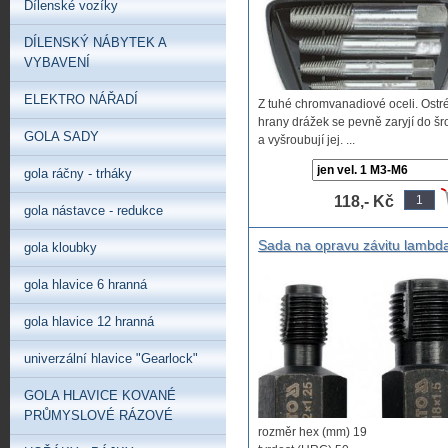
Dílenské vozíky
jemným šroubením
DÍLENSKÝ NÁBYTEK A
VYBAVENÍ
ELEKTRO NÁŘADÍ
Z tuhé chromvanadiové oceli. Ostr
hrany drážek se pevně zaryjí do š
GOLA SADY
a vyšroubují jej. ...
gola ráčny - trháky
118,- Kč
gola nástavce - redukce
Sada na opravu závitu lambd
gola kloubky
sondy, závitník na lambda so
M12x1,25 M18x1,5,
gola hlavice 6 hranná
protahovacíšroub řezací
přípravek na opravu závitu
gola hlavice 12 hranná
univerzální hlavice "Gearlock"
GOLA HLAVICE KOVANÉ
PRŮMYSLOVÉ RÁZOVÉ
rozměr hex (mm) 19