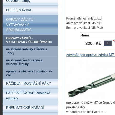
Osvětlení lampy
OLEJE‚ MAZIVA
Průměr dle varianty zboží
OPRAVY ZÁVITŮ -
4mm pro velikosti M5-M8
VYTAHOVÁKY
5mm pro velikosti M8-M10
ŠROUBŮ/MATIC
K ...
OPRAVY ZÁVITŮ -
VYTAHOVÁKY ŠROUBŮ/MATIC
320,- Kč
na stržené imbusy křížové a
Torxy
závitník pro opravu závitu M7
opravné pružiny V-coil, heli-coi
na stržené šestihranné a
závitník do do slepé díry pro
válcové šrouby
opravné sady závitů M7. opra
oprava závitu nerez pružinou v-
závitník se šroubovicí po Vcoil
coil
helicoil
PÁČIDLA - MONTÁŽNÍ PÁKY
PALCOVÉ NÁŘADÍ americké
rozměry
pro opravné vložky M7 se šroubovi
pro slepé díly
PNEUMATICKÉ NÁŘADÍ
vhodné pro helicoil vcoil a ...