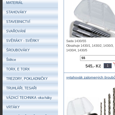
pouzdře, opravy závitů, sada 
MATERIÁL
zničenéšrouby
STAHOVÁKY
STAVEBNICTVÍ
SVAŘOVÁNÍ
SVĚRÁKY - SVĚRKY
Sada 1430/S5
Obsahuje 1430/1, 1430/2, 1430/3,
ŠROUBOVÁKY
1430/4, 1430/5
Sada 1430/S6 ...
Štětce
545,- Kč
TORX‚ E TORX
vytahovák zalomených šroubů
TREZORY‚ POKLADNIČKY
levým vrtákem sada, Sada
vytahovačů šroubů s levými
TRUHLÁŘI‚ TESAŘI
vrtáky , vytahovák zalomenýc
šroubů profi a levé vrtáky
VÁZACÍ TECHNIKA -oka-háky
VRTÁKY