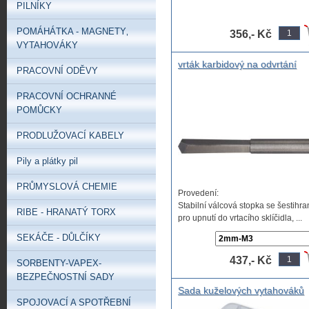
PILNÍKY
POMÁHÁTKA - MAGNETY‚
356,- Kč
VYTAHOVÁKY
vrták karbidový na odvrtání
PRACOVNÍ ODĚVY
zalomeného závitníku, monoli
karbidový odvrtávák na závitn
PRACOVNÍ OCHRANNÉ
a šrouby
POMŮCKY
PRODLUŽOVACÍ KABELY
Pily a plátky pil
PRŮMYSLOVÁ CHEMIE
Provedení:
Stabilní válcová stopka se šestihr
RIBE - HRANATÝ TORX
pro upnutí do vrtacího sklíčidla, ...
SEKÁČE - DŮLČÍKY
437,- Kč
SORBENTY-VAPEX-
BEZPEČNOSTNÍ SADY
Sada kuželových vytahováků
SPOJOVACÍ A SPOTŘEBNÍ
zlomených šroubů a čepů BE