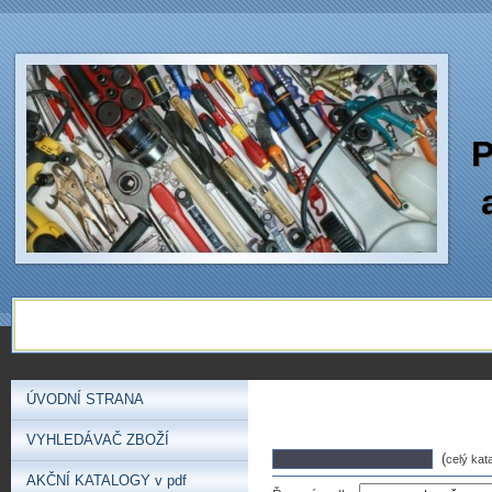
P
ÚVODNÍ STRANA
VYHLEDÁVAČ ZBOŽÍ
(
celý kat
AKČNÍ KATALOGY v pdf