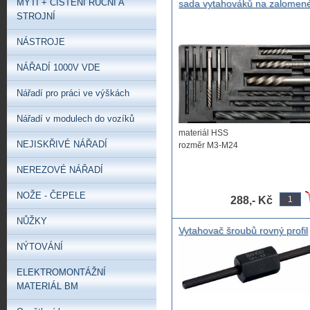
MYTÍ + ČIŠTĚNÍ RUČNÍ A
sada vytahováků na zalomen
šrouby s vrtáky M3-M24
STROJNÍ
vytahovák na šrouby, sada vr
a vytahovačů na šrouby
NÁSTROJE
NÁŘADÍ 1000V VDE
Nářadí pro práci ve výškách
Nářadí v modulech do vozíků
materiál HSS
NEJISKŘIVÉ NÁŘADÍ
rozměr M3-M24
NEREZOVÉ NÁŘADÍ
NOŽE - ČEPELE
288,- Kč
NŮŽKY
Vytahovač šroubů rovný profil
profi Bahco z legované oceli
NÝTOVÁNÍ
ELEKTROMONTÁŽNÍ
MATERIÁL BM