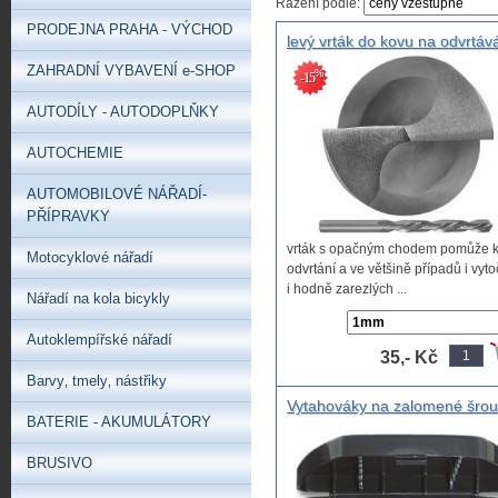
Řazení podle:
PRODEJNA PRAHA - VÝCHOD
levý vrták do kovu na odvrtáv
zlomených utržených
ZAHRADNÍ VYBAVENÍ e-SHOP
%
-15
šroubů,vrták s levou
šroubovicí,Vrták levotočivý DI
AUTODÍLY - AUTODOPLŇKY
338LNHSS vrták na vytáčení
zalomených šroubů vybrušov
AUTOCHEMIE
levý vrták
AUTOMOBILOVÉ NÁŘADÍ-
PŘÍPRAVKY
vrták s opačným chodem pomůže 
Motocyklové nářadí
odvrtání a ve většině případů i vyto
i hodně zarezlých ...
Nářadí na kola bicykly
Autoklempířské nářadí
35,- Kč
Barvy‚ tmely‚ nástřiky
Vytahováky na zalomené šro
BATERIE - AKUMULÁTORY
profesionální s jemnou šroubo
a drážkou Hi Trac profi vytah
BRUSIVO
na zalomené šrouby, vytahov
na zalomené šrouby profi s