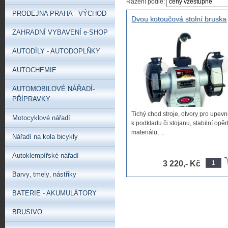
Řazení podle:
PRODEJNA PRAHA - VÝCHOD
Dvou kotoučová stolní bruska
150mm kotouče 375W ,
ZAHRADNÍ VYBAVENÍ e-SHOP
dvoukotoučová stolní bruska 
osvětlením 15cm kotouče
AUTODÍLY - AUTODOPLŇKY
AUTOCHEMIE
AUTOMOBILOVÉ NÁŘADÍ-
PŘÍPRAVKY
Tichý chod stroje, otvory pro upevn
Motocyklové nářadí
k podkladu či stojanu, stabilní opěr
materiálu, ...
Nářadí na kola bicykly
Autoklempířské nářadí
3 220,- Kč
Barvy‚ tmely‚ nástřiky
BATERIE - AKUMULÁTORY
BRUSIVO