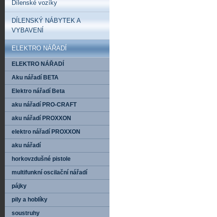
Dílenské vozíky
DÍLENSKÝ NÁBYTEK A
VYBAVENÍ
ELEKTRO NÁŘADÍ
ELEKTRO NÁŘADÍ
Aku nářadí BETA
Elektro nářadí Beta
aku nářadí PRO-CRAFT
aku nářadí PROXXON
elektro nářadí PROXXON
aku nářadí
horkovzdušné pistole
multifunkní oscilační nářadí
pájky
pily a hoblíky
soustruhy