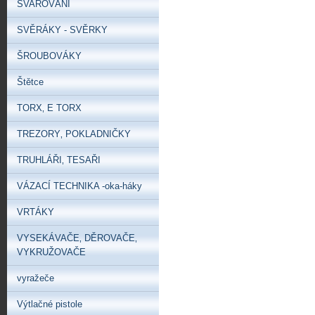
SVAŘOVÁNÍ
SVĚRÁKY - SVĚRKY
ŠROUBOVÁKY
Štětce
TORX‚ E TORX
TREZORY‚ POKLADNIČKY
TRUHLÁŘI‚ TESAŘI
VÁZACÍ TECHNIKA -oka-háky
VRTÁKY
VYSEKÁVAČE‚ DĚROVAČE‚
VYKRUŽOVAČE
vyražeče
Výtlačné pistole