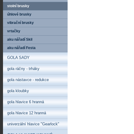
stolní brusky
úhlové brusky
vibrační brusky
vrtačky
aku nářadí Skil
aku nářadí Festa
GOLA SADY
gola ráčny - trháky
gola nástavce - redukce
gola kloubky
gola hlavice 6 hranná
gola hlavice 12 hranná
univerzální hlavice "Gearlock"