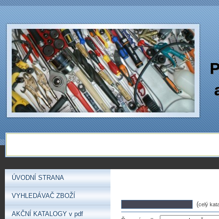
P
ÚVODNÍ STRANA
VYHLEDÁVAČ ZBOŽÍ
(
celý kat
AKČNÍ KATALOGY v pdf