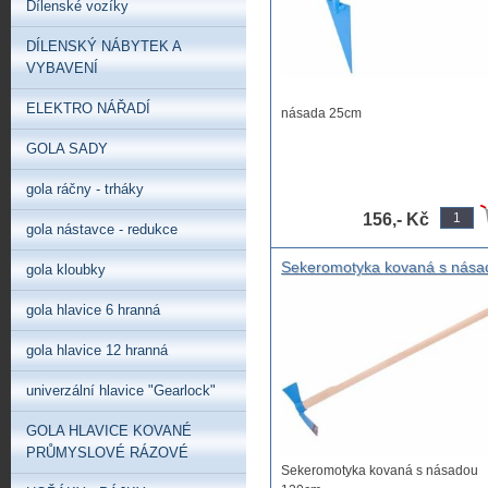
Dílenské vozíky
DÍLENSKÝ NÁBYTEK A
VYBAVENÍ
ELEKTRO NÁŘADÍ
násada 25cm
GOLA SADY
gola ráčny - trháky
156,- Kč
gola nástavce - redukce
Sekeromotyka kovaná s nása
gola kloubky
120cm, výceéčelová motyčka
sekerkou na kořeny,
gola hlavice 6 hranná
gola hlavice 12 hranná
univerzální hlavice "Gearlock"
GOLA HLAVICE KOVANÉ
PRŮMYSLOVÉ RÁZOVÉ
Sekeromotyka kovaná s násadou