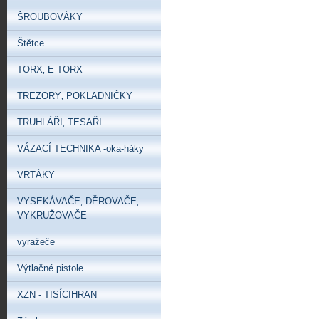
ŠROUBOVÁKY
Štětce
TORX‚ E TORX
TREZORY‚ POKLADNIČKY
TRUHLÁŘI‚ TESAŘI
VÁZACÍ TECHNIKA -oka-háky
VRTÁKY
VYSEKÁVAČE‚ DĚROVAČE‚
VYKRUŽOVAČE
vyražeče
Výtlačné pistole
XZN - TISÍCIHRAN