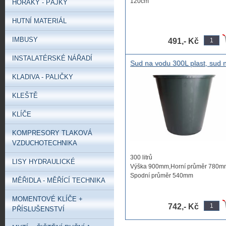
120cm
HOŘÁKY - PÁJKY
HUTNÍ MATERIÁL
IMBUSY
491,- Kč
INSTALATÉRSKÉ NÁŘADÍ
Sud na vodu 300L plast, sud 
vodu sypké materiály zásoby
KLADIVA - PALIČKY
materiálu atd.
KLEŠTĚ
KLÍČE
KOMPRESORY TLAKOVÁ
VZDUCHOTECHNIKA
300 litrů
LISY HYDRAULICKÉ
Výška 900mm,Horní průměr 780m
Spodní průměr 540mm
MĚŘIDLA - MĚŘÍCÍ TECHNIKA
Vyrobena z ...
MOMENTOVÉ KLÍČE +
742,- Kč
PŘÍSLUŠENSTVÍ