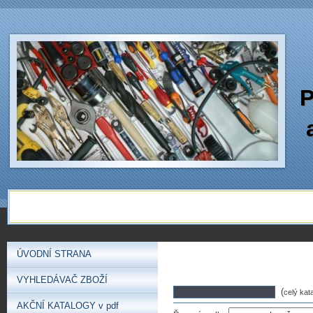
P
ÚVODNÍ STRANA
VYHLEDÁVAČ ZBOŽÍ
(
celý kat
AKČNÍ KATALOGY v pdf