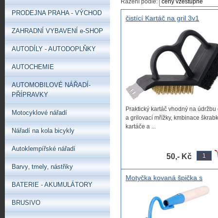
Řazení podle:
PRODEJNA PRAHA - VÝCHOD
čistící Kartáč na gril 3v1
ZAHRADNÍ VYBAVENÍ e-SHOP
AUTODÍLY - AUTODOPLŇKY
AUTOCHEMIE
AUTOMOBILOVÉ NÁŘADÍ-
PŘÍPRAVKY
Praktický kartáč vhodný na údržbu 
Motocyklové nářadí
a grilovací mřížky, kmbinace škrabk
kartáče a ...
Nářadí na kola bicykly
Autoklempířské nářadí
50,- Kč
Barvy‚ tmely‚ nástřiky
Motyčka kovaná špička s
BATERIE - AKUMULÁTORY
násadou 25cm, ruční špičatá
plecí motyčka do ruky
BRUSIVO