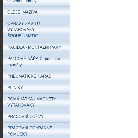
Osvětlení lampy
OLEJE‚ MAZIVA
OPRAVY ZÁVITŮ -
VYTAHOVÁKY
ŠROUBŮ/MATIC
PÁČIDLA - MONTÁŽNÍ PÁKY
PALCOVÉ NÁŘADÍ americké
rozměry
PNEUMATICKÉ NÁŘADÍ
PILNÍKY
POMÁHÁTKA - MAGNETY‚
VYTAHOVÁKY
PRACOVNÍ ODĚVY
PRACOVNÍ OCHRANNÉ
POMŮCKY