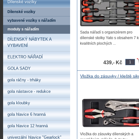
Dílenské vozíky
Dílenské vozíky
vybavené vozíky s nářadím
moduly s nářadím
Sada nářadí s organizérem pro
dílenské stolky Yato s obsahem 7 
DÍLENSKÝ NÁBYTEK A
kvalitních plochých ...
VYBAVENÍ
ELEKTRO NÁŘADÍ
439,- Kč
GOLA SADY
Vložka do zásuvky / kleště sik
gola ráčny - trháky
kleště kombinované, kleště
samosvoprné
gola nástavce - redukce
gola kloubky
gola hlavice 6 hranná
gola hlavice 12 hranná
Vložka do zásuvky dílenských a
univerzální hlavice "Gearlock"