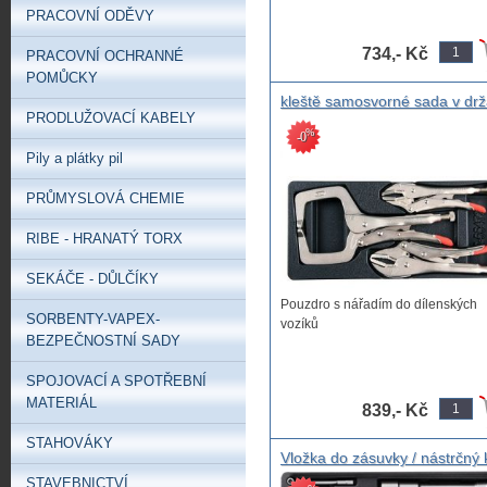
PRACOVNÍ ODĚVY
734,- Kč
PRACOVNÍ OCHRANNÉ
POMŮCKY
kleště samosvorné sada v dr
PRODLUŽOVACÍ KABELY
do vozíku , kleště svářečské
%
-0
obkročné, kleště podržky
Pily a plátky pil
"ameriky" sada kleští v modul
servisního vozíku
PRŮMYSLOVÁ CHEMIE
RIBE - HRANATÝ TORX
SEKÁČE - DŮLČÍKY
Pouzdro s nářadím do dílenských
SORBENTY-VAPEX-
vozíků
BEZPEČNOSTNÍ SADY
SPOJOVACÍ A SPOTŘEBNÍ
MATERIÁL
839,- Kč
STAHOVÁKY
Vložka do zásuvky / nástrčný k
fajfkový YATO
STAVEBNICTVÍ