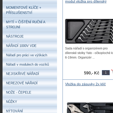
modul vložka pro dílenský
montážní vozík na nářadí
MOMENTOVÉ KLÍČE +
vyhnuté klíče HZ klíče očkové
PŘÍSLUŠENSTVÍ
19mm, sada klíčů ve vložce d
vozíku
MYTÍ + ČIŠTĚNÍ RUČNÍ A
STROJNÍ
NÁSTROJE
NÁŘADÍ 1000V VDE
Sada nářadí s organizérem pro
dílenské stolky Yato - očkoploché k
Nářadí pro práci ve výškách
6-19mm. Organizér ...
Nářadí v modulech do vozíků
590,- Kč
NEJISKŘIVÉ NÁŘADÍ
NEREZOVÉ NÁŘADÍ
Vložka do zásuvky 2x klíč
nastavitelný 200/250mm, 2x
NOŽE - ČEPELE
kleště samosvorné 250/125
NŮŽKY
NÝTOVÁNÍ