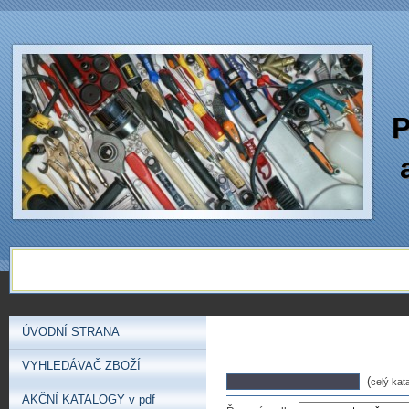
P
ÚVODNÍ STRANA
VYHLEDÁVAČ ZBOŽÍ
(
celý kat
AKČNÍ KATALOGY v pdf