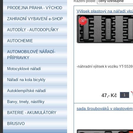
Řazení podle:
PRODEJNA PRAHA - VÝCHOD
Výlisek plastový na nářadí vlo
do zásuvky dílenského vozíku
ZAHRADNÍ VYBAVENÍ e-SHOP
%
-50
180 x 388mm
AUTODÍLY - AUTODOPLŇKY
AUTOCHEMIE
AUTOMOBILOVÉ NÁŘADÍ-
PŘÍPRAVKY
-náhradní výlisek k vozíku YT-5539
Motocyklové nářadí
Nářadí na kola bicykly
Autoklempířské nářadí
47,- Kč
Barvy‚ tmely‚ nástřiky
sada šroubováků v plastovém
BATERIE - AKUMULÁTORY
pouzdře na uložení do šuplík
dílenského pojízdného vozíku
BRUSIVO
,vložka s nářadím sada nářad