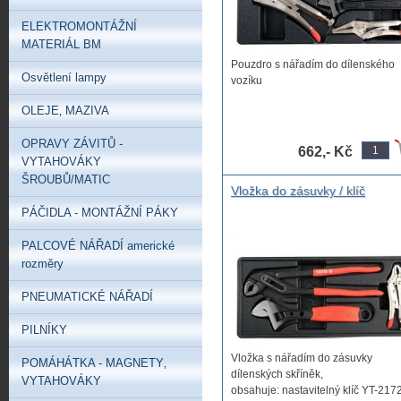
ELEKTROMONTÁŽNÍ
MATERIÁL BM
Pouzdro s nářadím do dílenského
Osvětlení lampy
vozíku
OLEJE‚ MAZIVA
OPRAVY ZÁVITŮ -
662,- Kč
VYTAHOVÁKY
ŠROUBŮ/MATIC
Vložka do zásuvky / klíč
nastavitelný, kleště siko, klešt
PÁČIDLA - MONTÁŽNÍ PÁKY
samosvorné
PALCOVÉ NÁŘADÍ americké
rozměry
PNEUMATICKÉ NÁŘADÍ
PILNÍKY
Vložka s nářadím do zásuvky
POMÁHÁTKA - MAGNETY‚
dílenských skříněk,
VYTAHOVÁKY
obsahuje: nastavitelný klíč YT-2172 