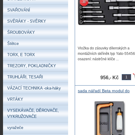
%
-38
SVAŘOVÁNÍ
SVĚRÁKY - SVĚRKY
ŠROUBOVÁKY
Štětce
Vložka do zásuvky dílenských a
montážních skříněk typ Yato-55456
TORX‚ E TORX
osazení: nástrčné klíče ...
TREZORY‚ POKLADNIČKY
TRUHLÁŘI‚ TESAŘI
956,- Kč
VÁZACÍ TECHNIKA -oka-háky
sada nářadí Beta modul do
vozíku malá pilka na železo
VRTÁKY
olamovací nůž svinovací metr
beta ,profi sada nářadí beta 
VYSEKÁVAČE‚ DĚROVAČE‚
VYKRUŽOVAČE
vyražeče