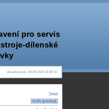
avení pro servis
ástroje-dílenské
avky
aktualizováno: 06.08.2026 10:38:16
Tweet