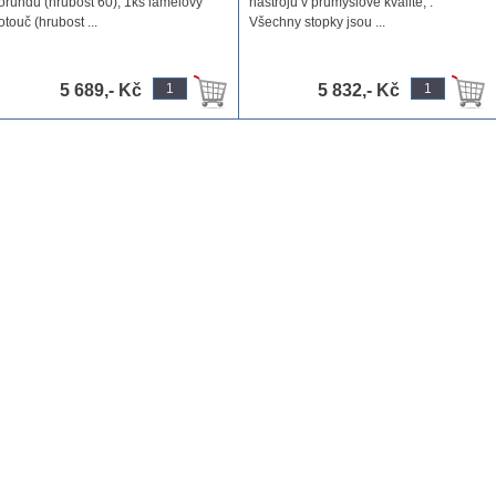
orundu (hrubost 60), 1ks lamelový
nástrojů v průmyslové kvalitě, .
otouč (hrubost ...
Všechny stopky jsou ...
5 689,- Kč
5 832,- Kč