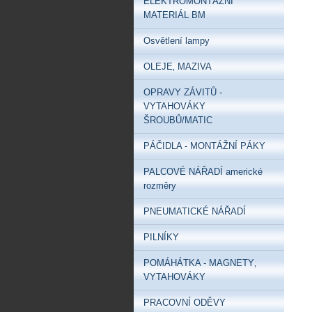
ELEKTROMONTÁŽNÍ
MATERIÁL BM
Osvětlení lampy
OLEJE‚ MAZIVA
OPRAVY ZÁVITŮ -
VYTAHOVÁKY
ŠROUBŮ/MATIC
PÁČIDLA - MONTÁŽNÍ PÁKY
PALCOVÉ NÁŘADÍ americké
rozměry
PNEUMATICKÉ NÁŘADÍ
PILNÍKY
POMÁHÁTKA - MAGNETY‚
VYTAHOVÁKY
PRACOVNÍ ODĚVY