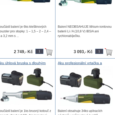
oučástí balení je 6ks kleštinových
Balení NEOBSAHUJE lithium-iontovou
ouzder pro stopky: 1 – 1,5 – 2 – 2,4 –
baterii Li / A (10,8 V) IBS/A ani
 a 3,2 mm s ...
rychlonabíječku.
...
2 749,- Kč
3 093,- Kč
ku úhlová bruska s dlouhým
Aku profesionální vrtačka a
rkem LHW/A - sada v praktickém
bruska IBS/A - sada v praktickém
lastovém kufříku
plastovém kufříku
oučástí balení je 1ks brusný kotouč z
Balení obsahuje 34ks upínacích