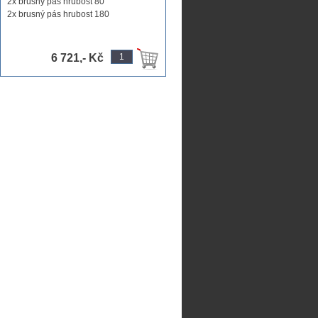
2x brusný pás hrubost 80
2x brusný pás hrubost 180
1x ...
6 721,- Kč