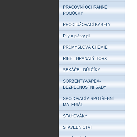
PRACOVNÍ OCHRANNÉ
POMŮCKY
PRODLUŽOVACÍ KABELY
Pily a plátky pil
PRŮMYSLOVÁ CHEMIE
RIBE - HRANATÝ TORX
SEKÁČE - DŮLČÍKY
SORBENTY-VAPEX-
BEZPEČNOSTNÍ SADY
SPOJOVACÍ A SPOTŘEBNÍ
MATERIÁL
STAHOVÁKY
STAVEBNICTVÍ