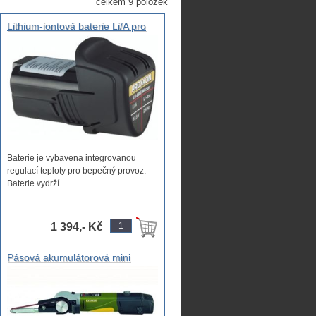
celkem 9 položek
Lithium-iontová baterie Li/A pro
všechno Aku Proxxon nářadí,
univerzální baterie pro veškeré
PROXXON akumulátorové
nástroje
Baterie je vybavena integrovanou
regulací teploty pro bepečný provoz.
Baterie vydrží ...
1 394,- Kč
Pásová akumulátorová mini
bruska, mikronářadí profesionální
malá bruska