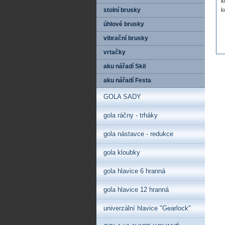
k
stolní brusky
k
úhlové brusky
vibrační brusky
vrtačky
aku nářadí Skil
aku nářadí Festa
GOLA SADY
gola ráčny - trháky
gola nástavce - redukce
gola kloubky
gola hlavice 6 hranná
gola hlavice 12 hranná
univerzální hlavice "Gearlock"