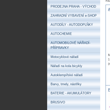
Řa
PRODEJNA PRAHA - VÝCHOD
A
p
ZAHRADNÍ VYBAVENÍ e-SHOP
u
1
AUTODÍLY - AUTODOPLŇKY
(
AUTOCHEMIE
AUTOMOBILOVÉ NÁŘADÍ-
PŘÍPRAVKY
M
Motocyklové nářadí
1
(
Nářadí na kola bicykly
Autoklempířské nářadí
Barvy‚ tmely‚ nástřiky
P
BATERIE - AKUMULÁTORY
b
n
BRUSIVO