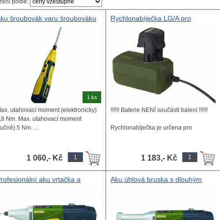
zení podle:
ku šroubovák varu šroubováku
Rychlonabíječka LG/A pro
rofi Proxxon 3,6V 1/4“ Max.
univerzální baterie PROXXON
tahovací moment (elektronicky)
LI/A
,8 Nm. Max. utahovací moment
ručně) 5 Nm.
1 ks
ax. utahovací moment (elektronicky)
!!!!!! Baterie NENÍ součástí balení !!!!!!
,8 Nm. Max. utahovací moment
ručně) 5 Nm. ...
Rychlonabíječka je určena pro
Proxxon ...
1 060,- Kč
1 183,- Kč
rofesionální aku vrtačka a
Aku úhlová bruska s dlouhým
ruska IBS/A, bateriová vrtačka
krkem LHW/A, bruska s
ebo bruska PROXXON
akumulátorem PROXXON Li/A