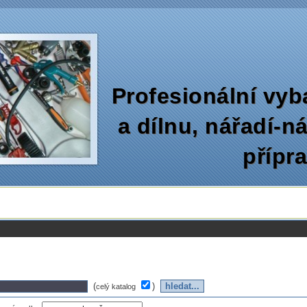
Profesionální vyb
a dílnu‚ nářadí-n
přípr
(
)
celý katalog