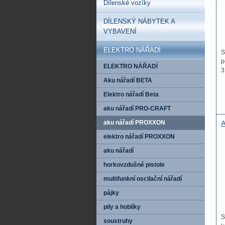
Dílenské vozíky
DÍLENSKÝ NÁBYTEK A
VYBAVENÍ
ELEKTRO NÁŘADÍ
S
p
ELEKTRO NÁŘADÍ
3
Aku nářadí BETA
Elektro nářadí Beta
aku nářadí PRO-CRAFT
aku nářadí PROXXON
A
k
elektro nářadí PROXXON
p
aku nářadí
horkovzdušné pistole
multifunkní oscilační nářadí
pájky
pily a hoblíky
S
soustruhy