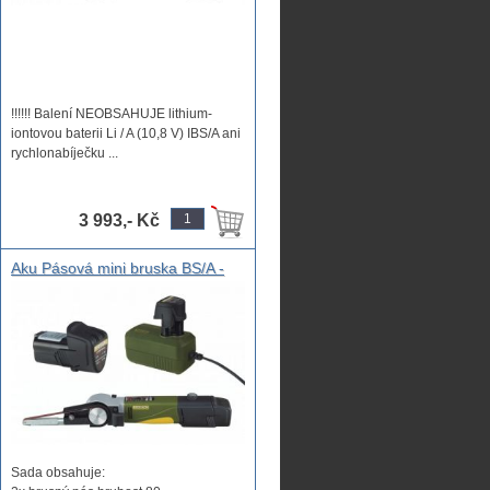
!!!!!! Balení NEOBSAHUJE lithium-
iontovou baterii Li / A (10,8 V) IBS/A ani
rychlonabíječku ...
3 993,- Kč
Aku Pásová mini bruska BS/A -
sada, mikro nářadí pro
profesionální použití v praktickém
plastovém kufříku
Sada obsahuje: