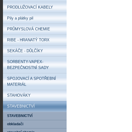
PRODLUŽOVACÍ KABELY
Pily a plátky pil
PRŮMYSLOVÁ CHEMIE
RIBE - HRANATÝ TORX
SEKÁČE - DŮLČÍKY
SORBENTY-VAPEX-
BEZPEČNOSTNÍ SADY
SPOJOVACÍ A SPOTŘEBNÍ
MATERIÁL
STAHOVÁKY
STAVEBNICTVÍ
STAVEBNICTVÍ
obkladači