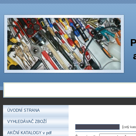
P
ÚVODNÍ STRANA
VYHLEDÁVAČ ZBOŽÍ
(
celý kat
AKČNÍ KATALOGY v pdf