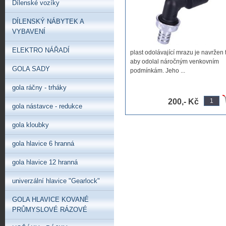
Dílenské vozíky
DÍLENSKÝ NÁBYTEK A
VYBAVENÍ
ELEKTRO NÁŘADÍ
plast odolávající mrazu je navržen 
aby odolal náročným venkovním
GOLA SADY
podmínkám. Jeho ...
gola ráčny - trháky
200,- Kč
gola nástavce - redukce
gola kloubky
gola hlavice 6 hranná
gola hlavice 12 hranná
univerzální hlavice "Gearlock"
GOLA HLAVICE KOVANÉ
PRŮMYSLOVÉ RÁZOVÉ