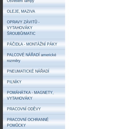
Osvětlení lampy
OLEJE‚ MAZIVA
OPRAVY ZÁVITŮ -
VYTAHOVÁKY
ŠROUBŮ/MATIC
PÁČIDLA - MONTÁŽNÍ PÁKY
PALCOVÉ NÁŘADÍ americké
rozměry
PNEUMATICKÉ NÁŘADÍ
PILNÍKY
POMÁHÁTKA - MAGNETY‚
VYTAHOVÁKY
PRACOVNÍ ODĚVY
PRACOVNÍ OCHRANNÉ
POMŮCKY