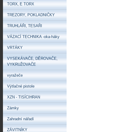
TORX‚ E TORX
TREZORY‚ POKLADNIČKY
TRUHLÁŘI‚ TESAŘI
VÁZACÍ TECHNIKA -oka-háky
VRTÁKY
VYSEKÁVAČE‚ DĚROVAČE‚
VYKRUŽOVAČE
vyražeče
Výtlačné pistole
XZN - TISÍCIHRAN
Zámky
Zahradní nářadí
ZÁVITNÍKY