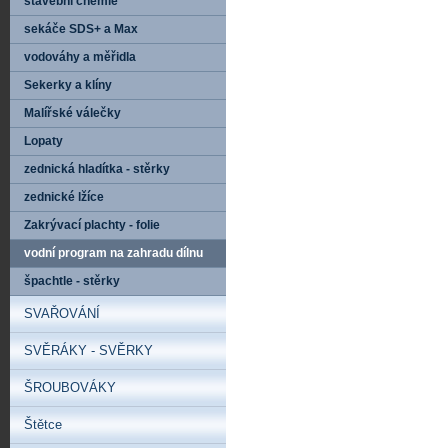
stavební chemie
sekáče SDS+ a Max
vodováhy a měřidla
Sekerky a klíny
Malířské válečky
Lopaty
zednická hladítka - stěrky
zednické lžíce
Zakrývací plachty - folie
vodní program na zahradu dílnu
špachtle - stěrky
SVAŘOVÁNÍ
SVĚRÁKY - SVĚRKY
ŠROUBOVÁKY
Štětce