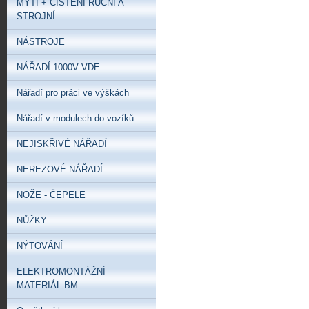
MYTÍ + ČIŠTĚNÍ RUČNÍ A
STROJNÍ
NÁSTROJE
NÁŘADÍ 1000V VDE
Nářadí pro práci ve výškách
Nářadí v modulech do vozíků
NEJISKŘIVÉ NÁŘADÍ
NEREZOVÉ NÁŘADÍ
NOŽE - ČEPELE
NŮŽKY
NÝTOVÁNÍ
ELEKTROMONTÁŽNÍ
MATERIÁL BM