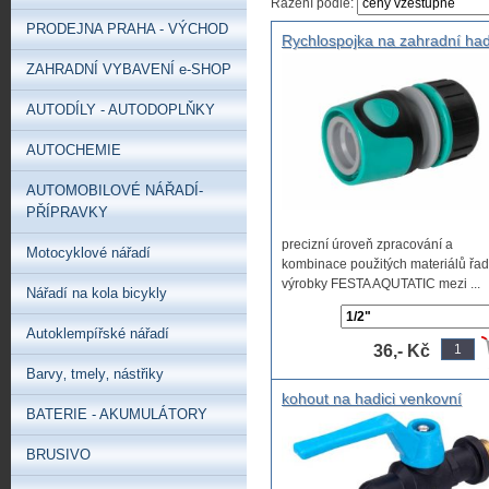
Řazení podle:
PRODEJNA PRAHA - VÝCHOD
Rychlospojka na zahradní had
na vodu FESTA AQUTATIC
ZAHRADNÍ VYBAVENÍ e-SHOP
AUTODÍLY - AUTODOPLŇKY
AUTOCHEMIE
AUTOMOBILOVÉ NÁŘADÍ-
PŘÍPRAVKY
precizní úroveň zpracování a
Motocyklové nářadí
kombinace použitých materiálů řad
výrobky FESTA AQUTATIC mezi ...
Nářadí na kola bicykly
Autoklempířské nářadí
36,- Kč
Barvy‚ tmely‚ nástřiky
kohout na hadici venkovní
BATERIE - AKUMULÁTORY
mrazuvzdorný zahradní 1/2" z
BRUSIVO