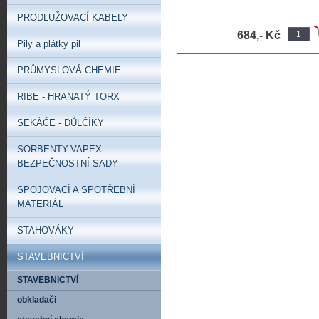
PRODLUŽOVACÍ KABELY
684,- Kč
Pily a plátky pil
PRŮMYSLOVÁ CHEMIE
RIBE - HRANATÝ TORX
SEKÁČE - DŮLČÍKY
SORBENTY-VAPEX-
BEZPEČNOSTNÍ SADY
SPOJOVACÍ A SPOTŘEBNÍ
MATERIÁL
STAHOVÁKY
STAVEBNICTVÍ
STAVEBNICTVÍ
obkladači