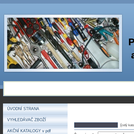
P
ÚVODNÍ STRANA
VYHLEDÁVAČ ZBOŽÍ
(
celý kat
AKČNÍ KATALOGY v pdf