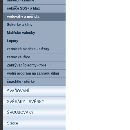
stavební chemie
sekáče SDS+ a Max
vodováhy a měřidla
Sekerky a klíny
Malířské válečky
Lopaty
zednická hladítka - stěrky
zednické lžíce
Zakrývací plachty - folie
vodní program na zahradu dílnu
špachtle - stěrky
SVAŘOVÁNÍ
SVĚRÁKY - SVĚRKY
ŠROUBOVÁKY
Štětce