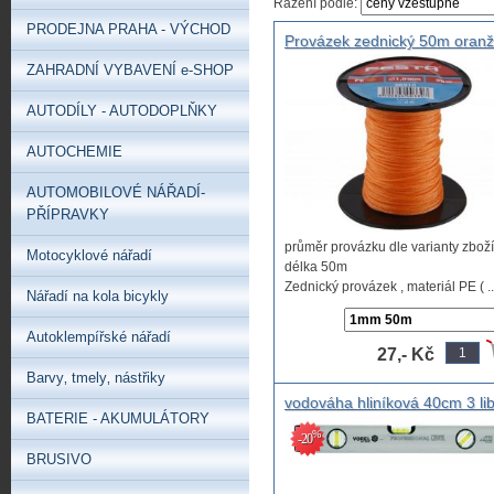
Řazení podle:
PRODEJNA PRAHA - VÝCHOD
Provázek zednický 50m oran
1mm, 1,6mm, 2mm 50m špul
ZAHRADNÍ VYBAVENÍ e-SHOP
AUTODÍLY - AUTODOPLŇKY
AUTOCHEMIE
AUTOMOBILOVÉ NÁŘADÍ-
PŘÍPRAVKY
průměr provázku dle varianty zboží
Motocyklové nářadí
délka 50m
Zednický provázek , materiál PE ( ..
Nářadí na kola bicykly
Autoklempířské nářadí
27,- Kč
Barvy‚ tmely‚ nástřiky
vodováha hliníková 40cm 3 lib
BATERIE - AKUMULÁTORY
,alu vodováha 40cm,
%
-20
BRUSIVO