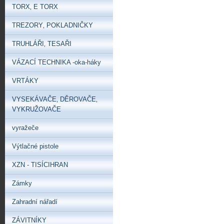
TORX‚ E TORX
TREZORY‚ POKLADNIČKY
TRUHLÁŘI‚ TESAŘI
VÁZACÍ TECHNIKA -oka-háky
VRTÁKY
VYSEKÁVAČE‚ DĚROVAČE‚
VYKRUŽOVAČE
vyražeče
Výtlačné pistole
XZN - TISÍCIHRAN
Zámky
Zahradní nářadí
ZÁVITNÍKY