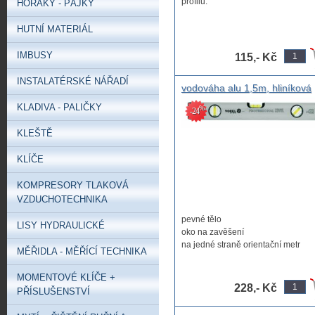
profilu.
HOŘÁKY - PÁJKY
Má tři lahvičky pro označení ...
HUTNÍ MATERIÁL
IMBUSY
115,- Kč
INSTALATÉRSKÉ NÁŘADÍ
vodováha alu 1,5m, hliníková
vodováha 1500mm, ALU
KLADIVA - PALIČKY
%
-24
vodováha 150cm 3libely ,
KLEŠTĚ
KLÍČE
KOMPRESORY TLAKOVÁ
VZDUCHOTECHNIKA
pevné tělo
LISY HYDRAULICKÉ
oko na zavěšení
na jedné straně orientační metr
MĚŘIDLA - MĚŘÍCÍ TECHNIKA
MOMENTOVÉ KLÍČE +
228,- Kč
PŘÍSLUŠENSTVÍ