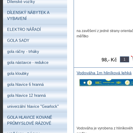
Dílenské vozíky
DÍLENSKÝ NÁBYTEK A
VYBAVENÍ
ELEKTRO NÁŘADÍ
na zavěšení z jedné strany orienta
měřítko
GOLA SADY
gola ráčny - trháky
98,- Kč
gola nástavce - redukce
Vodováha 1m hliníková lehká
gola kloubky
,levná vodováha 1m
gola hlavice 6 hranná
gola hlavice 12 hranná
univerzální hlavice "Gearlock"
GOLA HLAVICE KOVANÉ
PRŮMYSLOVÉ RÁZOVÉ
Vodováha je vyrobena z hliníkové