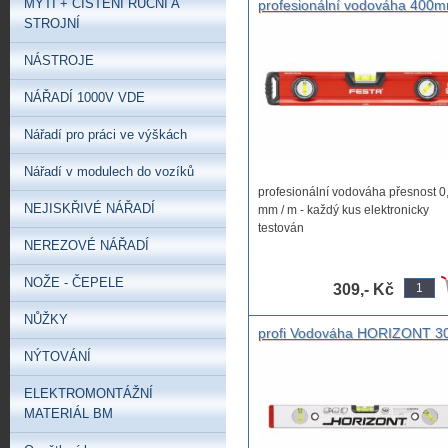
MYTÍ + ČIŠTĚNÍ RUČNÍ A
profesionální vodováha 400
přesnost 0,5 mm / m - každý 
STROJNÍ
elektronicky testován
NÁSTROJE
NÁŘADÍ 1000V VDE
Nářadí pro práci ve výškách
Nářadí v modulech do vozíků
profesionální vodováha přesnost 0
NEJISKŘIVÉ NÁŘADÍ
mm / m - každý kus elektronicky
testován
NEREZOVÉ NÁŘADÍ
hliníkový ...
NOŽE - ČEPELE
309,- Kč
NŮŽKY
profi Vodováha HORIZONT 3
VVN 3L 300mm 3 libely, 300
NÝTOVÁNÍ
vodováha se třemi libelami
přesnost 0,5mm/m = 0,0285°,
ELEKTROMONTÁŽNÍ
MATERIÁL BM