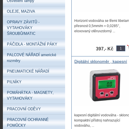
Osvětlení lampy
OLEJE‚ MAZIVA
Horizont vodováha se třemi libelam
OPRAVY ZÁVITŮ -
přesnost 0,5mm/m = 0,0285°,
VYTAHOVÁKY
eloxovaný otěruvzdorný ...
ŠROUBŮ/MATIC
PÁČIDLA - MONTÁŽNÍ PÁKY
397,- Kč
PALCOVÉ NÁŘADÍ americké
rozměry
Digitální sklonoměr , kapesní
digitální vodováha - sklonomě
PNEUMATICKÉ NÁŘADÍ
PILNÍKY
POMÁHÁTKA - MAGNETY‚
VYTAHOVÁKY
PRACOVNÍ ODĚVY
kapesní digitální vodováha - sklo
PRACOVNÍ OCHRANNÉ
kompaktní přístroj nahrazující
POMŮCKY
vodováhu, ...