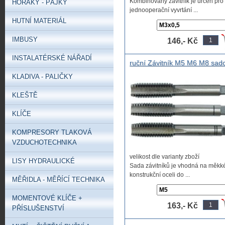
Kombinovaný závitník je určen pro
HOŘÁKY - PÁJKY
jednooperační vyvrtání ...
HUTNÍ MATERIÁL
IMBUSY
146,- Kč
INSTALATÉRSKÉ NÁŘADÍ
ruční Závitník M5 M6 M8 sad
závitník
KLADIVA - PALIČKY
KLEŠTĚ
KLÍČE
KOMPRESORY TLAKOVÁ
VZDUCHOTECHNIKA
velikost dle varianty zboží
LISY HYDRAULICKÉ
Sada závitníků je vhodná na měkk
konstrukční oceli do ...
MĚŘIDLA - MĚŘÍCÍ TECHNIKA
MOMENTOVÉ KLÍČE +
163,- Kč
PŘÍSLUŠENSTVÍ