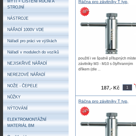
MYTÍ + ČIŠTĚNÍ RUČNÍ A
Ráčna pro závitníky T typ,
vratidlo závitové ráčnové délk
STROJNÍ
%
-18
85mm pro závitníky M3 - M10
NÁSTROJE
NÁŘADÍ 1000V VDE
Nářadí pro práci ve výškách
Nářadí v modulech do vozíků
použití i ve špatně přítupných míst
NEJISKŘIVÉ NÁŘADÍ
závitníky M3 - M10 s čtyřhranným
dříkem (dle ...
NEREZOVÉ NÁŘADÍ
NOŽE - ČEPELE
187,- Kč
NŮŽKY
Ráčna pro závitníky T typ,
vratidlo závitové ráčnové délk
NÝTOVÁNÍ
%
-24
100mm pro závitníky M5 - M1
ELEKTROMONTÁŽNÍ
MATERIÁL BM