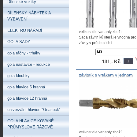
Dílenské vozíky
DÍLENSKÝ NÁBYTEK A
VYBAVENÍ
ELEKTRO NÁŘADÍ
velikost dle varianty zboží
Sada závitníků která je vhodná pro
GOLA SADY
závity v průchozích i ...
gola ráčny - trháky
131,- Kč
gola nástavce - redukce
závitník s vrtákem v jednom
gola kloubky
M3x0,5 M4x0,7 M5x0,8 M6x1
M8x1,25 M10x1,5 Závitník
gola hlavice 6 hranná
kombinovaný HSS s titanový
povlakem vrták se závitníkem
gola hlavice 12 hranná
univerzální hlavice "Gearlock"
GOLA HLAVICE KOVANÉ
PRŮMYSLOVÉ RÁZOVÉ
velikost dle varianty zboží