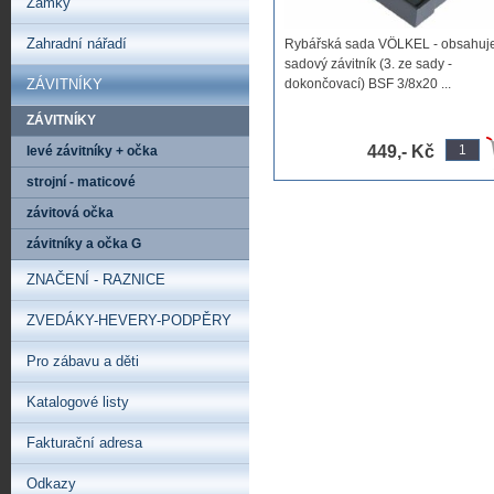
Zámky
Zahradní nářadí
Rybářská sada VÖLKEL - obsahuje
sadový závitník (3. ze sady -
ZÁVITNÍKY
dokončovací) BSF 3/8x20 ...
ZÁVITNÍKY
449,- Kč
levé závitníky + očka
strojní - maticové
závitová očka
závitníky a očka G
ZNAČENÍ - RAZNICE
ZVEDÁKY-HEVERY-PODPĚRY
Pro zábavu a děti
Katalogové listy
Fakturační adresa
Odkazy