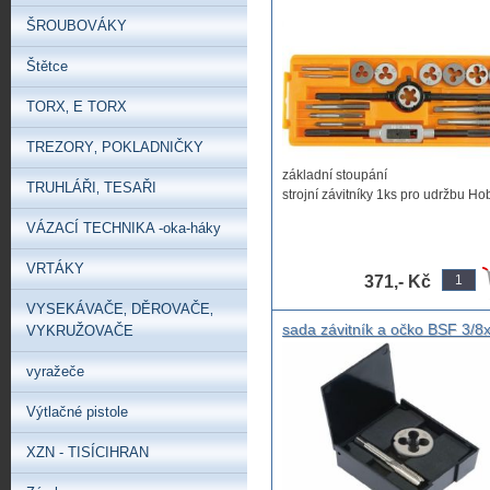
,sada závitníků
ŠROUBOVÁKY
M3,M4,M5,M6,M8,M10,M12,
hobby závitníky ,strojní závitní
Štětce
ruční závitník sada
TORX‚ E TORX
TREZORY‚ POKLADNIČKY
základní stoupání
TRUHLÁŘI‚ TESAŘI
strojní závitníky 1ks pro udržbu Ho
VÁZACÍ TECHNIKA -oka-háky
VRTÁKY
371,- Kč
VYSEKÁVAČE‚ DĚROVAČE‚
sada závitník a očko BSF 3/8
VYKRUŽOVAČE
HSS používané na rybářském
náčiní, Sada závitníků pro ryb
vyražeče
BSF 3/8x20 HSS na závity
podběráku, závitník na podbě
Výtlačné pistole
dárek pro rybáře kutila
XZN - TISÍCIHRAN