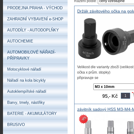
Řazení podle:
PRODEJNA PRAHA - VÝCHOD
Držák závitového očka na gol
pro M3, M4, M5, M6, M8, M10
ZAHRADNÍ VYBAVENÍ e-SHOP
M12 se šestihrannou stopkou
AUTODÍLY - AUTODOPLŇKY
AUTOCHEMIE
AUTOMOBILOVÉ NÁŘADÍ-
PŘÍPRAVKY
Velikost dle varianty zboží (velikost
Motocyklové nářadí
očka x prům. stopky)
připravuje se
Nářadí na kola bicykly
Autoklempířské nářadí
95,- Kč
Barvy‚ tmely‚ nástřiky
závitník sadový HSS M3-M4-
BATERIE - AKUMULÁTORY
M6.M7-M8-M9-M10-M12-
%
-8
M14M16 ,ruční závitník, sado
BRUSIVO
závitník HSS, sada závitníků
3ks závitník sada 3 kusy