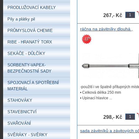
PRODLUŽOVACÍ KABELY
267,- Kč
Pily a plátky pil
ráčna na závitníky dlouhá ,
PRŮMYSLOVÁ CHEMIE
vratidlo závitové ráčnové délk
%
-13
250mm pro závitníky M3 - M1
RIBE - HRANATÝ TORX
nástavec na závitníky dlouhý
ráčnový, prodloužení na závit
SEKÁČE - DŮLČÍKY
SORBENTY-VAPEX-
BEZPEČNOSTNÍ SADY
SPOJOVACÍ A SPOTŘEBNÍ
-použití i ve špatně přítupných mís
MATERIÁL
• Celková délka 250 mm
• Upinací hlavice ...
STAHOVÁKY
STAVEBNICTVÍ
298,- Kč
SVAŘOVÁNÍ
sada závitníků a závitových o
SVĚRÁKY - SVĚRKY
M3-M12 s vratidly, levné závit