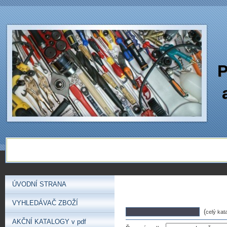
P
ÚVODNÍ STRANA
VYHLEDÁVAČ ZBOŽÍ
(
celý kat
AKČNÍ KATALOGY v pdf