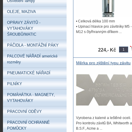
Osvětlení lampy
OLEJE‚ MAZIVA
• Celková délka 100 mm
OPRAVY ZÁVITŮ -
• Upinací hlavice pro závitníky M5 -
VYTAHOVÁKY
M12 s čtyřhranným dříkem ...
ŠROUBŮ/MATIC
PÁČIDLA - MONTÁŽNÍ PÁKY
224,- Kč
PALCOVÉ NÁŘADÍ americké
rozměry
Měrka pro zjištění typu závitu
Palcové, metrické, Whitworth,
PNEUMATICKÉ NÁŘADÍ
BSF, BA, ACME, měrka na zjiš
úhlu závitu
PILNÍKY
POMÁHÁTKA - MAGNETY‚
VYTAHOVÁKY
PRACOVNÍ ODĚVY
Vyrobena z kalené a leštěné oceli.
PRACOVNÍ OCHRANNÉ
Pro kontrolu závitů BA, Whitworth a
POMŮCKY
B.S.F., Acme a ...