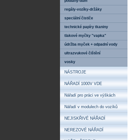
podlahy-dům
regály-vozíky-držáky
speciální čističe
technické papíry tkaniny
tlakové myčky "vapka"
údržba myček + odpadní vody
ultrazvukové čištění
vosky
NÁSTROJE
NÁŘADÍ 1000V VDE
Nářadí pro práci ve výškách
Nářadí v modulech do vozíků
NEJISKŘIVÉ NÁŘADÍ
NEREZOVÉ NÁŘADÍ