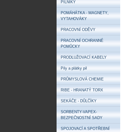
PILNÍKY
POMÁHÁTKA - MAGNETY‚
VYTAHOVÁKY
PRACOVNÍ ODĚVY
PRACOVNÍ OCHRANNÉ
POMŮCKY
PRODLUŽOVACÍ KABELY
Pily a plátky pil
PRŮMYSLOVÁ CHEMIE
RIBE - HRANATÝ TORX
SEKÁČE - DŮLČÍKY
SORBENTY-VAPEX-
BEZPEČNOSTNÍ SADY
SPOJOVACÍ A SPOTŘEBNÍ