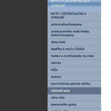
MYTÍ + ČIŠTĚNÍ RUČNÍ A
STROJNÍ
MYTÍ + ČIŠTĚNÍ RUČNÍ A
STROJNÍ
aktivní pěna/šampony
autokosmetika malá hobby
balení /šampony
disky kola
doplňky k mytí a čištění
hadice a rychlospojky na vodu
interier
kůže
motory
mycí košťata-pistole-stěrky
nákladní auta
okna skla
pneumatiky-gumy