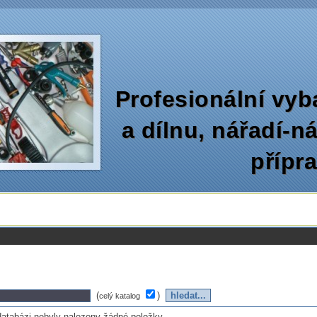
Profesionální vyb
a dílnu‚ nářadí-n
přípr
(
)
celý katalog
databázi nebyly nalezeny žádné položky...