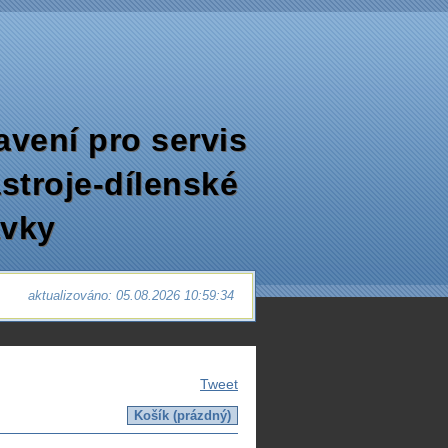
avení pro servis
ástroje-dílenské
avky
aktualizováno: 05.08.2026 10:59:34
Tweet