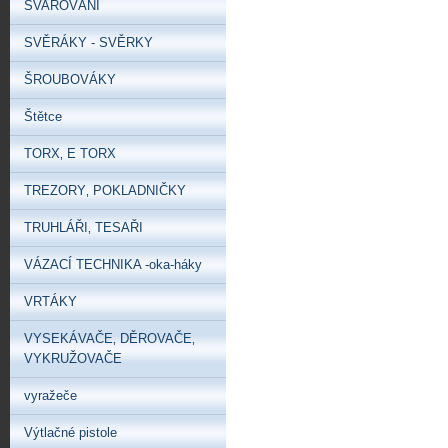
SVAŘOVÁNÍ
SVĚRÁKY - SVĚRKY
ŠROUBOVÁKY
Štětce
TORX‚ E TORX
TREZORY‚ POKLADNIČKY
TRUHLÁŘI‚ TESAŘI
VÁZACÍ TECHNIKA -oka-háky
VRTÁKY
VYSEKÁVAČE‚ DĚROVAČE‚
VYKRUŽOVAČE
vyražeče
Výtlačné pistole