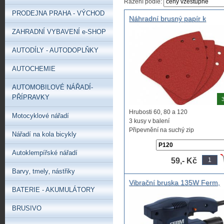
Řazení podle:
PRODEJNA PRAHA - VÝCHOD
Náhradní brusný papír k
elektrické vibrační brusce H
ZAHRADNÍ VYBAVENÍ e-SHOP
1760
AUTODÍLY - AUTODOPLŇKY
AUTOCHEMIE
AUTOMOBILOVÉ NÁŘADÍ-
PŘÍPRAVKY
3
Hrubosti 60, 80 a 120
Motocyklové nářadí
3 kusy v balení
Připevnění na suchý zip
Nářadí na kola bicykly
Autoklempířské nářadí
59,- Kč
Barvy‚ tmely‚ nástřiky
Vibrační bruska 135W Ferm,
BATERIE - AKUMULÁTORY
levná vibračka
BRUSIVO