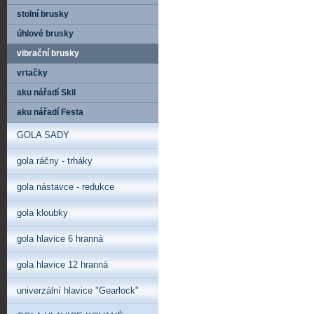
stolní brusky
úhlové brusky
vibrační brusky
vrtačky
aku nářadí Skil
aku nářadí Festa
GOLA SADY
gola ráčny - trháky
gola nástavce - redukce
gola kloubky
gola hlavice 6 hranná
gola hlavice 12 hranná
univerzální hlavice "Gearlock"