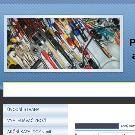
P
ÚVODNÍ STRANA
VYHLEDÁVAČ ZBOŽÍ
(
celý kat
AKČNÍ KATALOGY v pdf