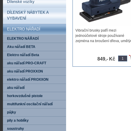
Dílenské vozíky
DÍLENSKÝ NÁBYTEK A
VYBAVENÍ
ELEKTRO NÁŘADÍ
Vibrační brusky patří mezi
jednoúčelové stroje používané
ELEKTRO NÁŘADÍ
zejména na broušení dřeva, umělýc
Aku nářadí BETA
Elektro nářadí Beta
849,- Kč
aku nářadí PRO-CRAFT
aku nářadí PROXXON
elektro nářadí PROXXON
aku nářadí
horkovzdušné pistole
multifunkní oscilační nářadí
pájky
pily a hoblíky
soustruhy