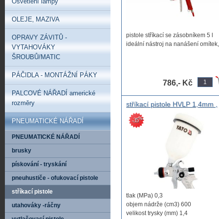
Osvětlení lampy
OLEJE‚ MAZIVA
pistole stříkací se zásobníkem 5 l
OPRAVY ZÁVITŮ -
ideální nástroj na nanášení omítek, 
VYTAHOVÁKY
ŠROUBŮ/MATIC
PÁČIDLA - MONTÁŽNÍ PÁKY
786,- Kč
PALCOVÉ NÁŘADÍ americké
rozměry
stříkací pistole HVLP 1,4mm ,
pneumatická sříkací pistole n
%
-35
PNEUMATICKÉ NÁŘADÍ
barvu se sníženou prašností
HVLP 1,4mm tryska ,
PNEUMATICKÉ NÁŘADÍ
brusky
pískování - tryskání
pneuhustiče - ofukovací pistole
stříkací pistole
tlak (MPa) 0,3
objem nádrže (cm3) 600
utahováky -ráčny
velikost trysky (mm) 1,4