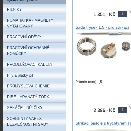
vytlačovací pistole
spotřeba ...
PILNÍKY
1 351,- Kč
POMÁHÁTKA - MAGNETY‚
VYTAHOVÁKY
Sada trysek 1,5 - pro stříkací
pistole FP-HTE (B030013 ),
PRACOVNÍ ODĚVY
náhradní tryska stříkací pistol
schneider FP-HTE 1,5mm
PRACOVNÍ OCHRANNÉ
POMŮCKY
PRODLUŽOVACÍ KABELY
Pily a plátky pil
Průměr (mm) 1,5
PRŮMYSLOVÁ CHEMIE
RIBE - HRANATÝ TORX
SEKÁČE - DŮLČÍKY
2 396,- Kč
SORBENTY-VAPEX-
Stříkací pistole s trychtýřem 
BEZPEČNOSTNÍ SADY
TSP, stříkací pistole na