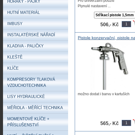
Pro univerzální použití
HOŘÁKY - PÁJKY
Plynulé nastavení ...
HUTNÍ MATERIÁL
IMBUSY
506,- Kč
INSTALATÉRSKÉ NÁŘADÍ
Pistole konzervační, pistole n
nástřik podvozku, pistole na
KLADIVA - PALIČKY
šustabon, stříkací pistole na
kartuše na spodek auta
KLEŠTĚ
KLÍČE
KOMPRESORY TLAKOVÁ
VZDUCHOTECHNIKA
možno dodat i barvu v kartuších
LISY HYDRAULICKÉ
MĚŘIDLA - MĚŘÍCÍ TECHNIKA
MOMENTOVÉ KLÍČE +
565,- Kč
PŘÍSLUŠENSTVÍ