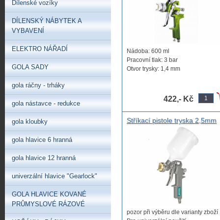
Dílenské vozíky
DÍLENSKÝ NÁBYTEK A
VYBAVENÍ
ELEKTRO NÁŘADÍ
Nádoba: 600 ml
Pracovní tlak: 3 bar
GOLA SADY
Otvor trysky: 1,4 mm
Pistole stříkací ...
gola ráčny - trháky
422,- Kč
gola nástavce - redukce
Stříkací pistole tryska 2,5mm
gola kloubky
1,5mm tryska vrchní nádobky
obyčejná stříkací pistole
gola hlavice 6 hranná
tryska1,5mm 2,5mm
gola hlavice 12 hranná
univerzální hlavice "Gearlock"
GOLA HLAVICE KOVANÉ
PRŮMYSLOVÉ RÁZOVÉ
pozor při výběru dle varianty zboží