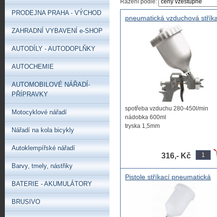
Řazení podle:
PRODEJNA PRAHA - VÝCHOD
pneumatická vzduchová stříka
pistole s horní nádobkou hob
ZAHRADNÍ VYBAVENÍ e-SHOP
1,5mm
AUTODÍLY - AUTODOPLŇKY
AUTOCHEMIE
AUTOMOBILOVÉ NÁŘADÍ-
PŘÍPRAVKY
spotřeba vzduchu 280-450l/min
Motocyklové nářadí
nádobka 600ml
tryska 1,5mm
Nářadí na kola bicykly
Stříkací pistole se ...
Autoklempířské nářadí
316,- Kč
Barvy‚ tmely‚ nástřiky
Pistole stříkací pneumatická
BATERIE - AKUMULÁTORY
HVLP 1,4 mm 0,6l nádobka
BRUSIVO