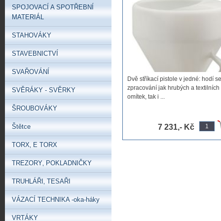
zpracování jak hrubých a
SPOJOVACÍ A SPOTŘEBNÍ
textilních omítek, tak i vloček,
MATERIÁL
stříkací pistole na omítky
textilních
STAHOVÁKY
STAVEBNICTVÍ
SVAŘOVÁNÍ
Dvě stříkací pistole v jedné: hodí s
zpracování jak hrubých a textilních
SVĚRÁKY - SVĚRKY
omítek, tak i ...
ŠROUBOVÁKY
Štětce
7 231,- Kč
TORX‚ E TORX
TREZORY‚ POKLADNIČKY
TRUHLÁŘI‚ TESAŘI
VÁZACÍ TECHNIKA -oka-háky
VRTÁKY