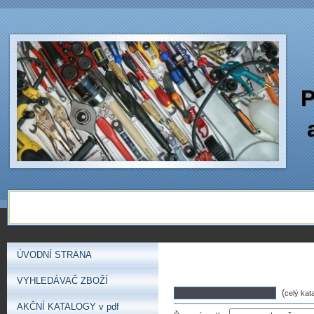
P
ÚVODNÍ STRANA
VYHLEDÁVAČ ZBOŽÍ
(
celý kat
AKČNÍ KATALOGY v pdf