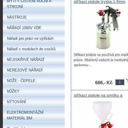
MYTÍ + ČIŠTĚNÍ RUČNÍ A
stříkací pistole tryska 1,8mm
spodní nádoba 1L, Pistole na
STROJNÍ
lakování s nádrží 1,0l 1,8mm
NÁSTROJE
NÁŘADÍ 1000V VDE
Nářadí pro práci ve výškách
Nářadí v modulech do vozíků
Stříkací pistole se používá pro malí
NEJISKŘIVÉ NÁŘADÍ
práce. Stlačený vzduch je nezbytný
správnou ...
NEREZOVÉ NÁŘADÍ
NOŽE - ČEPELE
686,- Kč
NŮŽKY
stříkací pistole na omítku a
podobné materiály rysky 3, 6 
NÝTOVÁNÍ
mm Pistole stříkací na barvy 
omítky 5L
ELEKTROMONTÁŽNÍ
MATERIÁL BM