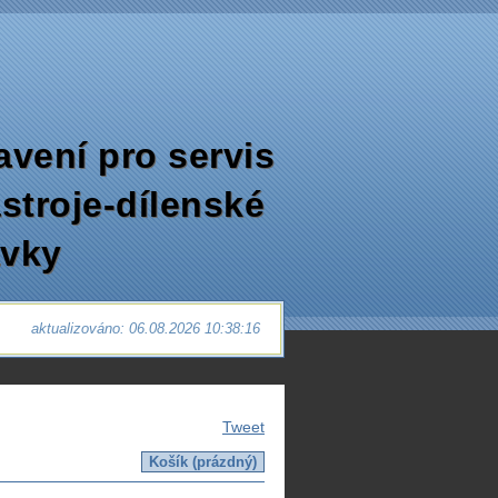
avení pro servis
ástroje-dílenské
avky
aktualizováno: 06.08.2026 10:38:16
Tweet