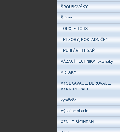
ŠROUBOVÁKY
Štětce
TORX‚ E TORX
TREZORY‚ POKLADNIČKY
TRUHLÁŘI‚ TESAŘI
VÁZACÍ TECHNIKA -oka-háky
VRTÁKY
VYSEKÁVAČE‚ DĚROVAČE‚
VYKRUŽOVAČE
vyražeče
Výtlačné pistole
XZN - TISÍCIHRAN