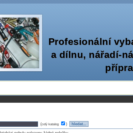
Profesionální vyb
a dílnu‚ nářadí-n
přípr
(
)
celý katalog
databázi nebyly nalezeny žádné položky...