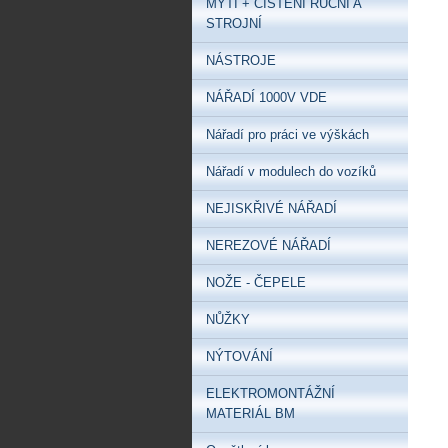
MYTÍ + ČIŠTĚNÍ RUČNÍ A
STROJNÍ
NÁSTROJE
NÁŘADÍ 1000V VDE
Nářadí pro práci ve výškách
Nářadí v modulech do vozíků
NEJISKŘIVÉ NÁŘADÍ
NEREZOVÉ NÁŘADÍ
NOŽE - ČEPELE
NŮŽKY
NÝTOVÁNÍ
ELEKTROMONTÁŽNÍ
MATERIÁL BM