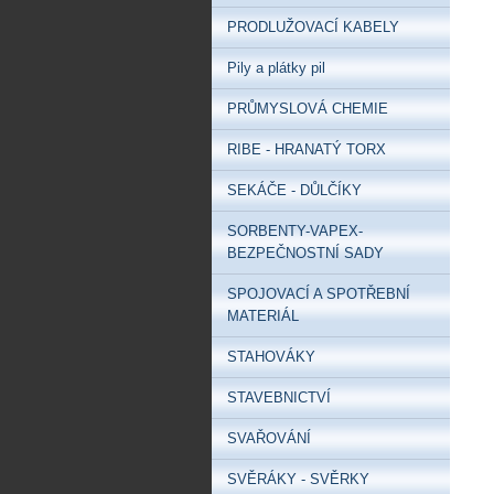
PRODLUŽOVACÍ KABELY
Pily a plátky pil
PRŮMYSLOVÁ CHEMIE
RIBE - HRANATÝ TORX
SEKÁČE - DŮLČÍKY
SORBENTY-VAPEX-
BEZPEČNOSTNÍ SADY
SPOJOVACÍ A SPOTŘEBNÍ
MATERIÁL
STAHOVÁKY
STAVEBNICTVÍ
SVAŘOVÁNÍ
SVĚRÁKY - SVĚRKY