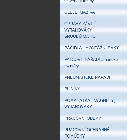
Osvětlení lampy
OLEJE‚ MAZIVA
OPRAVY ZÁVITŮ -
VYTAHOVÁKY
ŠROUBŮ/MATIC
PÁČIDLA - MONTÁŽNÍ PÁKY
PALCOVÉ NÁŘADÍ americké
rozměry
PNEUMATICKÉ NÁŘADÍ
PILNÍKY
POMÁHÁTKA - MAGNETY‚
VYTAHOVÁKY
PRACOVNÍ ODĚVY
PRACOVNÍ OCHRANNÉ
POMŮCKY